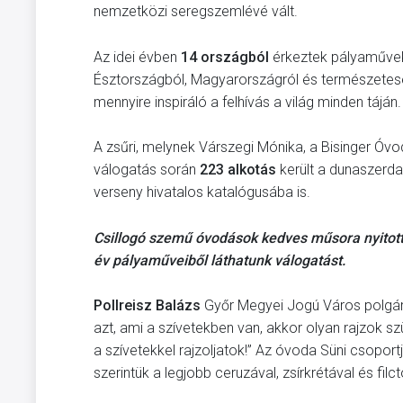
nemzetközi seregszemlévé vált.
Az idei évben
14 országból
érkeztek pályaművek
Észtországból, Magyarországról és természetesen 
mennyire inspiráló a felhívás a világ minden táján.
A zsűri, melynek Várszegi Mónika, a Bisinger Óvoda 
válogatás során
223 alkotás
került a dunaszerda
verseny hivatalos katalógusába is.
Csillogó szemű óvodások kedves műsora nyitotta 
év pályaműveiből láthatunk válogatást.
Pollreisz Balázs
Győr Megyei Jogú Város polgárm
azt, ami a szívetekben van, akkor olyan rajzok sz
a szívetekkel rajzoljatok!” Az óvoda Süni csoport
szerintük a legjobb ceruzával, zsírkrétával és filctol