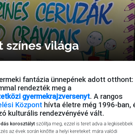
 színes világa
ermeki fantázia ünnepének adott otthont:
mmal rendezték meg a
etközi gyermekrajzversenyt
. A rangos
lési Központ
hívta életre még 1996-ban, 
ó kulturális rendezvényévé vált.
dás korosztályt
szólítja meg, ezzel is teret adva a legkisebbek
és az évek során kinőtte a helyi kereteket: mára valódi