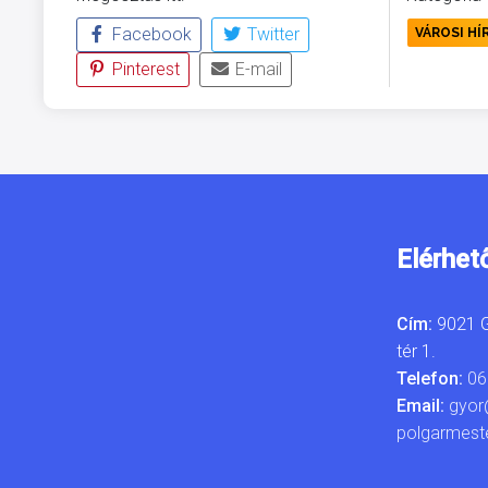
Facebook
Twitter
VÁROSI HÍ
Pinterest
E-mail
Elérhet
Cím:
9021 G
tér 1.
Telefon:
06
Email:
gyor
polgarmest