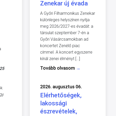
Zenekar új évada
A Győri Filharmonikus Zenekar
különleges helyszínen nyitja
meg 2026/2027-es évadát: a
társulat szeptember 7-én a
Győri Vásárcsarnokban ad
koncertet Zenélő piac
a
címmel. A koncert egyszerre
kínál zenei élményt […]
Tovább olvasom
→
 25
2026. augusztus 06.
ok
Elérhetőségek,
ogy
lakossági
észrevételek,