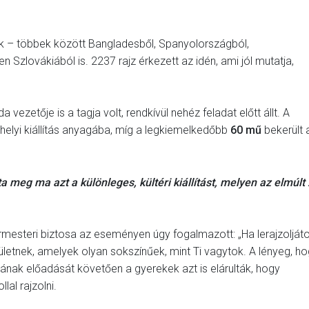
 – többek között Bangladesből, Spanyolországból,
Szlovákiából is. 2237 rajz érkezett az idén, ami jól mutatja,
vezetője is a tagja volt, rendkívül nehéz feladat előtt állt. A
helyi kiállítás anyagába, míg a legkiemelkedőbb
60 mű
bekerült 
meg ma azt a különleges, kültéri kiállítást, melyen az elmúlt
esteri biztosa az eseményen úgy fogalmazott: „Ha lerajzolját
ületnek, amelyek olyan sokszínűek, mint Ti vagytok. A lényeg, h
jának előadását követően a gyerekek azt is elárulták, hogy
lal rajzolni.