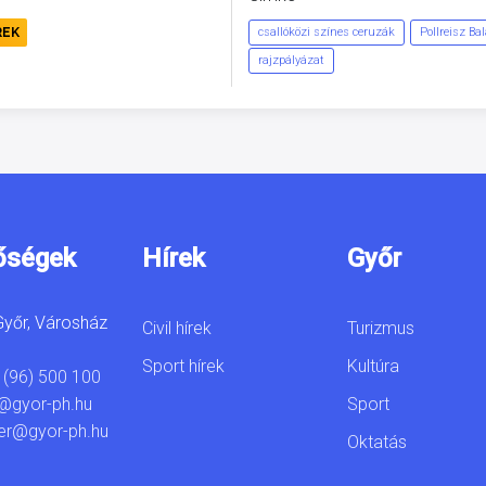
REK
csallóközi színes ceruzák
Pollreisz Ba
rajzpályázat
őségek
Hírek
Győr
yőr, Városház
Civil hírek
Turizmus
Sport hírek
Kultúra
 (96) 500 100
Sport
@gyor-ph.hu
er@gyor-ph.hu
Oktatás