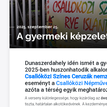
2025. szeptember 25.
A gyermeki képzelet
Dunaszerdahely idén ismét a gy
2025-ben huszonhatodik alkalo
Csallóközi Színes Ceruzák nemz
eseményt a
Csallóközi Népműve
azóta a térség egyik meghatároz
A verseny különlegessége, hogy kizárólag az
óvo
tiszta, határtalan alkotókedvének. A kezdeményez