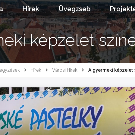
a
Hírek
Üvegzseb
Projekt
eki képzelet színe
jegyzések
Hírek
Városi Hírek
A gyermeki képzelet 