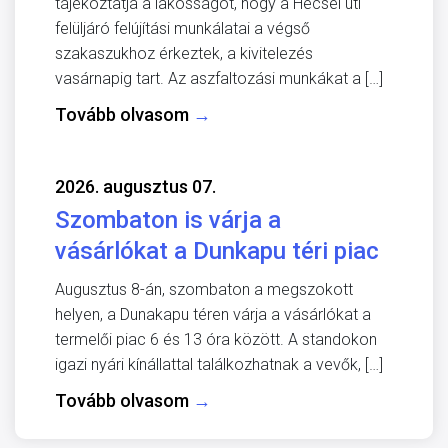
tájékoztatja a lakosságot, hogy a Hecsei úti
felüljáró felújítási munkálatai a végső
szakaszukhoz érkeztek, a kivitelezés
vasárnapig tart. Az aszfaltozási munkákat a […]
Tovább olvasom
→
2026. augusztus 07.
Szombaton is várja a
vásárlókat a Dunkapu téri piac
Augusztus 8-án, szombaton a megszokott
helyen, a Dunakapu téren várja a vásárlókat a
termelői piac 6 és 13 óra között. A standokon
igazi nyári kínállattal találkozhatnak a vevők, […]
Tovább olvasom
→