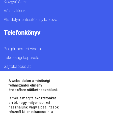
Közgyűlések
Választások
Akadálymentesítési nyilatkozat
Telefonkönyv
Polgármesteri Hivatal
Lakossági kapcsolat
Sajtókapcsolat
A weboldalon a minőségi
felhasználói élmény
érdekében sütiket használunk.
© 2026 Győr Megyei Jogú Város • Minden jog fenntartva!
Ismerje meg tájékoztatónkat
arról, hogy milyen sütiket
használunk, vagy a
beállítások
résznél ki lehet kapcsolni a