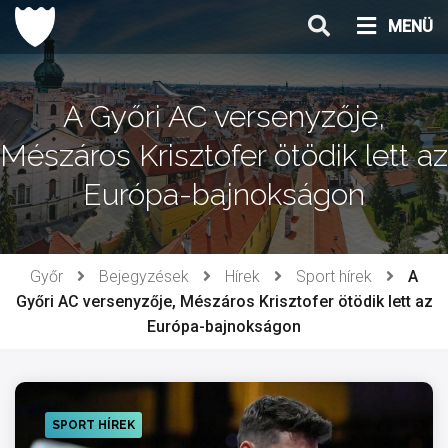
Ugrás
MENÜ
a
tartalomhoz
A Győri AC versenyzője,
Mészáros Krisztofer ötödik lett az
Európa-bajnokságon
Győr
Bejegyzések
Hírek
Sport hírek
A
Győri AC versenyzője, Mészáros Krisztofer ötödik lett az
Európa-bajnokságon
SPORT HÍREK