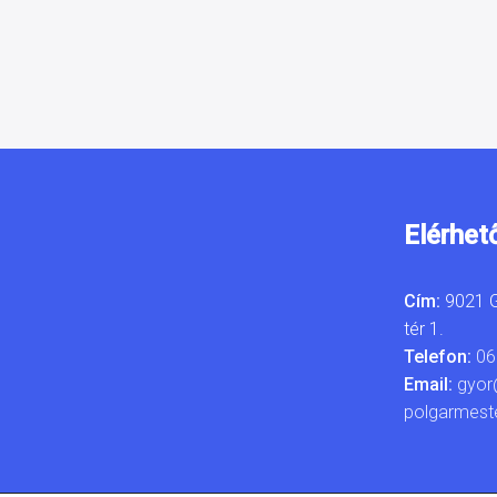
Elérhet
Cím:
9021 G
tér 1.
Telefon:
06
Email:
gyor
polgarmest