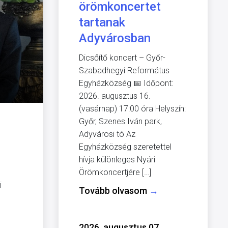
örömkoncertet
tartanak
Adyvárosban
Dicsőítő koncert – Győr-
Szabadhegyi Református
Egyházközség 📅 Időpont:
2026. augusztus 16.
(vasárnap) 17:00 óra Helyszín:
Győr, Szenes Iván park,
Adyvárosi tó Az
Egyházközség szeretettel
hívja különleges Nyári
Örömkoncertjére […]
i
Tovább olvasom
→
2026. augusztus 07.