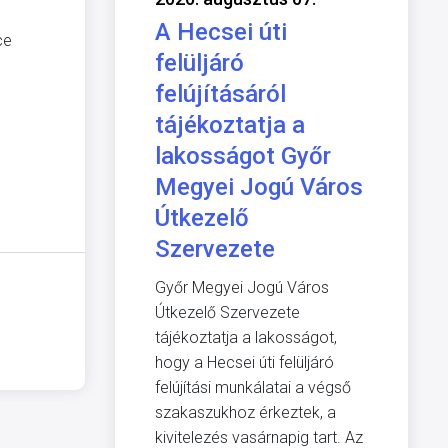
A Hecsei úti
ce
felüljáró
felújításáról
tájékoztatja a
lakosságot Győr
Megyei Jogú Város
Útkezelő
Szervezete
Győr Megyei Jogú Város
Útkezelő Szervezete
tájékoztatja a lakosságot,
hogy a Hecsei úti felüljáró
felújítási munkálatai a végső
szakaszukhoz érkeztek, a
kivitelezés vasárnapig tart. Az