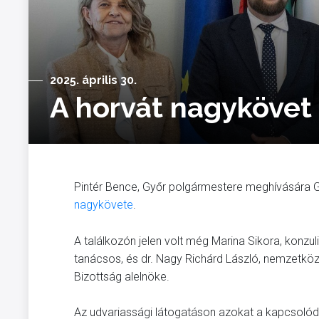
2025. április 30.
A horvát nagykövet
Pintér Bence, Győr polgármestere meghívására G
nagykövete
.
A találkozón jelen volt még Marina Sikora, konzuli,
tanácsos, és dr. Nagy Richárd László, nemzetköz
Bizottság alelnöke.
Az udvariassági látogatáson azokat a kapcsolódá