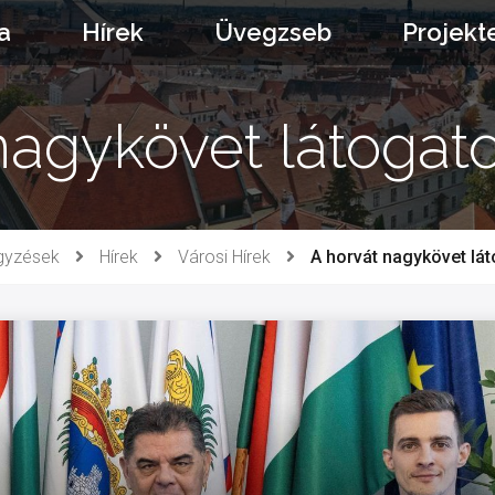
a
Hírek
Üvegzseb
Projekt
nagykövet látogat
gyzések
Hírek
Városi Hírek
A horvát nagykövet lát