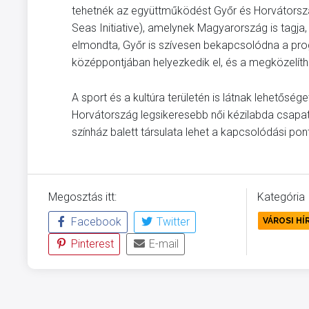
tehetnék az együttműködést Győr és Horvátorsz
Seas Initiative), amelynek Magyarország is tagj
elmondta, Győr is szívesen bekapcsolódna a pr
középpontjában helyezkedik el, és a megközelíthe
A sport és a kultúra területén is látnak lehetőség
Horvátország legsikeresebb női kézilabda csapat
színház balett társulata lehet a kapcsolódási pon
Megosztás itt:
Kategória
Facebook
Twitter
VÁROSI HÍ
Pinterest
E-mail