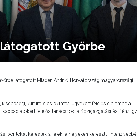
 látogatott Győrbe
yőrbe látogatott Mladen Andrlić, Horvátország magyarországi
 kisebbségi, kulturális és oktatási ügyekért felelős diplomáciai
i kapcsolatokért felelős tanácsnok, a Közigazgatási és Pénzügy
si pontokat keresték a felek, amelyeken keresztül intenzívebbé