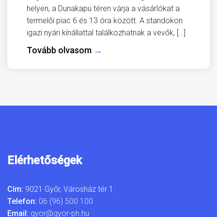
helyen, a Dunakapu téren várja a vásárlókat a
termelői piac 6 és 13 óra között. A standokon
igazi nyári kínállattal találkozhatnak a vevők, […]
Tovább olvasom
→
Elérhetőségek
Cím:
9021 Győr, Városház tér 1.
Telefon:
06 (96) 500 100
Email:
gyor@gyor-ph.hu