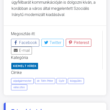
ügyfélbarát kommunikációján is dolgozni kíván, a
korábban a város által megjelentett Szociális
Iránytű modernizált kiadásával.
Megosztás itt:
Facebook
Twitter
Pinterest
E-mail
Kategória
KIEMELT HÍREK
Címke
alpolgármester
dr. Tóth Péter
Győr
közgyűlés
választás