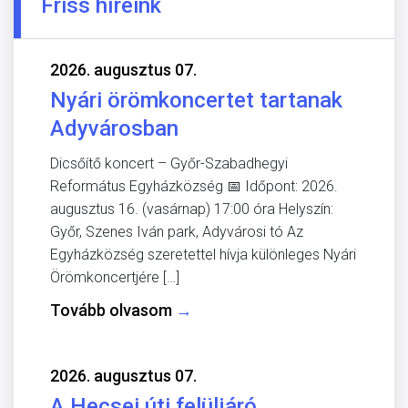
Friss híreink
2026. augusztus 07.
Nyári örömkoncertet tartanak
Adyvárosban
Dicsőítő koncert – Győr-Szabadhegyi
Református Egyházközség 📅 Időpont: 2026.
augusztus 16. (vasárnap) 17:00 óra Helyszín:
Győr, Szenes Iván park, Adyvárosi tó Az
Egyházközség szeretettel hívja különleges Nyári
Örömkoncertjére […]
Tovább olvasom
→
2026. augusztus 07.
A Hecsei úti felüljáró