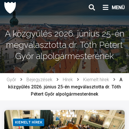
Ugrás
MENÜ
a
tartalomhoz
A közgyűlés 2026. június 25-én
megválasztotta dr. Tóth Pétert
Győr alpolgármesterének
Győr
Bejegyzések
Hírek
Kiemelt hírek
A
közgyűlés 2026. június 25-én megválasztotta dr. Tóth
Pétert Győr alpolgármesterének
KIEMELT HÍREK