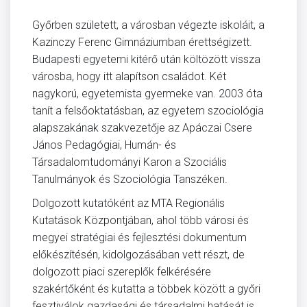
Győrben született, a városban végezte iskoláit, a
Kazinczy Ferenc Gimnáziumban érettségizett.
Budapesti egyetemi kitérő után költözött vissza
városba, hogy itt alapítson családot. Két
nagykorú, egyetemista gyermeke van. 2003 óta
tanít a felsőoktatásban, az egyetem szociológia
alapszakának szakvezetője az Apáczai Csere
János Pedagógiai, Humán- és
Társadalomtudományi Karon a Szociális
Tanulmányok és Szociológia Tanszéken.
Dolgozott kutatóként az MTA Regionális
Kutatások Központjában, ahol több városi és
megyei stratégiai és fejlesztési dokumentum
előkészítésén, kidolgozásában vett részt, de
dolgozott piaci szereplők felkérésére
szakértőként és kutatta a többek között a győri
fesztiválok gazdasági és társadalmi hatását is.