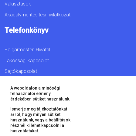
Választások
Akadálymentesítési nyilatkozat
Telefonkönyv
Polgármesteri Hivatal
Lakossági kapcsolat
Sajtókapcsolat
A weboldalon a minőségi
felhasználói élmény
érdekében sütiket használunk.
© 2026 Győr Megyei Jogú Város • Minden jog fenntartva!
Ismerje meg tájékoztatónkat
arról, hogy milyen sütiket
használunk, vagy a
beállítások
résznél ki lehet kapcsolni a
használatukat.