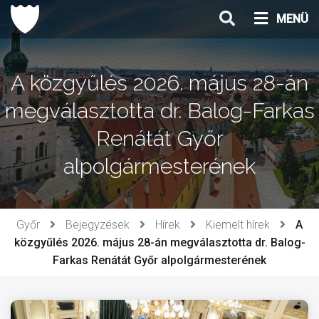
Ugrás
MENÜ
a
tartalomhoz
A közgyűlés 2026. május 28-án
megválasztotta dr. Balog-Farkas
Renátát Győr
alpolgármesterének
Győr
Bejegyzések
Hírek
Kiemelt hírek
A
közgyűlés 2026. május 28-án megválasztotta dr. Balog-
Farkas Renátát Győr alpolgármesterének