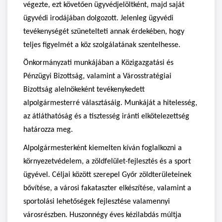
végezte, ezt követően ügyvédjelöltként, majd saját
ügyvédi irodájában dolgozott. Jelenleg ügyvédi
tevékenységét szünetelteti annak érdekében, hogy
teljes figyelmét a köz szolgálatának szentelhesse.
Önkormányzati munkájában a Közigazgatási és
Pénzügyi Bizottság, valamint a Városstratégiai
Bizottság alelnökeként tevékenykedett
alpolgármesterré választásáig. Munkáját a hitelesség,
az átláthatóság és a tisztesség iránti elkötelezettség
határozza meg.
Alpolgármesterként kiemelten kíván foglalkozni a
környezetvédelem, a zöldfelület-fejlesztés és a sport
ügyével. Céljai között szerepel Győr zöldterületeinek
bővítése, a városi fakataszter elkészítése, valamint a
sportolási lehetőségek fejlesztése valamennyi
városrészben. Huszonnégy éves kézilabdás múltja