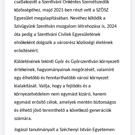
csatlakozott a Szentiváni Önkéntes Szemétszedők
közösségéhez, majd 2021-ben részt vett a SZÖSZ
Egyesület megalapításában. Nevéhez kötődik a
Szívügyünk Szentiván mozgalom létrehozása is, 2024
óta pedig a Szentiváni Civilek Egyesületének
elnökeként dolgozik a városrész közösségi életének
erősítéséért.
Küldetésének tekinti Győr és Győrszentiván környezeti
értékeinek, hagyományainak megőrzését, valamint
egy élhetőbb és fenntarthatóbb városi környezet
kialakítását. Vallja, hogy a fejlődés és a
környezetvédelem nem egymást kizáró, hanem
egymást erősítő célok, amelyek mentén biztonságos
és élhető jövő teremthető a következő generációk
számára.
Jogászi tanulmányait a Széchenyi István Egyetemen