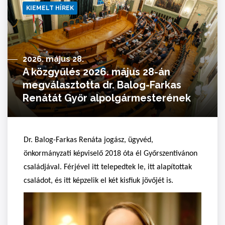
KIEMELT HÍREK
2026. május 28.
A közgyűlés 2026. május 28-án
megválasztotta dr. Balog-Farkas
Renátát Győr alpolgármesterének
Dr. Balog-Farkas Renáta
jogász, ügyvéd,
önkormányzati képviselő 2018 óta él Győrszentivánon
családjával. Férjével itt telepedtek le, itt alapítottak
családot, és itt képzelik el két kisfiuk jövőjét is.