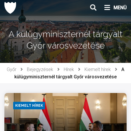
Ugrás
MENÜ
a
tartalomhoz
A külügyminiszternél tárgyalt
Győr városvezetése
Győr
Bejegyzések
Hírek
Kiemelt hírek
A
külügyminiszternél tárgyalt Győr városvezetése
KIEMELT HÍREK