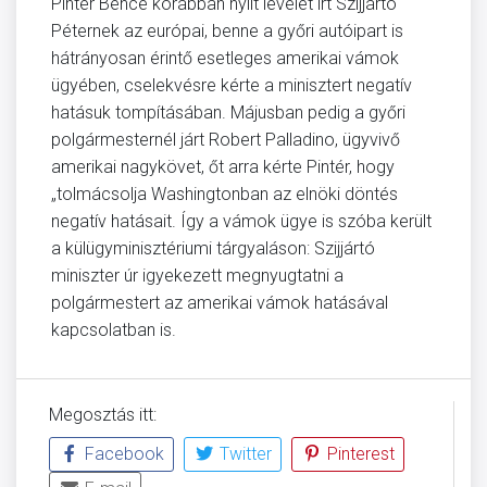
Pintér Bence korábban nyílt levelet írt Szijjártó
Péternek az európai, benne a győri autóipart is
hátrányosan érintő esetleges amerikai vámok
ügyében, cselekvésre kérte a minisztert negatív
hatásuk tompításában. Májusban pedig a győri
polgármesternél járt Robert Palladino, ügyvivő
amerikai nagykövet, őt arra kérte Pintér, hogy
„tolmácsolja Washingtonban az elnöki döntés
negatív hatásait. Így a vámok ügye is szóba került
a külügyminisztériumi tárgyaláson: Szijjártó
miniszter úr igyekezett megnyugtatni a
polgármestert az amerikai vámok hatásával
kapcsolatban is.
Megosztás itt:
Facebook
Twitter
Pinterest