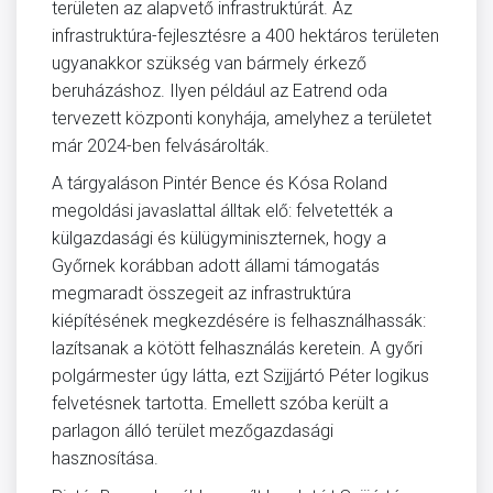
területen az alapvető infrastruktúrát. Az
infrastruktúra-fejlesztésre a 400 hektáros területen
ugyanakkor szükség van bármely érkező
beruházáshoz. Ilyen például az Eatrend oda
tervezett központi konyhája, amelyhez a területet
már 2024-ben felvásárolták.
A tárgyaláson Pintér Bence és Kósa Roland
megoldási javaslattal álltak elő: felvetették a
külgazdasági és külügyminiszternek, hogy a
Győrnek korábban adott állami támogatás
megmaradt összegeit az infrastruktúra
kiépítésének megkezdésére is felhasználhassák:
lazítsanak a kötött felhasználás keretein. A győri
polgármester úgy látta, ezt Szijjártó Péter logikus
felvetésnek tartotta. Emellett szóba került a
parlagon álló terület mezőgazdasági
hasznosítása.