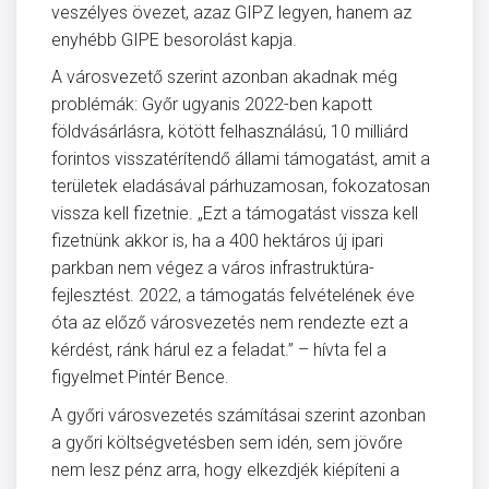
veszélyes övezet, azaz GIPZ legyen, hanem az
enyhébb GIPE besorolást kapja.
A városvezető szerint azonban akadnak még
problémák: Győr ugyanis 2022-ben kapott
földvásárlásra, kötött felhasználású, 10 milliárd
forintos visszatérítendő állami támogatást, amit a
területek eladásával párhuzamosan, fokozatosan
vissza kell fizetnie. „Ezt a támogatást vissza kell
fizetnünk akkor is, ha a 400 hektáros új ipari
parkban nem végez a város infrastruktúra-
fejlesztést. 2022, a támogatás felvételének éve
óta az előző városvezetés nem rendezte ezt a
kérdést, ránk hárul ez a feladat.” – hívta fel a
figyelmet Pintér Bence.
A győri városvezetés számításai szerint azonban
a győri költségvetésben sem idén, sem jövőre
nem lesz pénz arra, hogy elkezdjék kiépíteni a