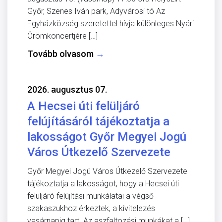
Győr, Szenes Iván park, Adyvárosi tó Az
Egyházközség szeretettel hívja különleges Nyári
Örömkoncertjére […]
Tovább olvasom
→
2026. augusztus 07.
A Hecsei úti felüljáró
felújításáról tájékoztatja a
lakosságot Győr Megyei Jogú
Város Útkezelő Szervezete
Győr Megyei Jogú Város Útkezelő Szervezete
tájékoztatja a lakosságot, hogy a Hecsei úti
felüljáró felújítási munkálatai a végső
szakaszukhoz érkeztek, a kivitelezés
vasárnapig tart. Az aszfaltozási munkákat a […]