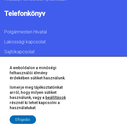
Telefonkönyv
Polgármesteri Hivatal
Lakossági kapcsolat
Sajtókapcsolat
A weboldalon a minőségi
felhasználói élmény
érdekében sütiket használunk.
© 2026 Győr Megyei Jogú Város • Minden jog fenntartva!
Ismerje meg tájékoztatónkat
arról, hogy milyen sütiket
használunk, vagy a
beállítások
résznél ki lehet kapcsolni a
használatukat.
Elfogadás