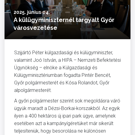
2025. június 04.
A külügyminiszternél tárgyalt Győr
városvezetése
Szijjártó Péter külgazdasági és külügyminiszter,
valamint Joó István, a HIPA – Nemzeti Befektetési
Ügynökség – elnöke a Külgazdasági és
Külügyminisztériumban fogadta Pintér Bencét,
Győr polgármesterét és Kósa Rolandot, Győr
alpolgármesterét.
A győri polgármester szerint sok megoldásra váró
ügyük maradt a Dézsi-Borkai-korszakból. Az egyik
ilyen a 400 hektáros új ipari park ügye, amelynek
esetében azt a kampányígéretüket már sikerült
teljesíteniük, hogy besorolása ne különösen