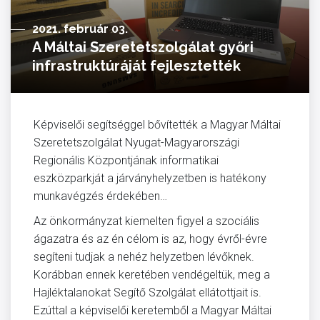
2021. február 03.
A Máltai Szeretetszolgálat győri
infrastruktúráját fejlesztették
Képviselői segítséggel bővítették a Magyar Máltai
Szeretetszolgálat Nyugat-Magyarországi
Regionális Központjának informatikai
eszközparkját a járványhelyzetben is hatékony
munkavégzés érdekében…
Az önkormányzat kiemelten figyel a szociális
ágazatra és az én célom is az, hogy évről-évre
segíteni tudjak a nehéz helyzetben lévőknek.
Korábban ennek keretében vendégeltük, meg a
Hajléktalanokat Segítő Szolgálat ellátottjait is.
Ezúttal a képviselői keretemből a Magyar Máltai