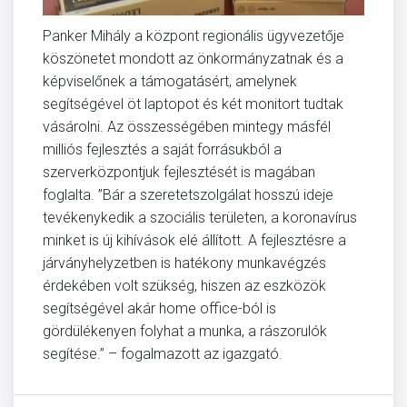
Panker Mihály a központ regionális ügyvezetője
köszönetet mondott az önkormányzatnak és a
képviselőnek a támogatásért, amelynek
segítségével öt laptopot és két monitort tudtak
vásárolni. Az összességében mintegy másfél
milliós fejlesztés a saját forrásukból a
szerverközpontjuk fejlesztését is magában
foglalta. ”Bár a szeretetszolgálat hosszú ideje
tevékenykedik a szociális területen, a koronavírus
minket is új kihívások elé állított. A fejlesztésre a
járványhelyzetben is hatékony munkavégzés
érdekében volt szükség, hiszen az eszközök
segítségével akár home office-ból is
gördülékenyen folyhat a munka, a rászorulók
segítése.” – fogalmazott az igazgató.