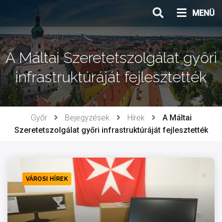
Ugrás
MENÜ
a
tartalomhoz
A Máltai Szeretetszolgálat győri
infrastruktúráját fejlesztették
Győr
Bejegyzések
Hírek
A Máltai
Szeretetszolgálat győri infrastruktúráját fejlesztették
VÁROSI HÍREK