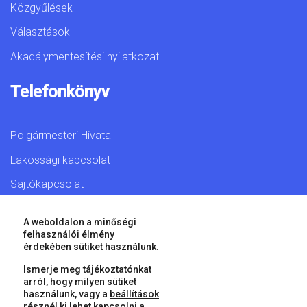
Közgyűlések
Választások
Akadálymentesítési nyilatkozat
Telefonkönyv
Polgármesteri Hivatal
Lakossági kapcsolat
Sajtókapcsolat
A weboldalon a minőségi
felhasználói élmény
érdekében sütiket használunk.
© 2026 Győr Megyei Jogú Város • Minden jog fenntartva!
Ismerje meg tájékoztatónkat
arról, hogy milyen sütiket
használunk, vagy a
beállítások
résznél ki lehet kapcsolni a