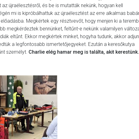
z újraélesztésről, és be is mutatták nekünk, hogyan kell
égén mi is kipróbálhattuk az újraélesztést az erre alkalmas babá
az előadásba. Megkértek egy résztvevőt, hogy menjen ki a teremb
őbb megkérdeztek bennünket, feltűnt-e nekünk valamilyen változ
diák eltűnt. Ekkor megkértek minket, hogyha tudunk, akkor adju
zedtük a legfontosabb ismertetőjegyeket. Ezután a keresőkutya
tűnt személyt.
Charlie elég hamar meg is találta, akit kerestünk.