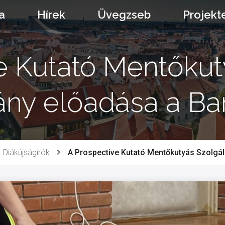
a
Hírek
Üvegzseb
Projekt
e Kutató Mentőkut
ány előadása a B
Diákújságírók
A Prospective Kutató Mentőkutyás Szolgál