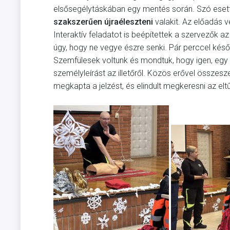
elsősegélytáskában egy mentés során. Szó esett a
szakszerűen újraéleszteni
valakit. Az előadás v
Interaktív feladatot is beépítettek a szervezők 
úgy, hogy ne vegye észre senki. Pár perccel kés
Szemfülesek voltunk és mondtuk, hogy igen, egy 
személyleírást az illetőről. Közös erővel összes
megkapta a jelzést, és elindult megkeresni az el