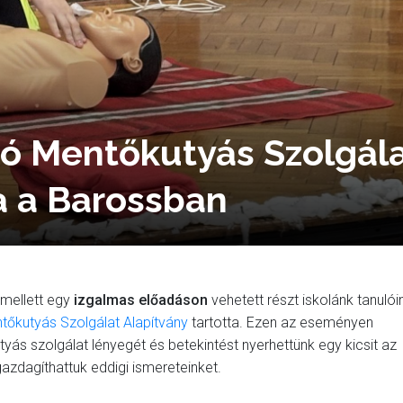
tó Mentőkutyás Szolgál
a a Barossban
mellett egy
izgalmas előadáson
vehetett részt iskolánk tanulói
tőkutyás Szolgálat Alapítvány
tartotta. Ezen az eseményen
ás szolgálat lényegét és betekintést nyerhettünk egy kicsit az
gazdagíthattuk eddigi ismereteinket.