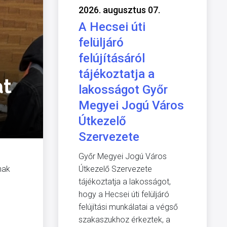
2026. augusztus 07.
A Hecsei úti
felüljáró
felújításáról
tájékoztatja a
at
lakosságot Győr
Megyei Jogú Város
Útkezelő
Szervezete
Győr Megyei Jogú Város
nak
Útkezelő Szervezete
tájékoztatja a lakosságot,
hogy a Hecsei úti felüljáró
felújítási munkálatai a végső
szakaszukhoz érkeztek, a