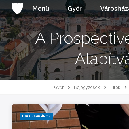
Ugrás
Menü
Győr
Városház
a
tartalomhoz
A Prospectiv
Alapítv
Győr
Bejegyzések
Hírek
DIÁKÚJSÁGÍRÓK