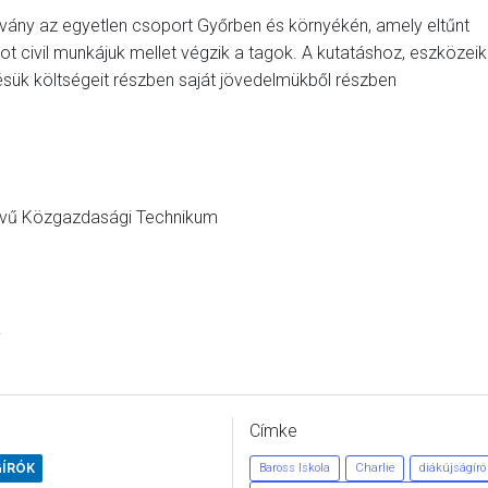
vány az egyetlen csoport Győrben és környékén, amely eltűnt
ot civil munkájuk mellet végzik a tagok. A kutatáshoz, eszközeik
sük költségeit részben saját jövedelmükből részben
elvű Közgazdasági Technikum
.
Címke
GÍRÓK
Baross Iskola
Charlie
diákújságíró