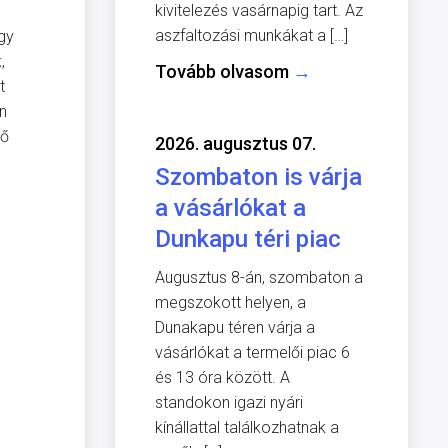
kivitelezés vasárnapig tart. Az
aszfaltozási munkákat a […]
gy
,
Tovább olvasom
→
t
n
pő
2026. augusztus 07.
Szombaton is várja
a vásárlókat a
Dunkapu téri piac
Augusztus 8-án, szombaton a
megszokott helyen, a
Dunakapu téren várja a
vásárlókat a termelői piac 6
és 13 óra között. A
standokon igazi nyári
kínállattal találkozhatnak a