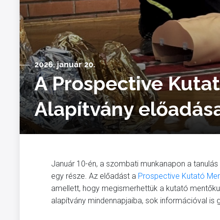
2026. január 20.
A Prospective Kuta
Alapítvány előadás
Január 10-én, a szombati munkanapon a tanulás 
egy része. Az előadást a
Prospective Kutató Men
amellett, hogy megismerhettük a kutató mentőkuty
alapítvány mindennapjaiba, sok információval is 