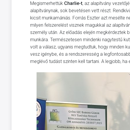
Megismerhettük
Charlie-t
, az alapítvány vezetőj
alapítványnak, sok bevetésen vett részt. Rendkí
kicsit munkamániás. Forrás Eszter azt mesélte ne
milyen felszerelést visznek magukkal az alapítván
személy után. Az előadás elején megkérdeztek be
munkára. Természetesen mindenki nagytestű kuty
volt a válasz, ugyanis megtudtuk, hogy minden ku
vesz igénybe, és a rendszeresség a legfontosabb 
meglévő tudást szinten kell tartani. A legjobb, ha 