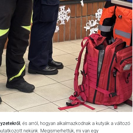
yzetekről
, és arról, hogyan alkalmazkodnak a kutyák a változó
utatkozott nekünk. Megismerhettük, mi van egy