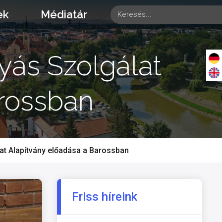
ek
Médiatár
yás Szolgálat
arossban
at Alapítvány előadása a Barossban
Friss híreink