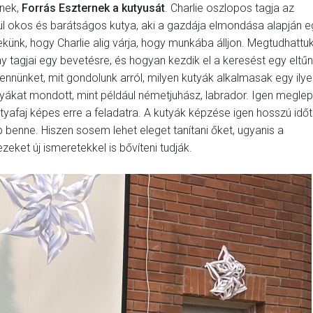
ének,
Forrás Eszternek a kutyusát
. Charlie oszlopos tagja az
vül okos és barátságos kutya, aki a gazdája elmondása alapján e
künk, hogy Charlie alig várja, hogy munkába álljon. Megtudhattuk
y tagjai egy bevetésre, és hogyan kezdik el a keresést egy eltűn
nnünket, mit gondolunk arról, milyen kutyák alkalmasak egy ilye
ákat mondott, mint például németjuhász, labrador. Igen megle
tyafaj képes erre a feladatra. A kutyák képzése igen hosszú időt
benne. Hiszen sosem lehet eleget tanítani őket, ugyanis a
ezeket új ismeretekkel is bővíteni tudják.