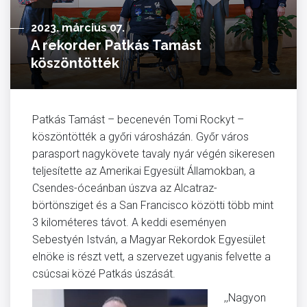
2023. március 07.
A rekorder Patkás Tamást
köszöntötték
Patkás Tamást – becenevén Tomi Rockyt –
köszöntötték a győri városházán. Győr város
parasport nagykövete tavaly nyár végén sikeresen
teljesítette az Amerikai Egyesült Államokban, a
Csendes-óceánban úszva az Alcatraz-
börtönsziget és a San Francisco közötti több mint
3 kilométeres távot. A keddi eseményen
Sebestyén István, a Magyar Rekordok Egyesület
elnöke is részt vett, a szervezet ugyanis felvette a
csúcsai közé Patkás úszását.
,,Nagyon