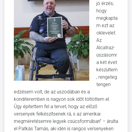
jó érzés,
hogy
megkapta
m ezt az
oklevelet.
Az
Alcatraz-
úszásomr
a két évet
készültem
, rengeteg
tengeri
edzésem volt, de az uszodában és a
konditeremben is nagyon sok időt töltöttem el.
Úgy építettem fel a tervet, hogy az előző
versenyek felkészítsenek rá, s az amerikai
megméretésemre legyek csúcsformában” – árulta
el Patkás Tamás, aki idén is rangos versenyeken