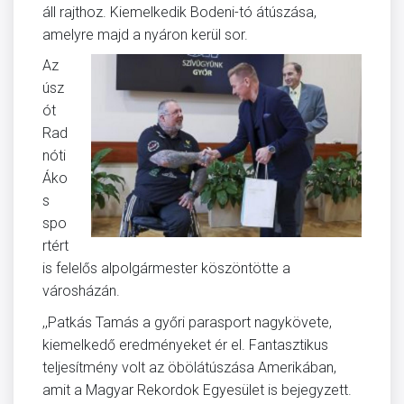
áll rajthoz. Kiemelkedik Bodeni-tó átúszása,
amelyre majd a nyáron kerül sor.
Az
úsz
ót
Rad
nóti
Áko
s
spo
rtért
is felelős alpolgármester köszöntötte a
városházán.
,,Patkás Tamás a győri parasport nagykövete,
kiemelkedő eredményeket ér el. Fantasztikus
teljesítmény volt az öbölátúszása Amerikában,
amit a Magyar Rekordok Egyesület is bejegyzett.