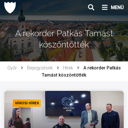
Ugrás
MENÜ
a
tartalomhoz
A rekorder Patkás Tamást
köszöntötték
Győr
Bejegyzések
Hírek
A rekorder Patkás
Tamást köszöntötték
VÁROSI HÍREK