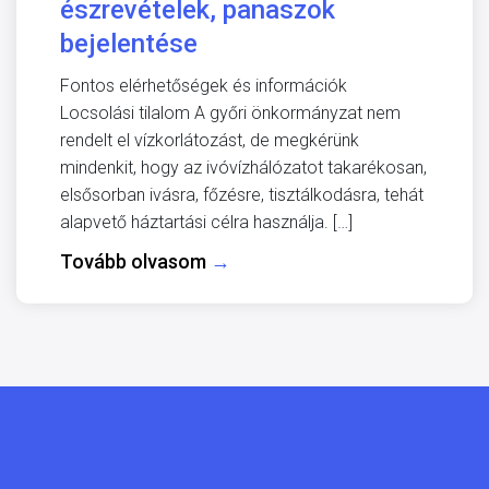
észrevételek, panaszok
bejelentése
Fontos elérhetőségek és információk
Locsolási tilalom A győri önkormányzat nem
rendelt el vízkorlátozást, de megkérünk
mindenkit, hogy az ivóvízhálózatot takarékosan,
elsősorban ivásra, főzésre, tisztálkodásra, tehát
alapvető háztartási célra használja. […]
Tovább olvasom
→