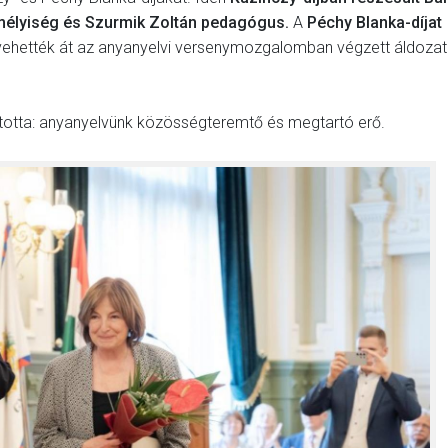
emélyiség és Szurmik Zoltán pedagógus.
A
Péchy Blanka-díjat
vehették át az anyanyelvi versenymozgalomban végzett áldoza
totta: anyanyelvünk közösségteremtő és megtartó erő.