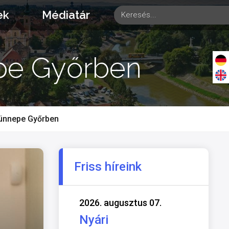
ek
Médiatár
pe Győrben
ünnepe Győrben
Friss híreink
2026. augusztus 07.
Nyári