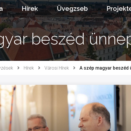
a
Hírek
Üvegzseb
Projekt
gyar beszéd ünne
yzések
Hírek
Városi Hírek
A szép magyar beszéd 