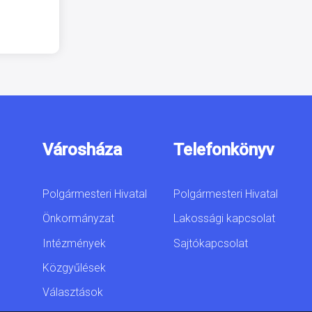
Városháza
Telefonkönyv
Polgármesteri Hivatal
Polgármesteri Hivatal
Önkormányzat
Lakossági kapcsolat
Intézmények
Sajtókapcsolat
Közgyűlések
Választások