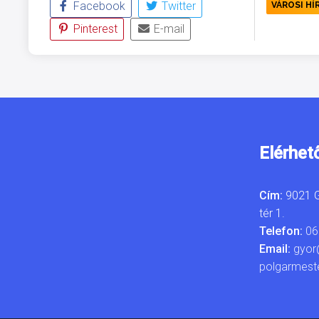
Facebook
Twitter
VÁROSI HÍ
Pinterest
E-mail
Elérhet
Cím:
9021 G
tér 1.
Telefon:
06
Email:
gyor
polgarmest