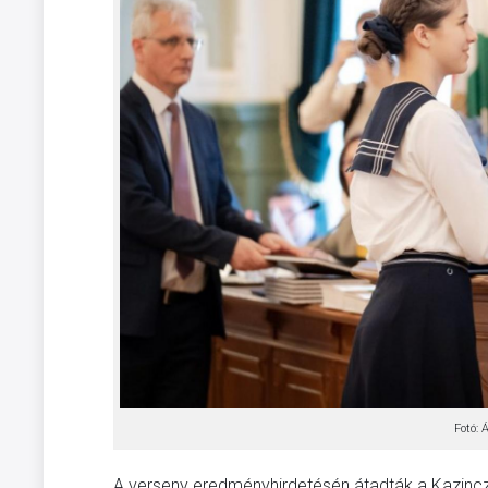
Fotó:
A verseny eredményhirdetésén átadták a Kazincz