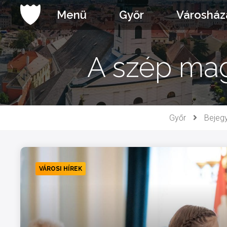
Ugrás
Menü
Győr
Városház
a
tartalomhoz
A szép ma
Győr
Bejeg
VÁROSI HÍREK