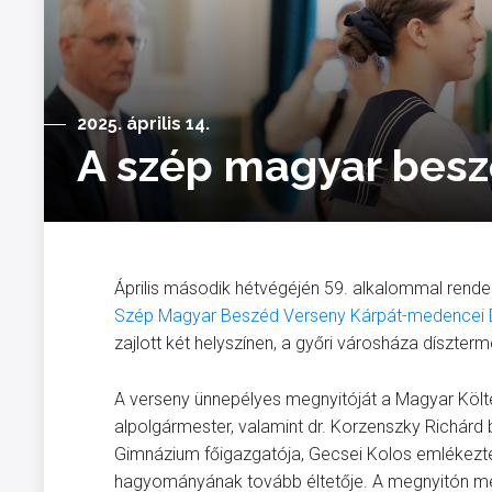
2025. április 14.
A szép magyar bes
Április második hétvégéjén 59. alkalommal rend
Szép Magyar Beszéd Verseny Kárpát-medencei 
zajlott két helyszínen, a győri városháza díszt
A verseny ünnepélyes megnyitóját a Magyar Költé
alpolgármester, valamint dr. Korzenszky Richárd
Gimnázium főigazgatója, Gecsei Kolos emlékezte
hagyományának tovább éltetője. A megnyitón meg