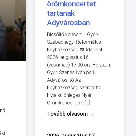
örömkoncertet
tartanak
Adyvárosban
Dicsőítő koncert – Győr-
Szabadhegyi Református
Egyházközség 📅 Időpont:
2026. augusztus 16.
(vasárnap) 17:00 óra Helyszín:
Győr, Szenes Iván park,
Adyvárosi tó Az
Egyházközség szeretettel
hívja különleges Nyári
Örömkoncertjére […]
and
Tovább olvasom
→
éki
2026. augusztus 07.