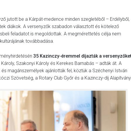
ző jutott be a Kárpát-medence minden szegletéből – Erdélyből,
eztek diákok. A versenyzők szabadon választott és kötelező
rásbeli feladatot is megoldottak. A megmérettetés célja nem
 kultúrájának továbbadása.
dményhirdetésén
35 Kazinczy-éremmel díjazták a versenyzőke
a Károly, Szakonyi Károly és Kerekes Barnabás – adták át. A
k és magánszemélyek ajánlották fel, köztük a Széchenyi István
zi Szövetség, a Rotary Club Győr és a Kazinczy-díj Alapítvány