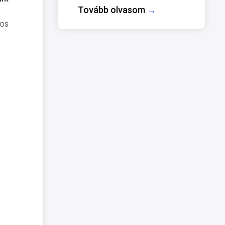
Tovább olvasom
→
tos