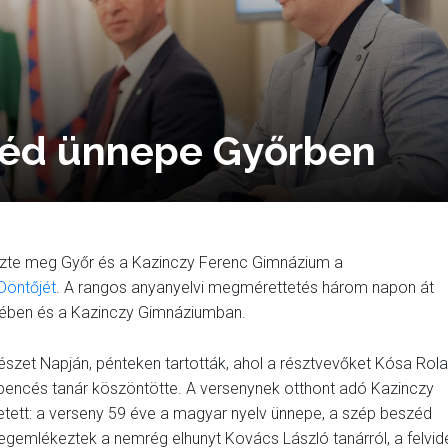
zéd ünnepe Győrben
ezte meg Győr és a Kazinczy Ferenc Gimnázium a
Döntőjét
. A rangos anyanyelvi megmérettetés három napon át
ermében és a Kazinczy Gimnáziumban.
szet Napján, pénteken tartották, ahol a résztvevőket Kósa Rol
 bencés tanár köszöntötte. A versenynek otthont adó Kazinczy
tett: a verseny 59 éve a magyar nyelv ünnepe, a szép beszéd
emlékeztek a nemrég elhunyt Kovács László tanárról, a felvid