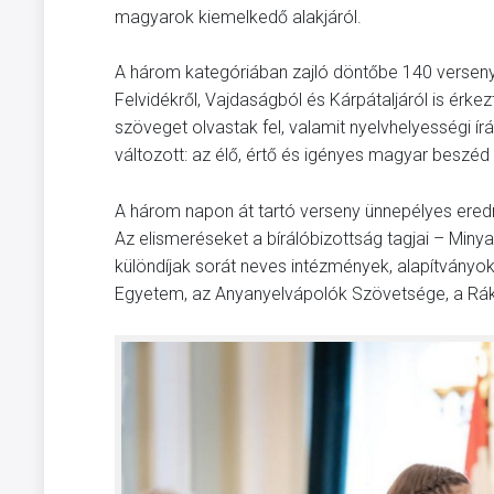
magyarok kiemelkedő alakjáról.
A három kategóriában zajló döntőbe 140 verseny
Felvidékről, Vajdaságból és Kárpátaljáról is érk
szöveget olvastak fel, valamit nyelvhelyességi í
változott: az élő, értő és igényes magyar beszéd
A három napon át tartó verseny ünnepélyes ere
Az elismeréseket a bírálóbizottság tagjai – Miny
különdíjak sorát neves intézmények, alapítványo
Egyetem, az Anyanyelvápolók Szövetsége, a Rákóc