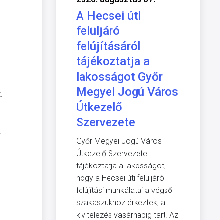
A Hecsei úti
felüljáró
felújításáról
tájékoztatja a
lakosságot Győr
Megyei Jogú Város
t
.
Útkezelő
Szervezete
.
Győr Megyei Jogú Város
Útkezelő Szervezete
tájékoztatja a lakosságot,
hogy a Hecsei úti felüljáró
felújítási munkálatai a végső
szakaszukhoz érkeztek, a
kivitelezés vasárnapig tart. Az