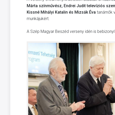
Márta színművész, Endrei Judit televíziós sz
Kissné Mihályi Katalin és Mizsák Éva
tanárnők 
munkájukért.
A Szép Magyar Beszéd verseny idén is bebizonyí