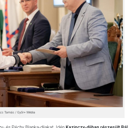
 Ács Tamás / Győr+ Média
y- és Péchy Blanka-díjakat. Idén
Kazinczy-díjban részesült Bál