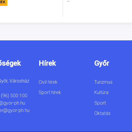
-
REK
őségek
Hírek
Győr
yőr, Városház
Civil hírek
Turizmus
Sport hírek
Kultúra
 (96) 500 100
Sport
@gyor-ph.hu
er@gyor-ph.hu
Oktatás