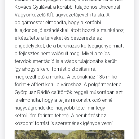
Kovács Gyulával, a korábbi tulajdonos Unicentrál-
Vagyonkezelő Kft. ügyvezetőjével írta alá. A
polgármester elmondta, hogy a korábbi
tulajdonos jó szándékkal látott hozzá a munkához,
elkészítette a terveket és beszerezte az
engedélyeket, de a beruházás költségigénye miatt
a fejlesztés nem valósult meg. Mivel a teljes
tervdokumentáció is a város tulajdonába került,
így ahogy sikerül forrást biztosítani rá,
megkezdhető a munka. A csónakház 135 millió
forint + áfáért kerül a városhoz. A polgármester a
Győrplusz Rádió csütörtök reggeli műsorában azt
is elmondta, hogy a teljes rekonstrukció ennél
nagyságrendekkel nagyobb tétel, mintegy
kétmilliárd forintra tehető. A beruházáshoz
központi forrást is szeretnének igénybe venni.