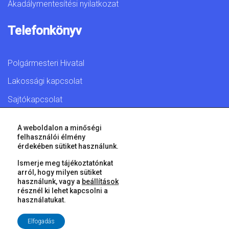
Akadálymentesítési nyilatkozat
Telefonkönyv
Polgármesteri Hivatal
Lakossági kapcsolat
Sajtókapcsolat
A weboldalon a minőségi
felhasználói élmény
érdekében sütiket használunk.
© 2026 Győr Megyei Jogú Város • Minden jog fenntartva!
Ismerje meg tájékoztatónkat
arról, hogy milyen sütiket
használunk, vagy a
beállítások
résznél ki lehet kapcsolni a
használatukat.
Elfogadás