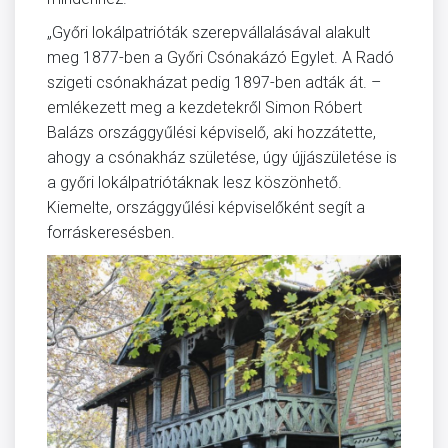
„Győri lokálpatrióták szerepvállalásával alakult
meg 1877-ben a Győri Csónakázó Egylet. A Radó
szigeti csónakházat pedig 1897-ben adták át. –
emlékezett meg a kezdetekről Simon Róbert
Balázs országgyűlési képviselő, aki hozzátette,
ahogy a csónakház születése, úgy újjászületése is
a győri lokálpatriótáknak lesz köszönhető.
Kiemelte, országgyűlési képviselőként segít a
forráskeresésben.