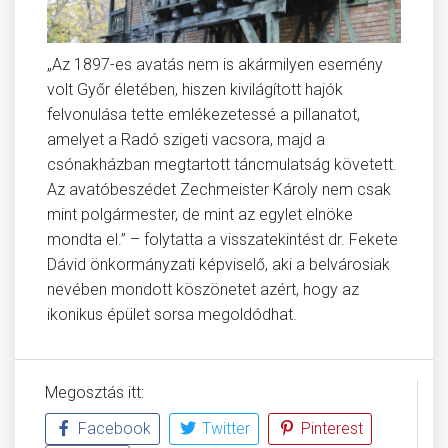
„Az 1897-es avatás nem is akármilyen esemény
volt Győr életében, hiszen kivilágított hajók
felvonulása tette emlékezetessé a pillanatot,
amelyet a Radó szigeti vacsora, majd a
csónakházban megtartott táncmulatság követett.
Az avatóbeszédet Zechmeister Károly nem csak
mint polgármester, de mint az egylet elnöke
mondta el.” – folytatta a visszatekintést dr. Fekete
Dávid önkormányzati képviselő, aki a belvárosiak
nevében mondott köszönetet azért, hogy az
ikonikus épület sorsa megoldódhat.
Megosztás itt:
Facebook
Twitter
Pinterest