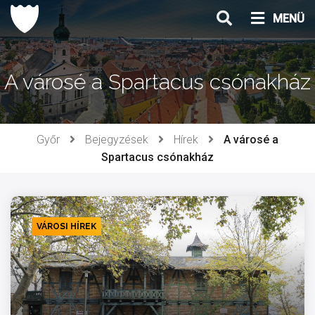
Ugrás
MENÜ
a
tartalomhoz
A városé a Spartacus csónakház
Győr
Bejegyzések
Hírek
A városé a
Spartacus csónakház
VÁROSI HÍREK