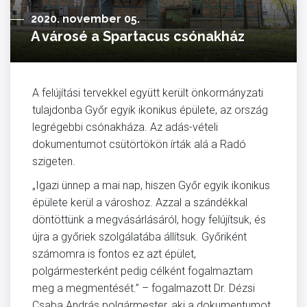
2020. november 05.
A városé a Spartacus csónakház
A felújítási tervekkel együtt került önkormányzati
tulajdonba Győr egyik ikonikus épülete, az ország
legrégebbi csónakháza. Az adás-vételi
dokumentumot csütörtökön írták alá a Radó
szigeten.
„Igazi ünnep a mai nap, hiszen Győr egyik ikonikus
épülete kerül a városhoz. Azzal a szándékkal
döntöttünk a megvásárlásáról, hogy felújítsuk, és
újra a győriek szolgálatába állítsuk. Győriként
számomra is fontos ez azt épület,
polgármesterként pedig célként fogalmaztam
meg a megmentését.” – fogalmazott Dr. Dézsi
Csaba András polgármester, aki a dokumentumot