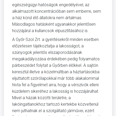
egészségügyi hatóságok engedélyével, az
alkalmazott koncentrációban sem emberre, sem
a ház körül élő állatokra nem ártalmas.
Másodlagos hatásként ugyanakkor jelentősen
hozzájárul a kullancsok elpusztításához is.
A Győr-Szol Zrt. a gyérítésekről minden esetben
előzetesen tájékoztatja a lakosságot, a
szúnyogok jelentős elszaporodásának
megakadályozása érdekében pedig folyamatos
párbeszédet folytat a Győrben élőkkel. A sajtón
keresztül illetve a közelmúltban a háztartásokba
eljuttatott szórólapokkal már több alakalommal
hívta fel a figyelmet arra, hogy a vérszívók elleni
küzdelem sikeréhez a lakosság is hozzájárulhat.
Mivel a házak közötti területre, a
lakóingatlanokhoz tartozó kertekbe közvetlenül
nem juthatnak el a szolgáltató járművei, ezért