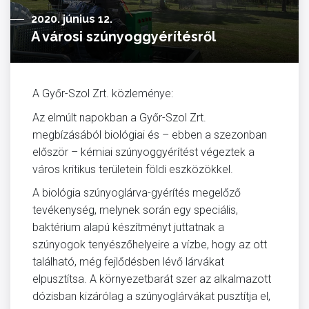
2020. június 12.
A városi szúnyoggyérítésről
A Győr-Szol Zrt. közleménye:
Az elmúlt napokban a Győr-Szol Zrt.
megbízásából biológiai és – ebben a szezonban
először – kémiai szúnyoggyérítést végeztek a
város kritikus területein földi eszközökkel.
A biológia szúnyoglárva-gyérítés megelőző
tevékenység, melynek során egy speciális,
baktérium alapú készítményt juttatnak a
szúnyogok tenyészőhelyeire a vízbe, hogy az ott
található, még fejlődésben lévő lárvákat
elpusztítsa. A környezetbarát szer az alkalmazott
dózisban kizárólag a szúnyoglárvákat pusztítja el,