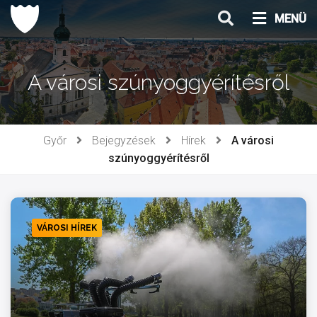
Ugrás
MENÜ
a
tartalomhoz
A városi szúnyoggyérítésről
Győr
Bejegyzések
Hírek
A városi
szúnyoggyérítésről
VÁROSI HÍREK