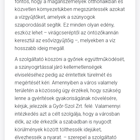
fontos, hogy a magánszemélyek otthonaikban és
közvetlen környezetükben megszüntessék azokat
a vízgyűjtőket, amelyek a szúnyogok
szaporodását segítik. Ez minden olyan edény,
eszköz lehet – virágcseréptől az öntözőkannán
keresztül az esővízgyűjtőig –, melyekben a víz
hosszabb ideig megáll.
A szolgáltató köszöni a győriek együttműködését,
a szúnyogirtással járó kellemetlenségek
elviseléséhez pedig az érintettek türelmét és
megértését kéri. Amennyiben a város valamely
területén a közösség úgy érzékeli, hogy szükség
lenne a gyérítések gyakoriságának növelésére,
kérjük, jelezzék a Győr-Szol Zrt. felé. Valamennyi
intézkedés azt a célt szolgálja, hogy a városban
élők, az ide érkezők a szabadban is nyugodt
körülmények között tölthessék idejüket,
élvezhessék a nyarat. – szerepel a szolgáltató