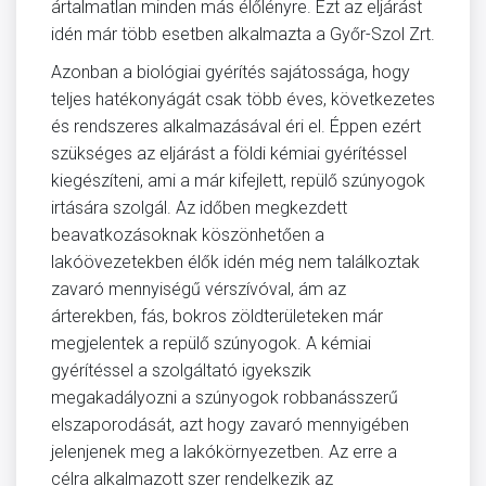
ártalmatlan minden más élőlényre. Ezt az eljárást
idén már több esetben alkalmazta a Győr-Szol Zrt.
Azonban a biológiai gyérítés sajátossága, hogy
teljes hatékonyágát csak több éves, következetes
és rendszeres alkalmazásával éri el. Éppen ezért
szükséges az eljárást a földi kémiai gyérítéssel
kiegészíteni, ami a már kifejlett, repülő szúnyogok
irtására szolgál. Az időben megkezdett
beavatkozásoknak köszönhetően a
lakóövezetekben élők idén még nem találkoztak
zavaró mennyiségű vérszívóval, ám az
árterekben, fás, bokros zöldterületeken már
megjelentek a repülő szúnyogok. A kémiai
gyérítéssel a szolgáltató igyekszik
megakadályozni a szúnyogok robbanásszerű
elszaporodását, azt hogy zavaró mennyigében
jelenjenek meg a lakókörnyezetben. Az erre a
célra alkalmazott szer rendelkezik az