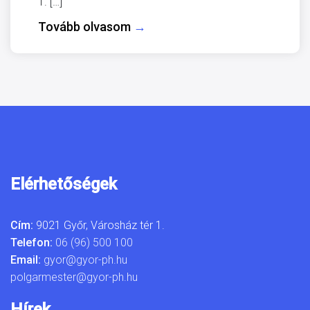
1. […]
Tovább olvasom
→
Elérhetőségek
Cím:
9021 Győr, Városház tér 1.
Telefon:
06 (96) 500 100
Email:
gyor@gyor-ph.hu
polgarmester@gyor-ph.hu
Hírek