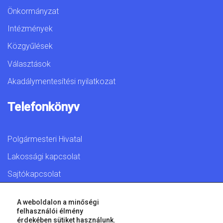
Önkormányzat
Intézmények
Közgyűlések
Választások
Akadálymentesítési nyilatkozat
Telefonkönyv
Polgármesteri Hivatal
Lakossági kapcsolat
Sajtókapcsolat
A weboldalon a minőségi
felhasználói élmény
érdekében sütiket használunk.