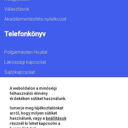
Választások
Akadálymentesítési nyilatkozat
Telefonkönyv
Polgármesteri Hivatal
Lakossági kapcsolat
Sajtókapcsolat
A weboldalon a minőségi
felhasználói élmény
érdekében sütiket használunk.
© 2026 Győr Megyei Jogú Város • Minden jog fenntartva!
Ismerje meg tájékoztatónkat
arról, hogy milyen sütiket
használunk, vagy a
beállítások
résznél ki lehet kapcsolni a