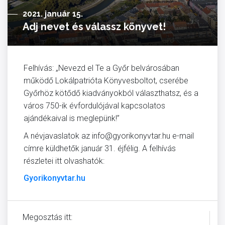
2021. január 15.
Adj nevet és válassz könyvet!
Felhívás: „Nevezd el Te a Győr belvárosában
működő Lokálpatrióta Könyvesboltot, cserébe
Győrhöz kötődő kiadványokból választhatsz, és a
város 750-ik évfordulójával kapcsolatos
ajándékaival is meglepünk!”
A névjavaslatok az info@gyorikonyvtar.hu e-mail
címre küldhetők január 31. éjfélig. A felhívás
részletei itt olvashatók:
Gyorikonyvtar.hu
Megosztás itt: