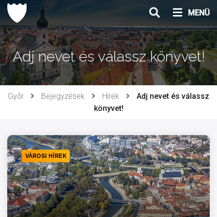
Ugrás
MENÜ
a
tartalomhoz
Adj nevet és válassz könyvet!
Győr
Bejegyzések
Hírek
Adj nevet és válassz
könyvet!
VÁROSI HÍREK