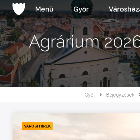
Ugrás
Menü
Győr
Városház
a
tartalomhoz
Agrárium 2026
Győr
Bejegyzések
VÁROSI HÍREK