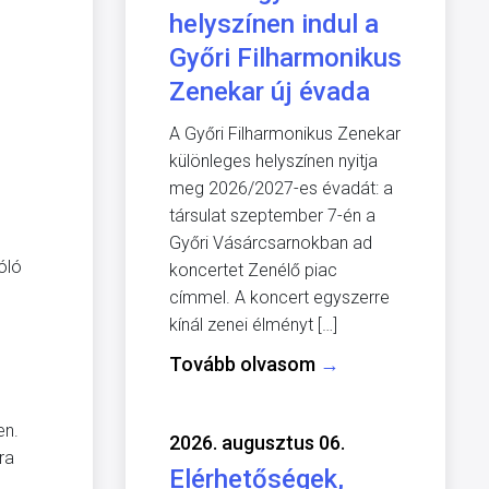
helyszínen indul a
Győri Filharmonikus
Zenekar új évada
A Győri Filharmonikus Zenekar
különleges helyszínen nyitja
meg 2026/2027-es évadát: a
társulat szeptember 7-én a
Győri Vásárcsarnokban ad
óló
koncertet Zenélő piac
címmel. A koncert egyszerre
kínál zenei élményt […]
Tovább olvasom
→
en.
2026. augusztus 06.
ra
Elérhetőségek,