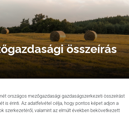
őgazdasági összeírás
 ismét országos mezőgazdasági gazdaságszerkezeti összeírást
t is érinti. Az adatfelvétel célja, hogy pontos képet adjon a
k szerkezetéről, valamint az elmúlt években bekövetkezett