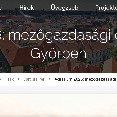
a
Hírek
Üvegzseb
Projekt
: mezőgazdasági ö
Győrben
Hírek
Városi Hírek
Agrárium 2026: mezőgazdasági 