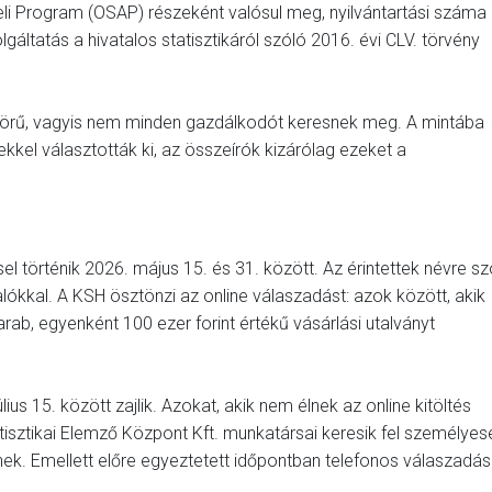
eli Program (OSAP) részeként valósul meg, nyilvántartási száma
áltatás a hivatalos statisztikáról szóló 2016. évi CLV. törvény
 körű, vagyis nem minden gazdálkodót keresnek meg. A mintába
kkel választották ki, az összeírók kizárólag ezeket a
el történik 2026. május 15. és 31. között. Az érintettek névre sz
lókkal. A KSH ösztönzi az online válaszadást: azok között, akik
darab, egyenként 100 ezer forint értékű vásárlási utalványt
ius 15. között zajlik. Azokat, akik nem élnek az online kitöltés
isztikai Elemző Központ Kft. munkatársai keresik fel személyes
ek. Emellett előre egyeztetett időpontban telefonos válaszadás