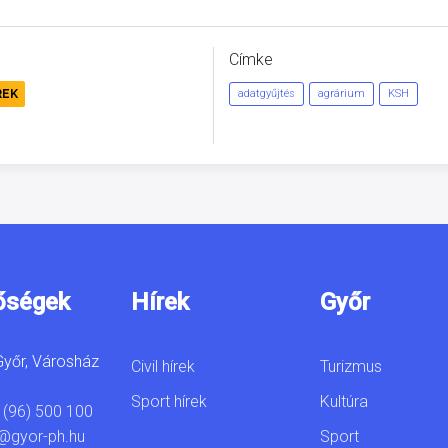
Címke
REK
adatgyűjtés
agrárium
KSH
őségek
Hírek
Győr
yőr, Városház
Civil hírek
Turizmus
Sport hírek
Kultúra
 (96) 500 100
Sport
@gyor-ph.hu