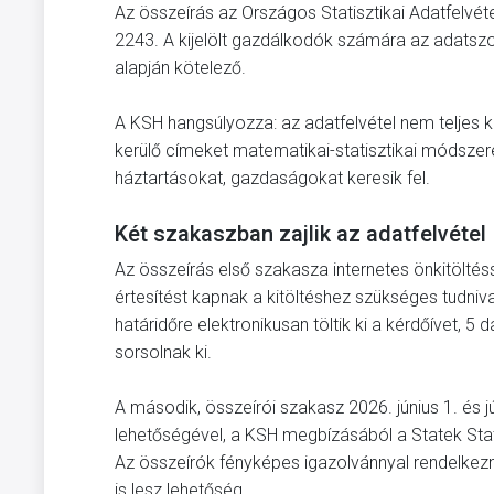
Az összeírás az Országos Statisztikai Adatfelvét
2243. A kijelölt gazdálkodók számára az adatszolg
alapján kötelező.
A KSH hangsúlyozza: az adatfelvétel nem teljes
kerülő címeket matematikai-statisztikai módszere
háztartásokat, gazdaságokat keresik fel.
Két szakaszban zajlik az adatfelvétel
Az összeírás első szakasza internetes önkitöltéss
értesítést kapnak a kitöltéshez szükséges tudniva
határidőre elektronikusan töltik ki a kérdőívet, 5 
sorsolnak ki.
A második, összeírói szakasz 2026. június 1. és júl
lehetőségével, a KSH megbízásából a Statek Stat
Az összeírók fényképes igazolvánnyal rendelkezn
is lesz lehetőség.