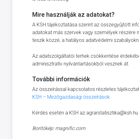
Mire használják az adatokat?
A KSH tájékoztatása szerint az összegyűjtött info
adatokat más szervek vagy személyek részére n
teszik közzé, a hatályos adatvédelmi szabályokn
Az adatszolgáltatói terhek csökkentése érdekéb
adminisztratív nyilvántartásokból vesznek át.
További információk
Az összeírással kapcsolatos részletes tájékoztat
KSH – Mezőgazdasági összeírások
Kérdés esetén a KSH az
agrarstatisztika@ksh.hu
Borítókép: magnific.com