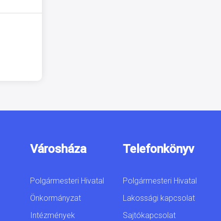
Városháza
Telefonkönyv
Polgármesteri Hivatal
Polgármesteri Hivatal
Önkormányzat
Lakossági kapcsolat
Intézmények
Sajtókapcsolat