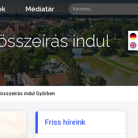
ek
Médiatár
sszeírás indul
összeírás indul Győrben
Friss híreink