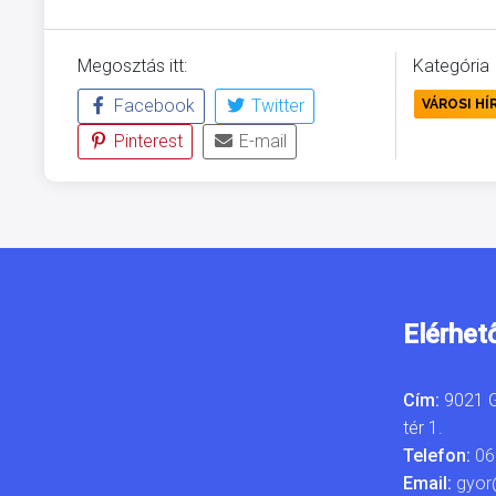
Megosztás itt:
Kategória
Facebook
Twitter
VÁROSI HÍ
Pinterest
E-mail
Elérhet
Cím:
9021 G
tér 1.
Telefon:
06
Email:
gyor