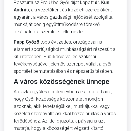
Posztumusz Pro Urbe Győr díjat kapott
dr. Kun
András
, aki vezetőként és közéleti szereplőként
egyaránt a város gazdasági fejlődését szolgálta,
munkáját pedig együttműködésre törekvő,
lokálpatrióta szemlélet jellemezte.
Papp Győző
több évtizedes, országosan is
elismert sportújságírói munkásságáért részesült a
kitüntetésben. Publikációival és szakmai
tevékenységével jelentős szerepet vállalt a győri
sportélet bemutatásában és népszerűsítésében.
A város közösségének ünnepe
A díszközgyűlés minden évben alkalmat ad arra,
hogy Győr közössége köszönetet mondjon
azoknak, akik tehetségükkel, munkájukkal vagy
közéleti szerepvállalásukkal hozzájárultak a város
fejlődéséhez. Az idei díjazottak pályája is azt
mutatja, hogy a közösségért végzett kitartó