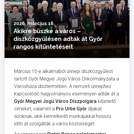
2026. március 16.
Akikre büszke a város –
díszközgyűlésen adták át Győr
rangos kitüntetéseit
Március 15-e alkalmából ünnepi díszközgyűlést
tartott Győr Megyei Jogú Város Önkormányzata a
Városháza dísztermében. A nemzeti ünnephez
kapcsolódó hagyományos eseményen adták át a
Győr Megyei Jogú Város Díszpolgára
kitüntető
címeket, valamint a
Pro Urbe Győr
díjakat
azoknak, akik kiemelkedő munkájukkal hosszú
időn át szolgálták a város közösségét.