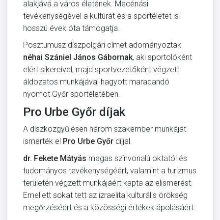
alakjává a város életének. Mecénási
tevékenységével a kultúrát és a sportéletet is
hosszú évek óta támogatja.
Posztumusz díszpolgári címet adományoztak
néhai Szániel János Gábornak
, aki sportolóként
elért sikereivel, majd sportvezetőként végzett
áldozatos munkájával hagyott maradandó
nyomot Győr sportéletében.
Pro Urbe Győr díjak
A díszközgyűlésen három szakember munkáját
ismerték el
Pro Urbe Győr
díjjal.
dr. Fekete Mátyás
magas színvonalú oktatói és
tudományos tevékenységéért, valamint a turizmus
területén végzett munkájáért kapta az elismerést.
Emellett sokat tett az izraelita kulturális örökség
megőrzéséért és a közösségi értékek ápolásáért.