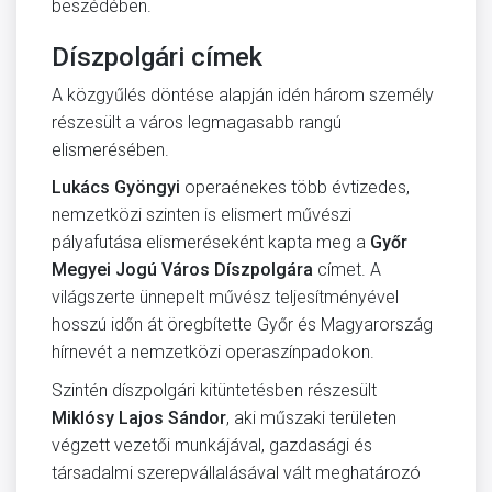
beszédében.
Díszpolgári címek
A közgyűlés döntése alapján idén három személy
részesült a város legmagasabb rangú
elismerésében.
Lukács Gyöngyi
operaénekes több évtizedes,
nemzetközi szinten is elismert művészi
pályafutása elismeréseként kapta meg a
Győr
Megyei Jogú Város Díszpolgára
címet. A
világszerte ünnepelt művész teljesítményével
hosszú időn át öregbítette Győr és Magyarország
hírnevét a nemzetközi operaszínpadokon.
Szintén díszpolgári kitüntetésben részesült
Miklósy Lajos Sándor
, aki műszaki területen
végzett vezetői munkájával, gazdasági és
társadalmi szerepvállalásával vált meghatározó