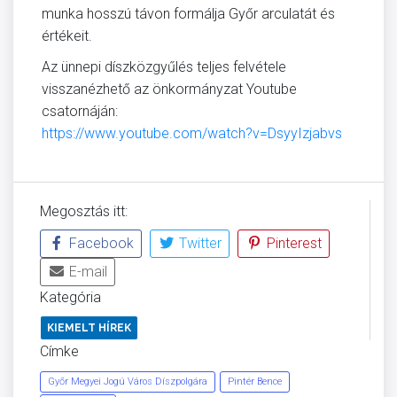
munka hosszú távon formálja Győr arculatát és
értékeit.
Az ünnepi díszközgyűlés teljes felvétele
visszanézhető az önkormányzat Youtube
csatornáján:
https://www.youtube.com/watch?v=DsyyIzjabvs
Megosztás itt:
Facebook
Twitter
Pinterest
E-mail
Kategória
KIEMELT HÍREK
Címke
Győr Megyei Jogú Város Díszpolgára
Pintér Bence