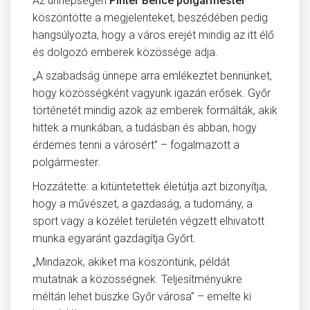
Az ünnepségen
Pintér Bence polgármester
köszöntötte a megjelenteket, beszédében pedig
hangsúlyozta, hogy a város erejét mindig az itt élő
és dolgozó emberek közössége adja.
„A szabadság ünnepe arra emlékeztet bennünket,
hogy közösségként vagyunk igazán erősek. Győr
történetét mindig azok az emberek formálták, akik
hittek a munkában, a tudásban és abban, hogy
érdemes tenni a városért” – fogalmazott a
polgármester.
Hozzátette: a kitüntetettek életútja azt bizonyítja,
hogy a művészet, a gazdaság, a tudomány, a
sport vagy a közélet területén végzett elhivatott
munka egyaránt gazdagítja Győrt.
„Mindazok, akiket ma köszöntünk, példát
mutatnak a közösségnek. Teljesítményükre
méltán lehet büszke Győr városa” – emelte ki