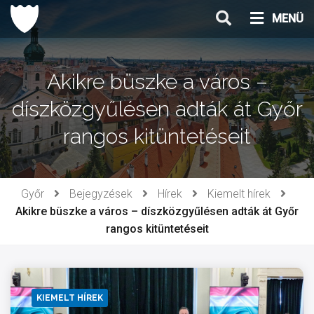
Ugrás
MENÜ
a
tartalomhoz
Akikre büszke a város –
díszközgyűlésen adták át Győr
rangos kitüntetéseit
Győr
Bejegyzések
Hírek
Kiemelt hírek
Akikre büszke a város – díszközgyűlésen adták át Győr
rangos kitüntetéseit
KIEMELT HÍREK