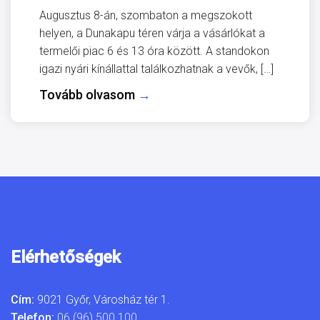
Augusztus 8-án, szombaton a megszokott
helyen, a Dunakapu téren várja a vásárlókat a
termelői piac 6 és 13 óra között. A standokon
igazi nyári kínállattal találkozhatnak a vevők, […]
Tovább olvasom
→
Elérhetőségek
Cím:
9021 Győr, Városház tér 1.
Telefon:
06 (96) 500 100