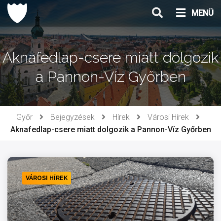
Ugrás
MENÜ
a
tartalomhoz
Aknafedlap-csere miatt dolgozik
a Pannon-Víz Győrben
Győr
Bejegyzések
Hírek
Városi Hírek
Aknafedlap-csere miatt dolgozik a Pannon-Víz Győrben
VÁROSI HÍREK