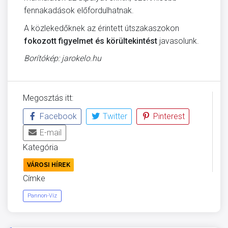
fennakadások előfordulhatnak.
A közlekedőknek az érintett útszakaszokon
fokozott figyelmet és körültekintést
javasolunk.
Borítókép: jarokelo.hu
Megosztás itt:
Facebook
Twitter
Pinterest
E-mail
Kategória
VÁROSI HÍREK
Címke
Pannon-Víz