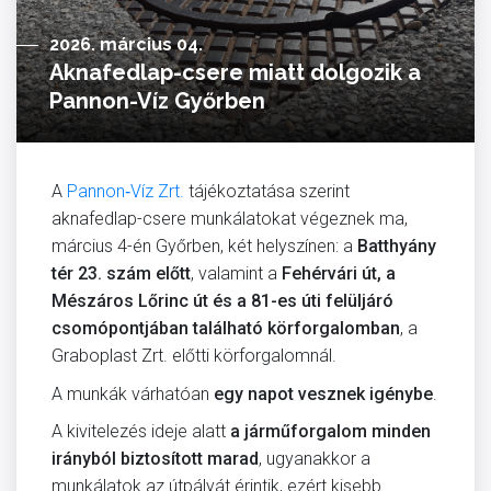
2026. március 04.
Aknafedlap-csere miatt dolgozik a
Pannon-Víz Győrben
A
Pannon‑Víz Zrt.
tájékoztatása szerint
aknafedlap-csere munkálatokat végeznek ma,
március 4-én Győrben, két helyszínen: a
Batthyány
tér 23. szám előtt
, valamint a
Fehérvári út, a
Mészáros Lőrinc út és a 81-es úti felüljáró
csomópontjában található körforgalomban
, a
Graboplast Zrt.
előtti körforgalomnál.
A munkák várhatóan
egy napot vesznek igénybe
.
A kivitelezés ideje alatt
a járműforgalom minden
irányból biztosított marad
, ugyanakkor a
munkálatok az útpályát érintik, ezért kisebb