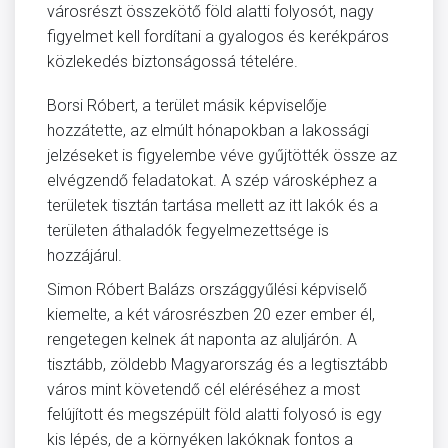
városrészt összekötő föld alatti folyosót, nagy
figyelmet kell fordítani a gyalogos és kerékpáros
közlekedés biztonságossá tételére.
Borsi Róbert, a terület másik képviselője
hozzátette, az elmúlt hónapokban a lakossági
jelzéseket is figyelembe véve gyűjtötték össze az
elvégzendő feladatokat. A szép városképhez a
területek tisztán tartása mellett az itt lakók és a
területen áthaladók fegyelmezettsége is
hozzájárul.
Simon Róbert Balázs országgyűlési képviselő
kiemelte, a két városrészben 20 ezer ember él,
rengetegen kelnek át naponta az aluljárón. A
tisztább, zöldebb Magyarország és a legtisztább
város mint követendő cél eléréséhez a most
felújított és megszépült föld alatti folyosó is egy
kis lépés, de a környéken lakóknak fontos a