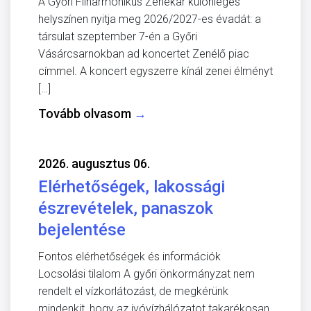
A Győri Filharmonikus Zenekar különleges
helyszínen nyitja meg 2026/2027-es évadát: a
társulat szeptember 7-én a Győri
Vásárcsarnokban ad koncertet Zenélő piac
címmel. A koncert egyszerre kínál zenei élményt
[…]
Tovább olvasom
→
2026. augusztus 06.
Elérhetőségek, lakossági
észrevételek, panaszok
bejelentése
Fontos elérhetőségek és információk
Locsolási tilalom A győri önkormányzat nem
rendelt el vízkorlátozást, de megkérünk
mindenkit, hogy az ivóvízhálózatot takarékosan,