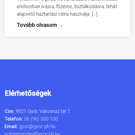
elsősorban ivásra, főzésre, tisztálkodásra, tehát
alapvető háztartási célra használja. […]
Tovább olvasom
→
Elérhetőségek
Cím:
9021 Győr, Városház tér 1.
Telefon:
06 (96) 500 100
Email:
gyor@gyor-ph.hu
polgarmester@gyor-ph.hu