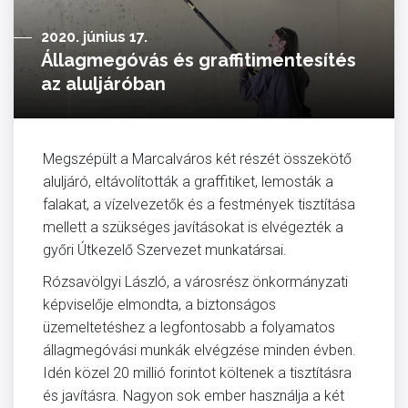
2020. június 17.
Állagmegóvás és graffitimentesítés
az aluljáróban
Megszépült a Marcalváros két részét összekötő
aluljáró, eltávolították a graffitiket, lemosták a
falakat, a vízelvezetők és a festmények tisztítása
mellett a szükséges javításokat is elvégezték a
győri Útkezelő Szervezet munkatársai.
Rózsavölgyi László, a városrész önkormányzati
képviselője elmondta, a biztonságos
üzemeltetéshez a legfontosabb a folyamatos
állagmegóvási munkák elvégzése minden évben.
Idén közel 20 millió forintot költenek a tisztításra
és javításra. Nagyon sok ember használja a két