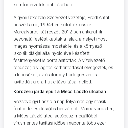
komfortérzetük jobbításában.
A győri Útkezelő Szervezet vezetője, Prédl Antal
beszélt arról, 1994-ben kötötték össze
Marcalváros két részét, 2012-ben antigraffiti
bevonatú festést kaptak a falak, amelyet most
magas nyomással mostak le, és a környező
iskolák diákjai által nyolc éve készített
festményeket is portalanították. A vízelvezető
rendszer, a világítás karbantartását elvégezték, és
a lépcsőket, az óratorony bádogrészeit is
javították a graffitik eltávolítása mellett.
Korszerű járda épült a Mécs László utcában
Rózsavölgyi László a nap folyamán egy másik
fontos fejlesztésről is beszámolt: Marcalváros II-n,
a Mécs László utcai autóbusz-megállóból
vírusmentes tanítási időben naponta több ezer