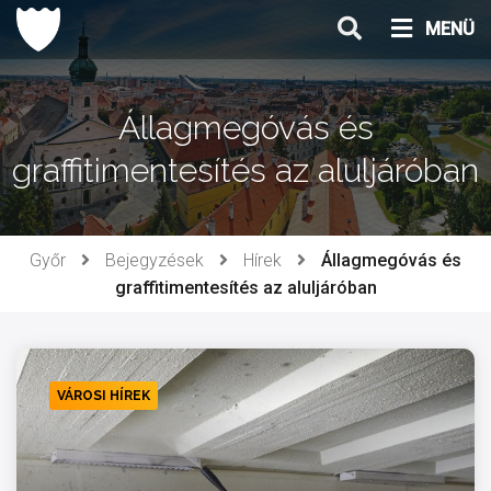
Ugrás
MENÜ
a
tartalomhoz
Állagmegóvás és
graffitimentesítés az aluljáróban
Győr
Bejegyzések
Hírek
Állagmegóvás és
graffitimentesítés az aluljáróban
VÁROSI HÍREK