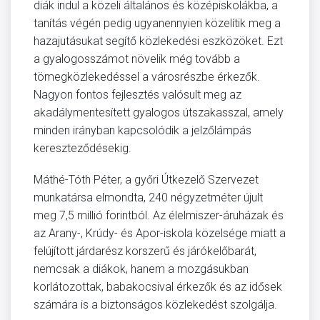
diák indul a közeli általános és középiskolákba, a
tanítás végén pedig ugyanennyien közelítik meg a
hazajutásukat segítő közlekedési eszközöket. Ezt
a gyalogosszámot növelik még tovább a
tömegközlekedéssel a városrészbe érkezők.
Nagyon fontos fejlesztés valósult meg az
akadálymentesített gyalogos útszakasszal, amely
minden irányban kapcsolódik a jelzőlámpás
kereszteződésekig.
Máthé-Tóth Péter, a győri Útkezelő Szervezet
munkatársa elmondta, 240 négyzetméter újult
meg 7,5 millió forintból. Az élelmiszer-áruházak és
az Arany-, Krúdy- és Apor-iskola közelsége miatt a
felújított járdarész korszerű és járókelőbarát,
nemcsak a diákok, hanem a mozgásukban
korlátozottak, babakocsival érkezők és az idősek
számára is a biztonságos közlekedést szolgálja.