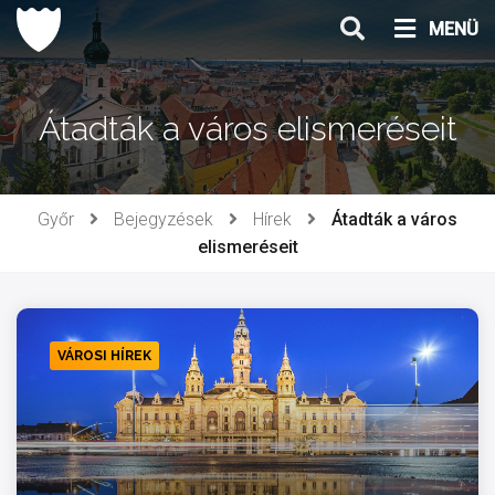
Ugrás
MENÜ
a
tartalomhoz
Átadták a város elismeréseit
Győr
Bejegyzések
Hírek
Átadták a város
elismeréseit
VÁROSI HÍREK