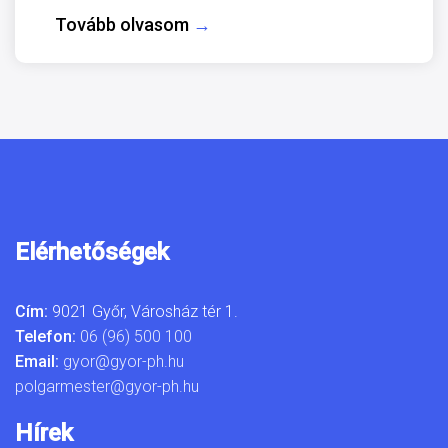
Tovább olvasom
→
Elérhetőségek
Cím:
9021 Győr, Városház tér 1.
Telefon:
06 (96) 500 100
Email:
gyor@gyor-ph.hu
polgarmester@gyor-ph.hu
Hírek