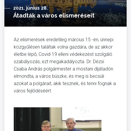
2021. június 28.
Átadták a város elismeréseit
Az elismerések eredetileg március 15.-én, ünnepi
közgyűlésen találtak volna gazdára, de az akkor
életbe lépő, Covid-19 elleni védekezést szolgáló
szabályozás, ezt megakadályozta. Dr. Dézsi
Csaba András polgármester a mostani díjátadón
elmondta, a város büszke, és meg is becsüli
azokat a polgárait, akik tesznek, és tenni fognak a
város fejlődéséért.