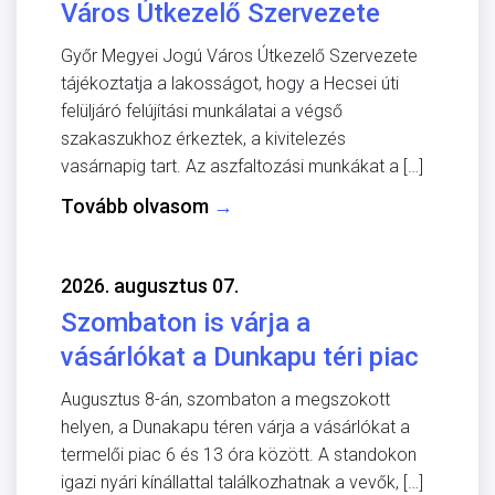
Város Útkezelő Szervezete
Győr Megyei Jogú Város Útkezelő Szervezete
tájékoztatja a lakosságot, hogy a Hecsei úti
felüljáró felújítási munkálatai a végső
szakaszukhoz érkeztek, a kivitelezés
vasárnapig tart. Az aszfaltozási munkákat a […]
Tovább olvasom
→
2026. augusztus 07.
Szombaton is várja a
vásárlókat a Dunkapu téri piac
Augusztus 8-án, szombaton a megszokott
helyen, a Dunakapu téren várja a vásárlókat a
termelői piac 6 és 13 óra között. A standokon
igazi nyári kínállattal találkozhatnak a vevők, […]