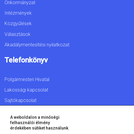
Önkormányzat
Intézmények
Közgyűlések
Választások
Akadálymentesítési nyilatkozat
Telefonkönyv
Polgármesteri Hivatal
Lakossági kapcsolat
Sajtókapcsolat
A weboldalon a minőségi
felhasználói élmény
érdekében sütiket használunk.
© 2026 Győr Megyei Jogú Város • Minden jog fenntartva!