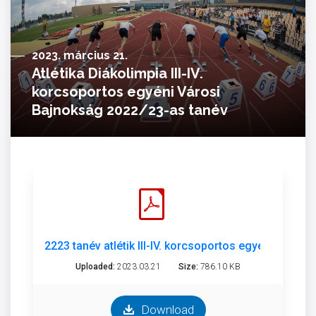
2023. március 21.
Atlétika Diákolimpia III-IV.
korcsoportos egyéni Városi
Bajnokság 2022/23-as tanév
2223 tanév atlétik III-IV. korcsoportos egyéni városi.
Uploaded:
2023.03.21
Size:
786.10 KB
Download