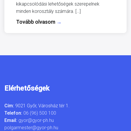
kikapcsolódási lehetőségek szerepelnek
minden korosztály számára. […]
Tovább olvasom
→
Elérhetőségek
Cím:
9021 Győr, Városház tér 1.
Telefon:
06 (96) 500 100
Email:
gyor@gyor-ph.hu
polgarmester@gyor-ph.hu