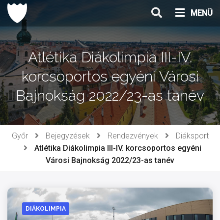
Ugrás
MENÜ
a
tartalomhoz
Atlétika Diákolimpia III-IV.
korcsoportos egyéni Városi
Bajnokság 2022/23-as tanév
Győr
Bejegyzések
Rendezvények
Diáksport
Atlétika Diákolimpia III-IV. korcsoportos egyéni
Városi Bajnokság 2022/23-as tanév
DIÁKOLIMPIA