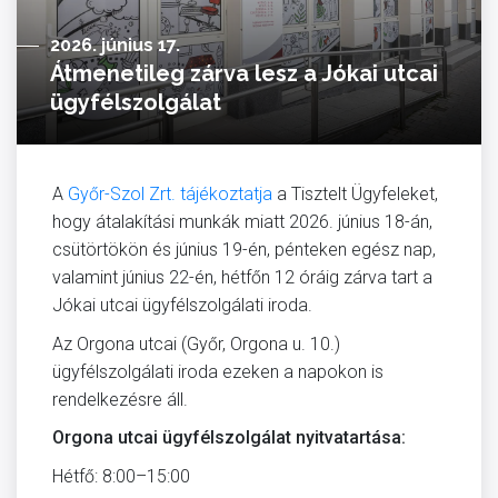
2026. június 17.
Átmenetileg zárva lesz a Jókai utcai
ügyfélszolgálat
A
Győr-Szol Zrt. tájékoztatja
a Tisztelt Ügyfeleket,
hogy átalakítási munkák miatt 2026. június 18-án,
csütörtökön és június 19-én, pénteken egész nap,
valamint június 22-én, hétfőn 12 óráig zárva tart a
Jókai utcai ügyfélszolgálati iroda.
Az Orgona utcai (Győr, Orgona u. 10.)
ügyfélszolgálati iroda ezeken a napokon is
rendelkezésre áll.
Orgona utcai ügyfélszolgálat nyitvatartása:
Hétfő: 8:00–15:00