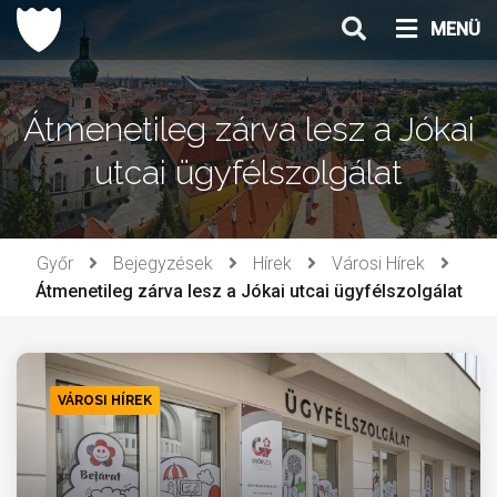
Ugrás
MENÜ
a
tartalomhoz
Átmenetileg zárva lesz a Jókai
utcai ügyfélszolgálat
Győr
Bejegyzések
Hírek
Városi Hírek
Átmenetileg zárva lesz a Jókai utcai ügyfélszolgálat
VÁROSI HÍREK