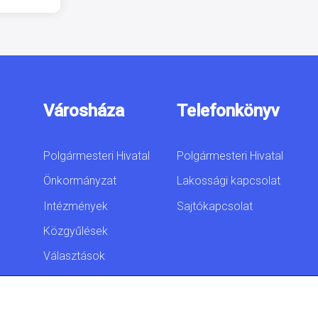
Városháza
Telefonkönyv
Polgármesteri Hivatal
Polgármesteri Hivatal
Önkormányzat
Lakossági kapcsolat
Intézmények
Sajtókapcsolat
Közgyűlések
Választások
Akadálymentesítési
nyilatkozat