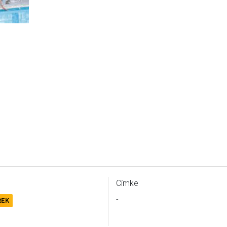
Címke
-
REK