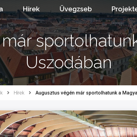
a
Hírek
Üvegzseb
Projekt
már sportolhatun
Uszodában
ek
Hírek
Augusztus végén már sportolhatunk a Magy