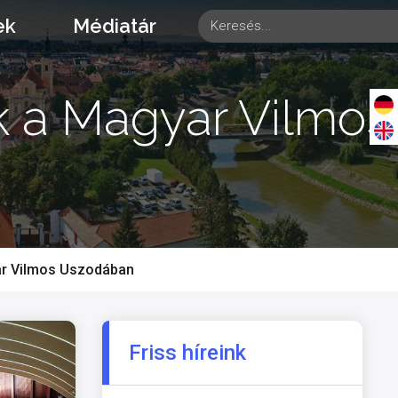
ek
Médiatár
k a Magyar Vilmos
ar Vilmos Uszodában
Friss híreink