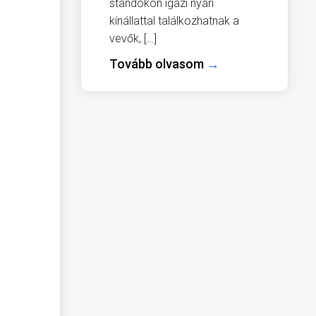
standokon igazi nyári
kínállattal találkozhatnak a
vevők, […]
Tovább olvasom
→