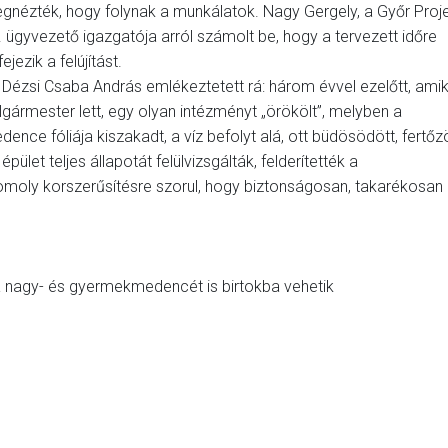
gnézték, hogy folynak a munkálatok. Nagy Gergely, a Győr Proj
t. ügyvezető igazgatója arról számolt be, hogy a tervezett időre
ejezik a felújítást.
. Dézsi Csaba András emlékeztetett rá: három évvel ezelőtt, ami
lgármester lett, egy olyan intézményt „örökölt”, melyben a
dence fóliája kiszakadt, a víz befolyt alá, ott büdösödött, fertőzö
épület teljes állapotát felülvizsgálták, felderítették a
omoly korszerűsítésre szorul, hogy biztonságosan, takarékosan
a nagy- és gyermekmedencét is birtokba vehetik