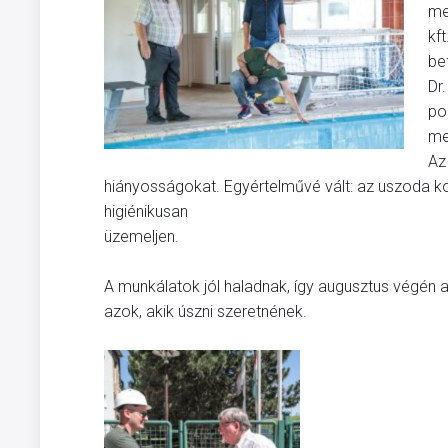
me
kf
bef
Dr
po
me
Az 
hiányosságokat. Egyértelművé vált: az uszoda k
higiénikusan
üzemeljen.
A munkálatok jól haladnak, így augusztus végén 
azok, akik úszni szeretnének.