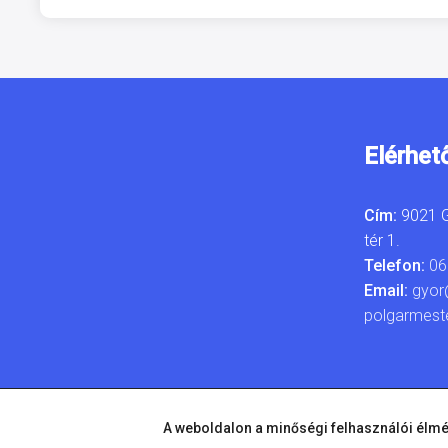
Elérhet
Cím:
9021 G
tér 1.
Telefon:
06
Email:
gyor
polgarmest
A weboldalon a minőségi felhasználói élmé