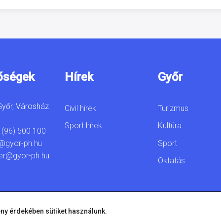
őségek
Hírek
Győr
yőr, Városház
Civil hírek
Turizmus
Sport hírek
Kultúra
 (96) 500 100
Sport
@gyor-ph.hu
er@gyor-ph.hu
Oktatás
ny érdekében sütiket használunk.