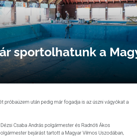
r sportolhatunk a Mag
ét próbaüzem után pedig már fogadja is az úszni vágyókat a
. Dézsi Csaba András polgármester és Radnóti Ákos
polgármester bejárást tartott a Magyar Vilmos Uszodában,