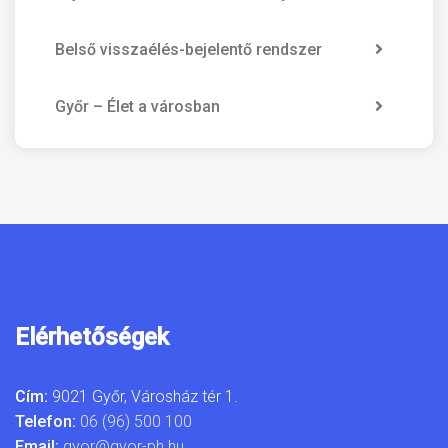
Belső visszaélés-bejelentő rendszer
Győr – Élet a városban
Elérhetőségek
Cím:
9021 Győr, Városház tér 1.
Telefon:
06 (96) 500 100
Email:
gyor@gyor-ph.hu