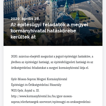
2020. április 28.
Az építésügyi feladatok a megyei
kormányhivatal hatáskörébe
kerültek át
2020. március elsejétől megszűnt a jegyző építésügyi hatásköre, a
jövőben az építésügyi hatósági, az építésfelügyeleti hatósági és az
örökségvédelmi feladatokat a megyei kormányhivatal látja el.
Győr-Moson-Sopron Megyei Kormányhivatal
Építésügyi és Örökségvédelmi Főosztály
9021 Győr, Árpád u. 32.
http://www.kormanyhivatal.hu/hu/gyor-moson-
sopron/elerhetosegek-szervezet/epitesugyi-es-oroksegvedelmi-