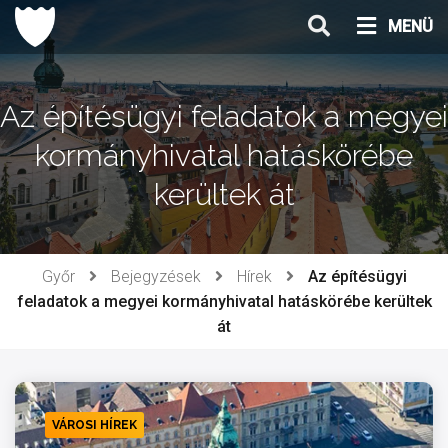
Ugrás
MENÜ
a
tartalomhoz
Az építésügyi feladatok a megyei
kormányhivatal hatáskörébe
kerültek át
Győr
Bejegyzések
Hírek
Az építésügyi
feladatok a megyei kormányhivatal hatáskörébe kerültek
át
VÁROSI HÍREK