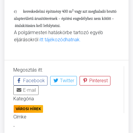
2
c) kereskedelmi építmény 400 m
vagy azt meghaladó bruttó
alapterületű
árusítóterének –
építési engedélyhez nem kötött –
átalakítására
kell lefolytatni.
A polgármesteri hatáskörbe tartozó egyéb
eljárásokról
itt tájékozódhatnak.
Megosztás itt:
Facebook
Twitter
Pinterest
E-mail
Kategória
VÁROSI HÍREK
Címke
-