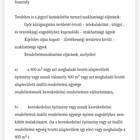
foosztaly
Továbbra is a jegyző hatáskörébe tartozó szakhatósági eljárások:
·
Győr közigazgatási területét érintő –
telekalakítási-, útügyi-,
és vezetékjogi engedélyhez
kapcsolódó –
szakhatósági ügyek
·
Kijelölés útján kapott – illetékességi területen kívüli –
szakhatósági ügyek
·
Rendeltetésmódosítási eljárások, melyeket
2
a)
a 400 m
vagy azt meghaladó bruttó alapterületű
2
építmény vagy annak valamely 400 m
vagy azt meghaladó bruttó
alapterületű önálló rendeltetési egysége
rendeltetésének
kereskedelmi rendeltetésre változtatására
,
b)
kereskedelmi építmény vagy annak kereskedelmi
rendeltetésű önálló rendeltetési egysége
építési engedélyhez nem
kötött átalakítására
, (ha a kereskedelmi építmény vagy az önálló
rendeltetési egység bruttó alapterülete így eléri vagy meghaladja a
2
400 m
-t