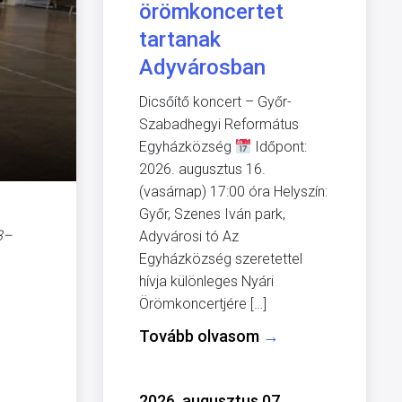
örömkoncertet
tartanak
Adyvárosban
Dicsőítő koncert – Győr-
Szabadhegyi Református
Egyházközség
Időpont:
2026. augusztus 16.
(vasárnap) 17:00 óra Helyszín:
Győr, Szenes Iván park,
3–
Adyvárosi tó Az
Egyházközség szeretettel
hívja különleges Nyári
Örömkoncertjére […]
Tovább olvasom
→
2026. augusztus 07.