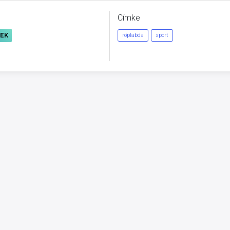
Címke
REK
röplabda
sport