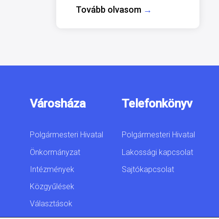
Tovább olvasom
→
Városháza
Telefonkönyv
Polgármesteri Hivatal
Polgármesteri Hivatal
Önkormányzat
Lakossági kapcsolat
Intézmények
Sajtókapcsolat
Közgyűlések
Választások