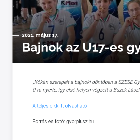
2021. május 17.
Bajnok az U17-es g
„Kókán szerepelt a bajnoki döntőben a SZESE Győ
0-ra nyerte, így első helyen végzett a Buzek Lászl
A teljes cikk itt olvasható
Forrás és fotó: gyorplusz.hu