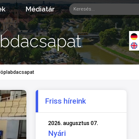
ek
Médiatár
abdacsapat
 röplabdacsapat
Friss híreink
2026. augusztus 07.
Nyári