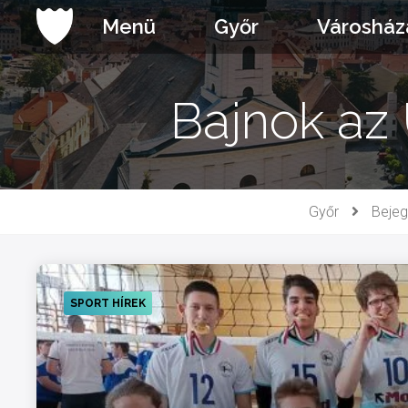
Ugrás
Menü
Győr
Városház
a
tartalomhoz
Bajnok az
Győr
Beje
SPORT HÍREK