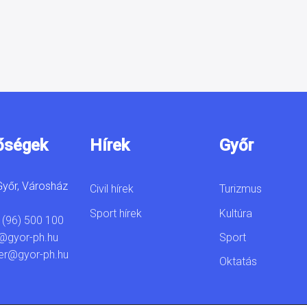
őségek
Hírek
Győr
yőr, Városház
Civil hírek
Turizmus
Sport hírek
Kultúra
 (96) 500 100
Sport
@gyor-ph.hu
er@gyor-ph.hu
Oktatás