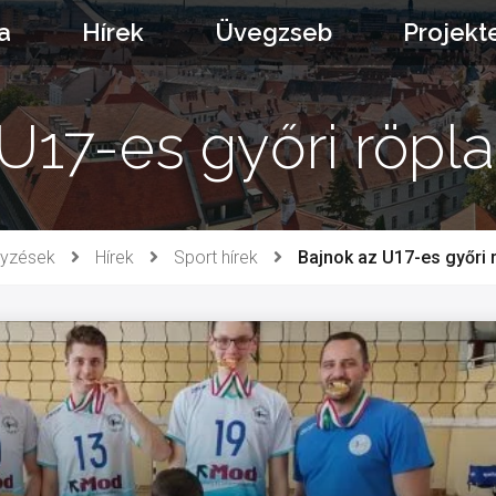
a
Hírek
Üvegzseb
Projekt
 U17-es győri röpl
gyzések
Hírek
Sport hírek
Bajnok az U17-es győri