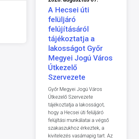
A Hecsei úti
felüljáró
felújításáról
tájékoztatja a
lakosságot Győr
Megyei Jogú Város
Útkezelő
Szervezete
Győr Megyei Jogú Város
Útkezelő Szervezete
tájékoztatja a lakosságot,
hogy a Hecsei úti felüljáró
felújítási munkálatai a végső
szakaszukhoz érkeztek, a
kivitelezés vasárnapig tart. Az