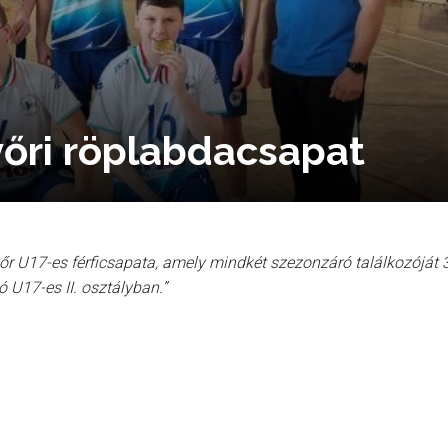
yőri röplabdacsapat
r U17-es férficsapata, amely mindkét szezonzáró találkozóját 
ó U17-es II. osztályban.”