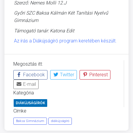
Szerző: Nemes Molli 12.J
Győri SZC Baksa Kálmán
Két Tanítási Nyelvű
Gimnázium
Támogató tanár: Katona Edit
Az írás a Diákújságíró program keretében készült.
Megosztás itt:
Facebook
Twitter
Pinterest
E-mail
Kategória
DIÁKÚJSÁGÍRÓK
Címke
Baksa Gimnázium
diákújságíró