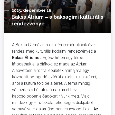
2025. december 18.
Baksa Átrium – a baksagimi kulturális
rendezvénye
A Baksa Gimnázium az idén immár ötödik éve
rendezi meg kulturális-irodalmi rendezvényét: a
Baksa Átriumot
. Egész héten egy térbe
látogatnak el a diákok: ez maga az Átrium.
Alapvetően a római épületek mintájára egy
központi, befogadó szférát akartunk kialakítani,
ahol a kultúra tölti be a teret. A téma mindig
változik, s a hét utolsó napján ehhez
kapcsolódóan előadókat hívunk meg. Majd
mindez egy – az iskola tehetséges diákjaiból
verbuválva – gálaműsorban csúcsosodik ki.
Az