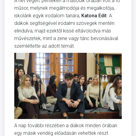
A hét végén, pénteken a második órában volt a fő
műsor, melynek megálmodója és megalkotója,
iskolánk egyik irodalom tanára,
Katona Edit
. A
diákok segítségével irodalmi szövegek mentén
elindulva, majd ezektől kissé eltávolodva más
művészetek, mint a zene vagy tánc bevonásával
szemléltette az adott témát.
A nap további részében a diákok minden órában
egy másik vendég előadásán vehettek részt.