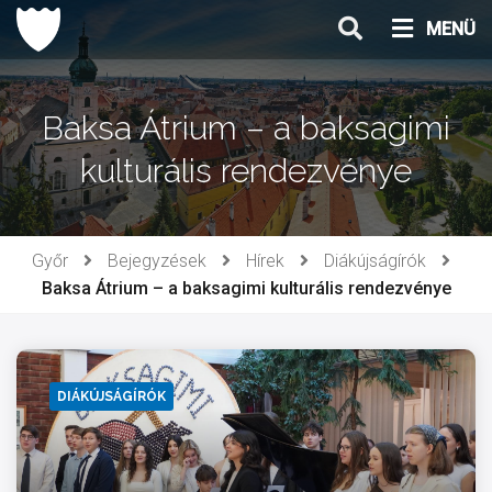
Ugrás
MENÜ
a
tartalomhoz
Baksa Átrium – a baksagimi
kulturális rendezvénye
Győr
Bejegyzések
Hírek
Diákújságírók
Baksa Átrium – a baksagimi kulturális rendezvénye
DIÁKÚJSÁGÍRÓK