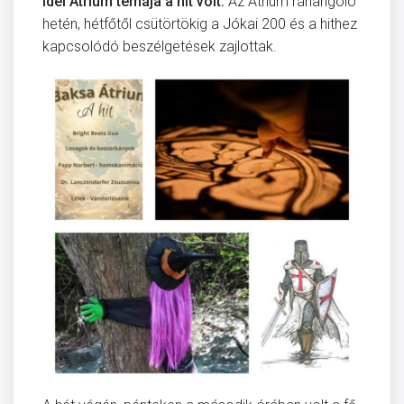
idei Átrium témája a hit volt.
Az Átrium ráhangoló
hetén, hétfőtől csütörtökig a Jókai 200 és a hithez
kapcsolódó beszélgetések zajlottak.