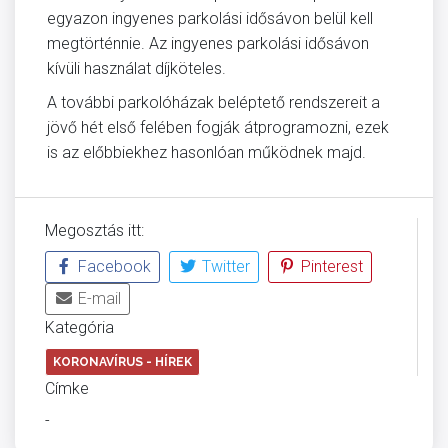
egyazon ingyenes parkolási idősávon belül kell
megtörténnie. Az ingyenes parkolási idősávon
kívüli használat díjköteles.
A további parkolóházak beléptető rendszereit a
jövő hét első felében fogják átprogramozni, ezek
is az előbbiekhez hasonlóan működnek majd.
Megosztás itt:
Facebook
Twitter
Pinterest
E-mail
Kategória
KORONAVÍRUS - HÍREK
Címke
-