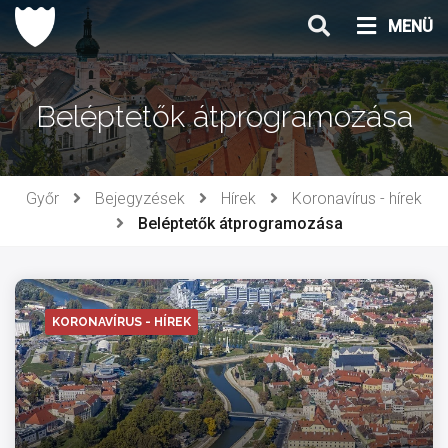
Ugrás
MENÜ
a
tartalomhoz
Beléptetők átprogramozása
Győr
Bejegyzések
Hírek
Koronavírus - hírek
Beléptetők átprogramozása
KORONAVÍRUS - HÍREK