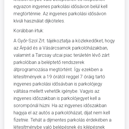
egyazon ingyenes parkolási idősávon belül kell
megtörténnie. Az ingyenes parkolási idősávon
kívüli használat díjköteles.
Korábban írtuk:
A Győr-Szol Zrt. tájékoztatja a közlekedőket, hogy
az Árpád és a Vásárcsarnok parkolóházakban,
valamint a Tarcsay utcai piac területén lévő zárt
parkolóban a beléptető rendszerek
átprogramozása megtörtént. Így ezekben a
létesítmények a 19 órától reggel 7 óráig tartó
ingyenes parkolási idősávban is parkolójegy
váltása mellett vehetők igénybe. Vagyis az
ingyenes időszakban is parkolójegyet kell a
sorompónál húzni. Ha az ingyenes időszakban
hagyja el az autós a parkolóházat, díjat nem kell
fizetnie. Tehát a díjmentes parkolás érdekében a
létesítménybe való belépésnek és kilépésnek