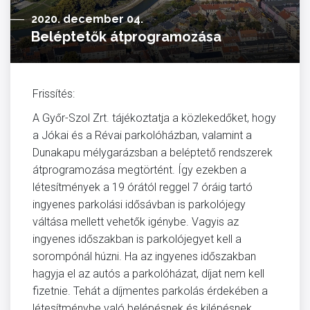
2020. december 04.
Beléptetők átprogramozása
Frissítés:
A Győr-Szol Zrt. tájékoztatja a közlekedőket, hogy
a Jókai és a Révai parkolóházban, valamint a
Dunakapu mélygarázsban a beléptető rendszerek
átprogramozása megtörtént. Így ezekben a
létesítmények a 19 órától reggel 7 óráig tartó
ingyenes parkolási idősávban is parkolójegy
váltása mellett vehetők igénybe. Vagyis az
ingyenes időszakban is parkolójegyet kell a
sorompónál húzni. Ha az ingyenes időszakban
hagyja el az autós a parkolóházat, díjat nem kell
fizetnie. Tehát a díjmentes parkolás érdekében a
létesítménybe való belépésnek és kilépésnek