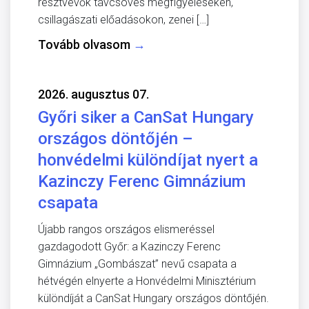
résztvevők távcsöves megfigyeléseken,
csillagászati előadásokon, zenei […]
Tovább olvasom
→
2026. augusztus 07.
Győri siker a CanSat Hungary
országos döntőjén –
honvédelmi különdíjat nyert a
Kazinczy Ferenc Gimnázium
csapata
Újabb rangos országos elismeréssel
gazdagodott Győr: a Kazinczy Ferenc
Gimnázium „Gombászat” nevű csapata a
hétvégén elnyerte a Honvédelmi Minisztérium
különdíját a CanSat Hungary országos döntőjén.