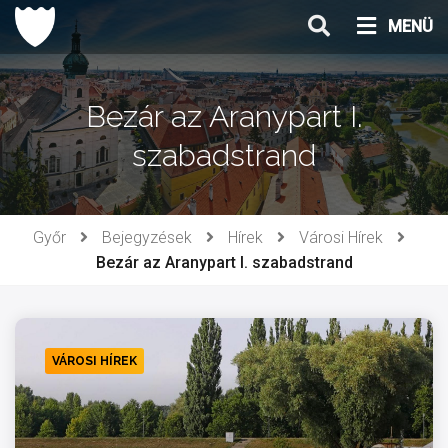
Ugrás
MENÜ
a
tartalomhoz
Bezár az Aranypart I.
szabadstrand
Győr
Bejegyzések
Hírek
Városi Hírek
Bezár az Aranypart I. szabadstrand
VÁROSI HÍREK