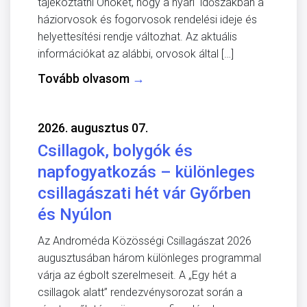
tájékoztatni Önöket, hogy a nyári időszakban a
háziorvosok és fogorvosok rendelési ideje és
helyettesítési rendje változhat. Az aktuális
információkat az alábbi, orvosok által […]
Tovább olvasom
→
2026. augusztus 07.
Csillagok, bolygók és
napfogyatkozás – különleges
csillagászati hét vár Győrben
és Nyúlon
Az Androméda Közösségi Csillagászat 2026
augusztusában három különleges programmal
várja az égbolt szerelmeseit. A „Egy hét a
csillagok alatt” rendezvénysorozat során a