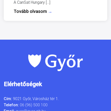
A CanSat Hungary […]
Tovább olvasom
→
Elérhetőségek
Cím:
9021 Győr, Városház tér 1.
Telefon:
06 (96) 500 100