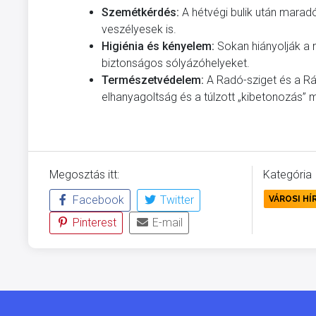
Szemétkérdés:
A hétvégi bulik után marad
veszélyesek is.
Higiénia és kényelem:
Sokan hiányolják a ny
biztonságos sólyázóhelyeket.
Természetvédelem:
A Radó-sziget és a Rá
elhanyagoltság és a túlzott „kibetonozás” m
Megosztás itt:
Kategória
Facebook
Twitter
VÁROSI HÍ
Pinterest
E-mail