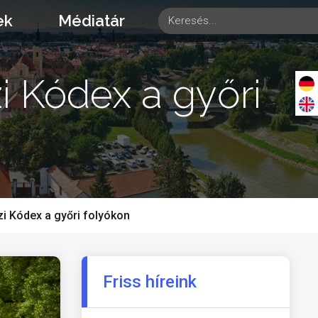
ek
Médiatár
zi Kódex a győri
zi Kódex a győri folyókon
Friss híreink