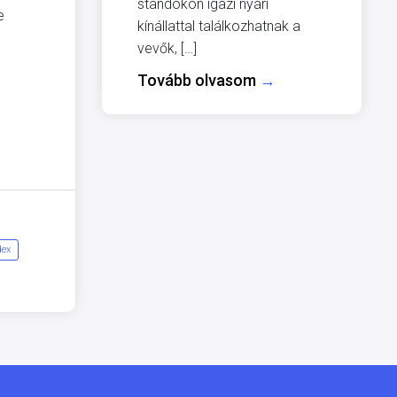
standokon igazi nyári
e
kínállattal találkozhatnak a
vevők, […]
Tovább olvasom
→
dex