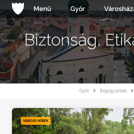
Ugrás
Menü
Győr
Városház
a
tartalomhoz
Biztonság, Etik
Győr
Bejegyzések
VÁROSI HÍREK