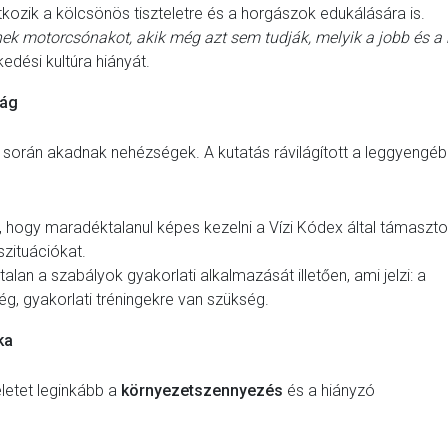
kozik a kölcsönös tiszteletre és a horgászok edukálására is.
ek motorcsónakot, akik még azt sem tudják, melyik a jobb és a 
edési kultúra hiányát.
ság
 során akadnak nehézségek. A kutatás rávilágított a leggyengé
, hogy maradéktalanul képes kezelni a Vízi Kódex által támaszto
zituációkat.
talan a szabályok gyakorlati alkalmazását illetően, ami jelzi: a
, gyakorlati tréningekre van szükség.
ka
életet leginkább a
környezetszennyezés
és a hiányzó