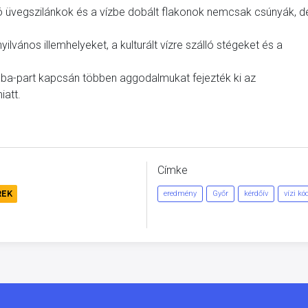
ó üvegszilánkok és a vízbe dobált flakonok nemcsak csúnyák, d
ilvános illemhelyeket, a kulturált vízre szálló stégeket és a
ba-part kapcsán többen aggodalmukat fejezték ki az
iatt.
Címke
REK
eredmény
Győr
kérdőív
vízi kó