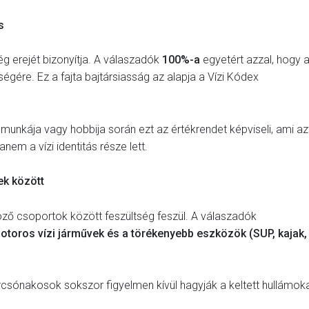
s
g erejét bizonyítja. A válaszadók
100%-a
egyetért azzal, hogy 
gére. Ez a fajta bajtársiasság az alapja a Vízi Kódex
 munkája vagy hobbija során ezt az értékrendet képviseli, ami az
nem a vízi identitás része lett.
ek között
öző csoportok között feszültség feszül. A válaszadók
otoros vízi járművek és a törékenyebb eszközök (SUP, kajak,
sónakosok sokszor figyelmen kívül hagyják a keltett hullámoka