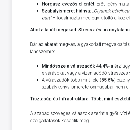
Horgász-evezős ellentét:
Erős igény mutat
Szabályismeret hiánya:
„Olyanok bérelhetn
part”
– fogalmazta meg egy kitöltő a közlek
Ahol a lapát megakad: Stressz és bizonytalan
Bár az akarat megvan, a gyakorlati megvalósítás
láncszemre:
Mindössze a válaszadók 44,4%-a
érzi úgy
elvárásokat vagy a vízen adódó stresszes s
A válaszadók több mint fele (
55,6%
) bizony
szabálykönyv ismerete önmagában nem elég
Tisztaság és Infrastruktúra: Több, mint esztéti
A szabad szöveges válaszok szerint a győri vízi 
szolgáltatások keserítik meg.