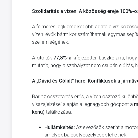
Szolidaritás a vízen: A közösség ereje 100%-o
A felmérés legkiemelkedőbb adata a vízi közössé
vízen lévők bármikor számíthatnak egymás segítsé
szellemiségének.
A kitöltők
77,8%-a
kifejezetten büszke arra, hogy
mutatja, hogy a szabályzat nem csupán előírás, ha
A „Dávid és Góliát” harc: Konfliktusok a járműv
Bár az összetartás erős, a vízen osztozó különb
visszajelzései alapján a legnagyobb gócpont a
m
kenu)
találkozása.
Hullámkeltés:
Az evezősök szerint a motorc
amelyek balesetveszélyesek lehetnek.