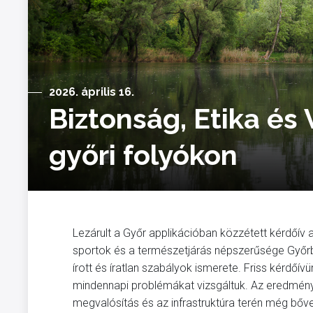
2026. április 16.
Biztonság, Etika és 
győri folyókon
Lezárult a Győr applikációban közzétett kérdőív a
sportok és a természetjárás népszerűsége Győrbe
írott és íratlan szabályok ismerete. Friss kérdőí
mindennapi problémákat vizsgáltuk. Az eredménye
megvalósítás és az infrastruktúra terén még bőve