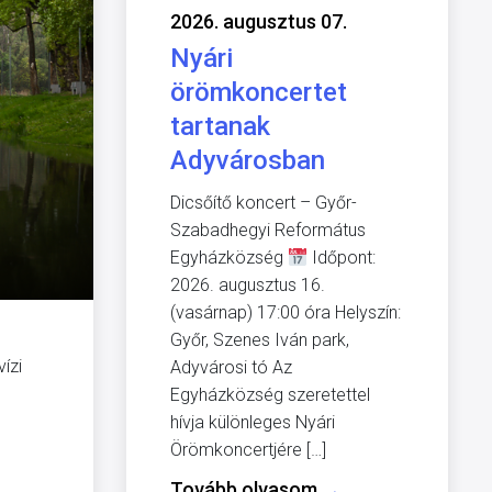
2026. augusztus 07.
Nyári
örömkoncertet
tartanak
Adyvárosban
Dicsőítő koncert – Győr-
Szabadhegyi Református
Egyházközség
Időpont:
2026. augusztus 16.
(vasárnap) 17:00 óra Helyszín:
Győr, Szenes Iván park,
ízi
Adyvárosi tó Az
Egyházközség szeretettel
hívja különleges Nyári
Örömkoncertjére […]
Tovább olvasom
→