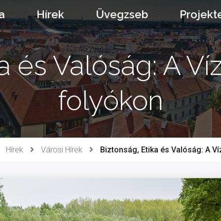
a
Hírek
Üvegzseb
Projekt
a és Valóság: A Ví
folyókon
Hírek
Városi Hírek
Biztonság, Etika és Valóság: A Ví