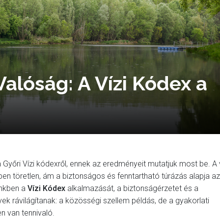
Valóság: A Vízi Kódex a
 Győri Vízi kódexről, ennek az eredményeit mutatjuk most be. A v
n töretlen, ám a biztonságos és fenntartható túrázás alapja az
vünkben a
Vízi Kódex
alkalmazását, a biztonságérzetet és a
k rávilágítanak: a közösségi szellem példás, de a gyakorlati
n van tennivaló.