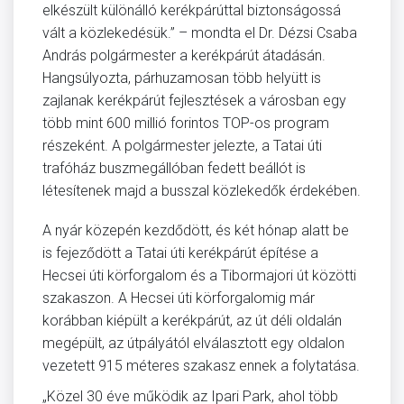
elkészült különálló kerékpárúttal biztonságossá
vált a közlekedésük.” – mondta el Dr. Dézsi Csaba
András polgármester a kerékpárút átadásán.
Hangsúlyozta, párhuzamosan több helyütt is
zajlanak kerékpárút fejlesztések a városban egy
több mint 600 millió forintos TOP-os program
részeként. A polgármester jelezte, a Tatai úti
trafóház buszmegállóban fedett beállót is
létesítenek majd a busszal közlekedők érdekében.
A nyár közepén kezdődött, és két hónap alatt be
is fejeződött a Tatai úti kerékpárút építése a
Hecsei úti körforgalom és a Tibormajori út közötti
szakaszon. A Hecsei úti körforgalomig már
korábban kiépült a kerékpárút, az út déli oldalán
megépült, az útpályától elválasztott egy oldalon
vezetett 915 méteres szakasz ennek a folytatása.
„Közel 30 éve működik az Ipari Park, ahol több