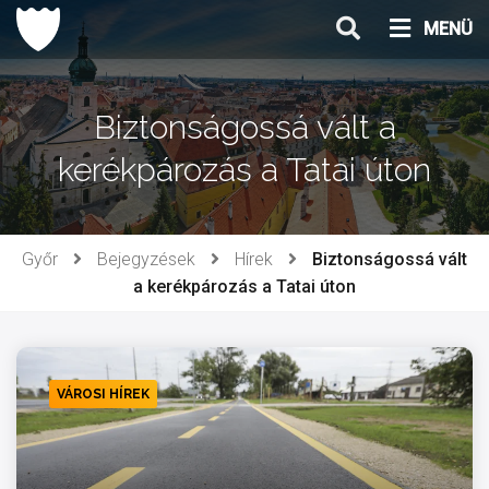
Ugrás
MENÜ
a
tartalomhoz
Biztonságossá vált a
kerékpározás a Tatai úton
Győr
Bejegyzések
Hírek
Biztonságossá vált
a kerékpározás a Tatai úton
VÁROSI HÍREK