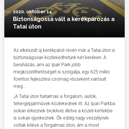
2020. október 14.
Biztonságossá vált a kerékpározás a
Tatai úton
Az elkészült új kerékpárút révén már a Tatai úton is
biztonságosan közlekedhetünk két keréken. A
beruházás, ami az Ipari Park jobb
megközelíthetőségét is szolgálja, egy 625 millió
forintos fejlesztési csomag részeként valósult
meg…
„A Tatai úton hatalmas a forgalom, autók,
tehergépjárművek közlekednek itt. Az Ipari Parkba
sokan érkeznek biciklivel, illetve a közeli kertekbe
is sokan igyekeznek. Ők eddig nagy veszélynek
voltak kitéve a forgalmas úton, ám a most