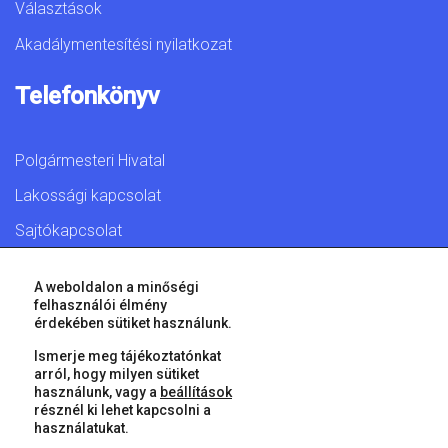
Választások
Akadálymentesítési nyilatkozat
Telefonkönyv
Polgármesteri Hivatal
Lakossági kapcsolat
Sajtókapcsolat
A weboldalon a minőségi
felhasználói élmény
érdekében sütiket használunk.
© 2026 Győr Megyei Jogú Város • Minden jog fenntartva!
Ismerje meg tájékoztatónkat
arról, hogy milyen sütiket
használunk, vagy a
beállítások
résznél ki lehet kapcsolni a
használatukat.