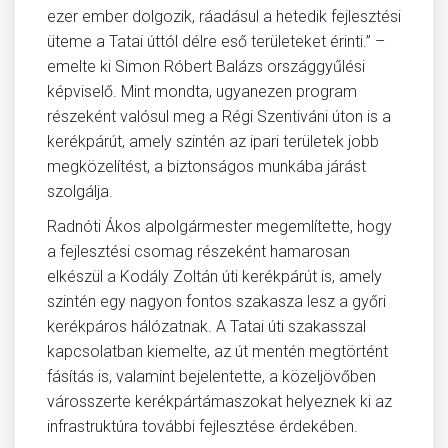
ezer ember dolgozik, ráadásul a hetedik fejlesztési
üteme a Tatai úttól délre eső területeket érinti.” –
emelte ki Simon Róbert Balázs országgyűlési
képviselő. Mint mondta, ugyanezen program
részeként valósul meg a Régi Szentiváni úton is a
kerékpárút, amely szintén az ipari területek jobb
megközelítést, a biztonságos munkába járást
szolgálja.
Radnóti Ákos alpolgármester megemlítette, hogy
a fejlesztési csomag részeként hamarosan
elkészül a Kodály Zoltán úti kerékpárút is, amely
szintén egy nagyon fontos szakasza lesz a győri
kerékpáros hálózatnak. A Tatai úti szakasszal
kapcsolatban kiemelte, az út mentén megtörtént
fásítás is, valamint bejelentette, a közeljövőben
városszerte kerékpártámaszokat helyeznek ki az
infrastruktúra további fejlesztése érdekében.