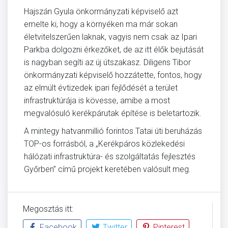
Hajszán Gyula önkormányzati képviselő azt
emelte ki, hogy a környéken ma már sokan
életvitelszerűen laknak, vagyis nem csak az Ipari
Parkba dolgozni érkezőket, de az itt élők bejutását
is nagyban segíti az új útszakasz. Diligens Tibor
önkormányzati képviselő hozzátette, fontos, hogy
az elmúlt évtizedek ipari fejlődését a terület
infrastruktúrája is kövesse, amibe a most
megvalósuló kerékpárutak építése is beletartozik.
A mintegy hatvanmillió forintos Tatai úti beruházás
TOP-os forrásból, a „Kerékpáros közlekedési
hálózati infrastruktúra- és szolgáltatás fejlesztés
Győrben” című projekt keretében valósult meg.
Megosztás itt:
Facebook
Twitter
Pinterest