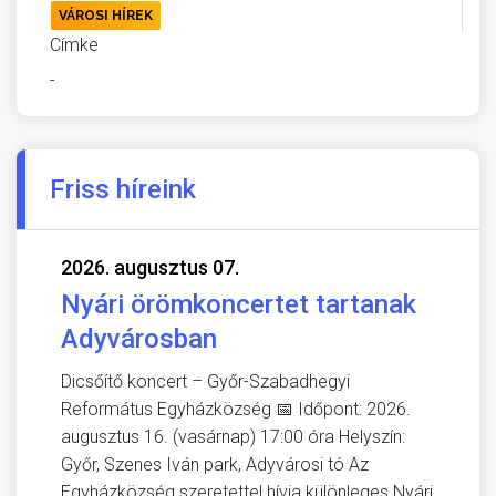
VÁROSI HÍREK
Címke
-
Friss híreink
2026. augusztus 07.
Nyári örömkoncertet tartanak
Adyvárosban
Dicsőítő koncert – Győr-Szabadhegyi
Református Egyházközség 📅 Időpont: 2026.
augusztus 16. (vasárnap) 17:00 óra Helyszín:
Győr, Szenes Iván park, Adyvárosi tó Az
Egyházközség szeretettel hívja különleges Nyári