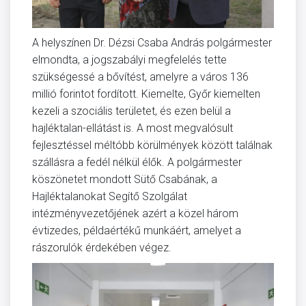
A helyszínen Dr. Dézsi Csaba András polgármester
elmondta, a jogszabályi megfelelés tette
szükségessé a bővítést, amelyre a város 136
millió forintot fordított. Kiemelte, Győr kiemelten
kezeli a szociális területet, és ezen belül a
hajléktalan-ellátást is. A most megvalósult
fejlesztéssel méltóbb körülmények között találnak
szállásra a fedél nélkül élők. A polgármester
köszönetet mondott Sütő Csabának, a
Hajléktalanokat Segítő Szolgálat
intézményvezetőjének azért a közel három
évtizedes, példaértékű munkáért, amelyet a
rászorulók érdekében végez.