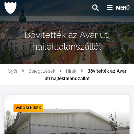
Ugrás
MENÜ
a
tartalomhoz
Bővítették az Avar úti
hajléktalanszállót
Győr
Bejegyzések
Hírek
Bővítették az Avar
úti hajléktalanszállót
VÁROSI HÍREK