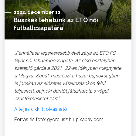
2022. december 12.
Büszkék lehetünk az ETO női
futballcsapatára
„Fennállása legsikeresebb évét zárja az ETO FC
Győr női labdarúgócsapata. Az első osztályban
szereplő gárda a 2021–22-es idényben megnyerte
a Magyar Kupát, másrészt a hazai bajnokságban
is jócskán az előzetes várakozásokon felül
teljesített: bajnoki döntőt játszhatott, s végül
ezüstérmesként zárt.”
A teljes cikk itt olvasható
Forrás és fotó: gyorplusz.hu, pixabay.com