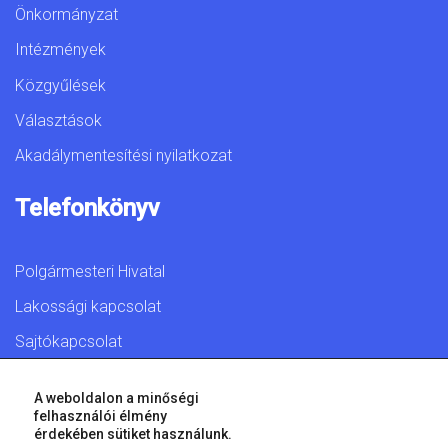
Önkormányzat
Intézmények
Közgyűlések
Választások
Akadálymentesítési nyilatkozat
Telefonkönyv
Polgármesteri Hivatal
Lakossági kapcsolat
Sajtókapcsolat
A weboldalon a minőségi
felhasználói élmény
érdekében sütiket használunk.
© 2026 Győr Megyei Jogú Város • Minden jog fenntartva!