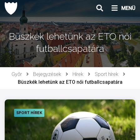
Ugrás
MENÜ
a
tartalomhoz
Büszkék lehetünk az ETO női
futballcsapatára
Győr
Bejegyzések
Hírek
Sport hírek
Büszkék lehetünk az ETO női futballcsapatára
SPORT HÍREK