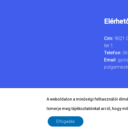
Elérhet
Cím:
9021 G
tér 1.
Telefon:
06
Email:
gyor
polgarmest
A weboldalon a minőségi felhasználói élmé
Ismerje meg tájékoztatónkat arról, hogy mi
Elfogadás