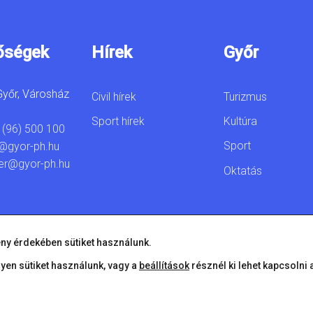
őségek
Hírek
Győr
yőr, Városház
Civil hírek
Turizmus
Sport hírek
Kultúra
 (96) 500 100
Sport
@gyor-ph.hu
er@gyor-ph.hu
Oktatás
ny érdekében sütiket használunk.
lyen sütiket használunk, vagy a
beállítások
résznél ki lehet kapcsolni 
© 2026 Győr Megyei Jogú Város • Minden jog fenntartva!