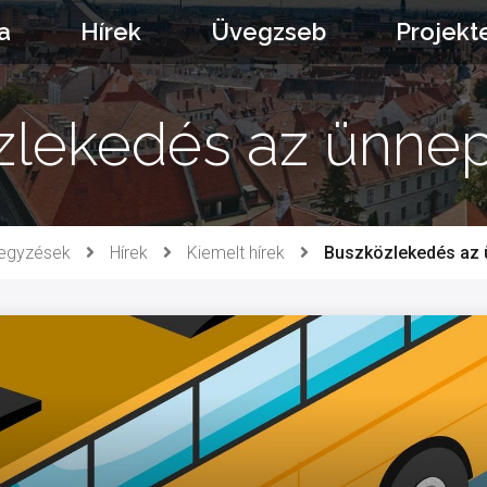
a
Hírek
Üvegzseb
Projekt
lekedés az ünnep
egyzések
Hírek
Kiemelt hírek
Buszközlekedés az ü