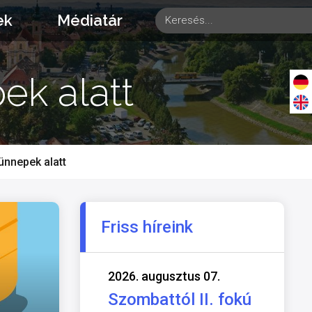
ek
Médiatár
ek alatt
nnepek alatt
Friss híreink
2026. augusztus 07.
Szombattól II. fokú