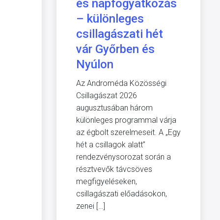
és napfogyatkozás
– különleges
csillagászati hét
vár Győrben és
Nyúlon
Az Androméda Közösségi
Csillagászat 2026
augusztusában három
különleges programmal várja
az égbolt szerelmeseit. A „Egy
hét a csillagok alatt”
rendezvénysorozat során a
résztvevők távcsöves
megfigyeléseken,
csillagászati előadásokon,
zenei […]