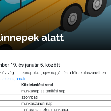
ünnepek alatt
ber 19. és január 5. között
z év végi ünnepnapokon, újév napján és a téli iskolaszünetben
 szerint járnak
:
Közlekedési rend
munkanap és tanítási nap
szombati
munkaszüneti nap
tanítási szünetes munkanap