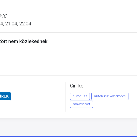
2:33
4, 21:04, 22:04
zött nem közlekednek.
Címke
ÍREK
autóbusz
autóbusz-közlekedés
mávcsoport