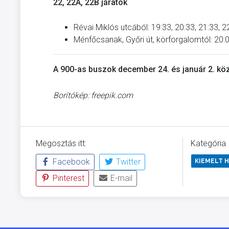
22, 22A, 22B járatok
Révai Miklós utcából: 19:33, 20:33, 21:33, 2
Ménfőcsanak, Győri út, körforgalomtól: 20:0
A 900-as buszok december 24. és január 2. kö
Borítókép: freepik.com
Megosztás itt:
Kategória
Facebook
Twitter
KIEMELT H
Pinterest
E-mail