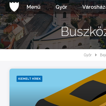
Ugrás
Menü
Győr
Városház
a
tartalomhoz
Buszköz
Győr
Bej
KIEMELT HÍREK