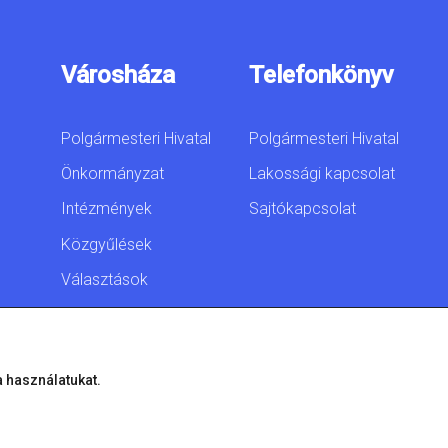
Városháza
Telefonkönyv
Polgármesteri Hivatal
Polgármesteri Hivatal
Önkormányzat
Lakossági kapcsolat
Intézmények
Sajtókapcsolat
Közgyűlések
Választások
Akadálymentesítési
nyilatkozat
a használatukat.