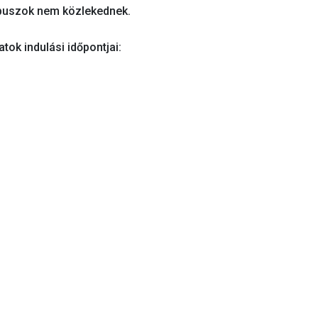
tóbuszok nem közlekednek.
tok indulási időpontjai: