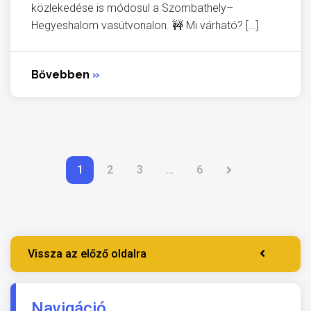
közlekedése is módosul a Szombathely–
Hegyeshalom vasútvonalon. 🚧 Mi várható? […]
Bővebben
»
1
2
3
…
6
Vissza az előző oldalra
Navigáció