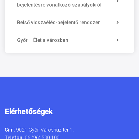
bejelentésre vonatkozó szabályokról
Belső visszaélés-bejelentő rendszer
Győr – Élet a városban
Elérhetőségek
Cím:
9021 Győr, Városház tér 1.
Telefon:
06 (96) 500 100