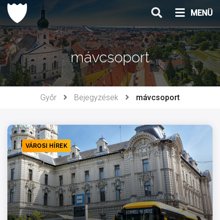
Ugrás
MENÜ
a
tartalomhoz
mávcsoport
Győr
Bejegyzések
mávcsoport
VÁROSI HÍREK