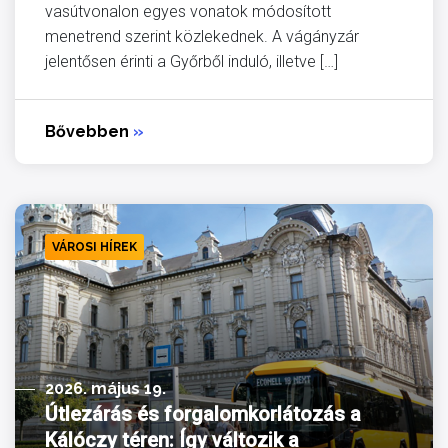
vasútvonalon egyes vonatok módosított
menetrend szerint közlekednek. A vágányzár
jelentősen érinti a Győrből induló, illetve […]
Bővebben
»
VÁROSI HÍREK
2026. május 19.
Útlezárás és forgalomkorlátozás a
Kálóczy téren: Így változik a