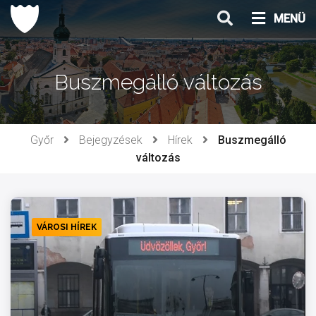
Ugrás
MENÜ
a
tartalomhoz
Buszmegálló változás
Győr
Bejegyzések
Hírek
Buszmegálló
változás
VÁROSI HÍREK