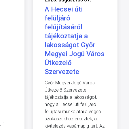
A Hecsei úti
felüljáró
felújításáról
tájékoztatja a
lakosságot Győr
Megyei Jogú Város
Útkezelő
Szervezete
Győr Megyei Jogú Város
Útkezelő Szervezete
tájékoztatja a lakosságot,
hogy a Hecsei úti felüljáró
felújítási munkálatai a végső
szakaszukhoz érkeztek, a
N
, 1
kivitelezés vasárnapig tart. Az