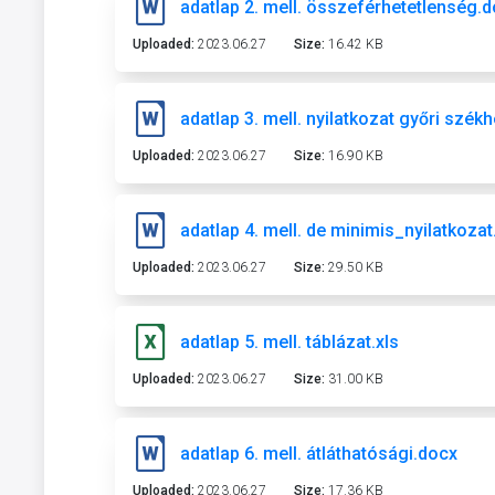
adatlap 2. mell. összeférhetetlenség.
Uploaded:
2023.06.27
Size:
16.42 KB
adatlap 3. mell. nyilatkozat győri székh
Uploaded:
2023.06.27
Size:
16.90 KB
adatlap 4. mell. de minimis_nyilatkoza
Uploaded:
2023.06.27
Size:
29.50 KB
adatlap 5. mell. táblázat.xls
Uploaded:
2023.06.27
Size:
31.00 KB
adatlap 6. mell. átláthatósági.docx
Uploaded:
2023.06.27
Size:
17.36 KB