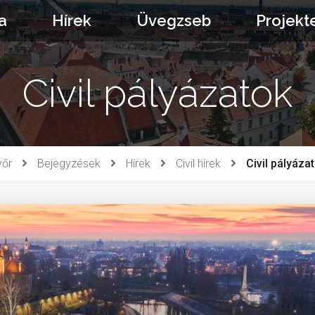
a
Hírek
Üvegzseb
Projekt
Civil pályázatok
őr
Bejegyzések
Hírek
Civil hírek
Civil pályáza