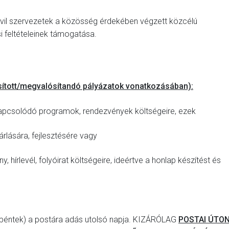
vil szervezetek a közösség érdekében végzett közcélú
 feltételeinek támogatása.
ított/megvalósítandó pályázatok vonatkozásában):
pcsolódó programok, rendezvények költségeire, ezek
sára, fejlesztésére vagy
hírlevél, folyóirat költségeire, ideértve a honlap készítést és
tek) a postára adás utolsó napja. KIZÁRÓLAG
POSTAI ÚTO