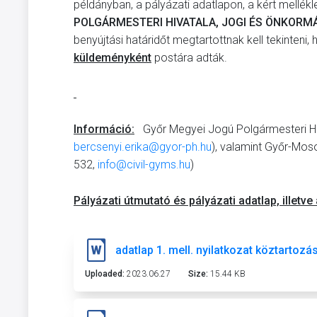
példányban, a pályázati adatlapon, a kért mellék
POLGÁRMESTERI HIVATALA, JOGI ÉS ÖNKORM
benyújtási határidőt megtartottnak kell tekinteni
küldeményként
postára adták.
Információ:
Győr Megyei Jogú Polgármesteri Hiv
bercsenyi.erika@gyor-ph.hu
), valamint Győr-Mos
532,
info@civil-gyms.hu
)
Pályázati útmutató és pályázati adatlap, illetve 
adatlap 1. mell. nyilatkozat köztartozá
Uploaded:
2023.06.27
Size:
15.44 KB