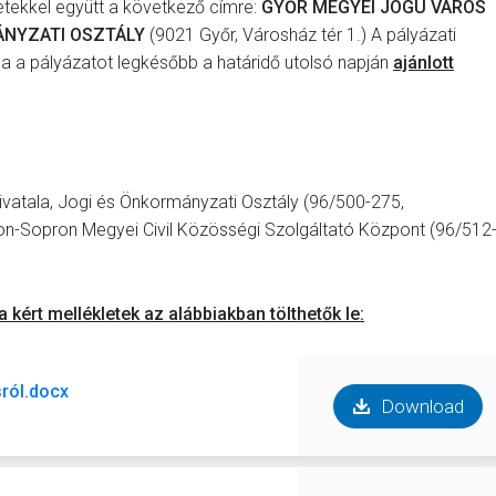
letekkel együtt a következő címre:
GYŐR MEGYEI JOGÚ VÁROS
ÁNYZATI OSZTÁLY
(9021 Győr, Városház tér 1.) A pályázati
, ha a pályázatot legkésőbb a határidő utolsó napján
ajánlott
atala, Jogi és Önkormányzati Osztály (96/500-275,
on-Sopron Megyei Civil Közösségi Szolgáltató Központ (96/512
a kért mellékletek az alábbiakban tölthetők le:
sról.docx
Download