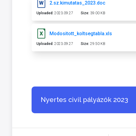
2.sz.kimutatas_2023.doc
Uploaded:
2023.09.27
Size:
39.00 KB
Modositott_koltsegtabla.xls
Uploaded:
2023.09.27
Size:
29.50 KB
Nyertes civil pályázók 2023