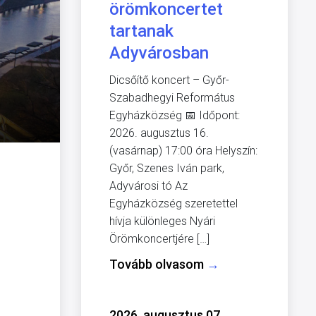
örömkoncertet
tartanak
Adyvárosban
Dicsőítő koncert – Győr-
Szabadhegyi Református
Egyházközség 📅 Időpont:
2026. augusztus 16.
(vasárnap) 17:00 óra Helyszín:
Győr, Szenes Iván park,
Adyvárosi tó Az
Egyházközség szeretettel
hívja különleges Nyári
Örömkoncertjére […]
Tovább olvasom
→
2026. augusztus 07.