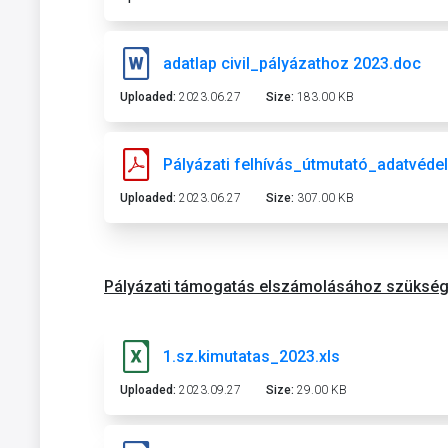
adatlap civil_pályázathoz 2023.doc
Uploaded:
2023.06.27
Size:
183.00 KB
Pályázati felhívás_útmutató_adatvéde
Uploaded:
2023.06.27
Size:
307.00 KB
Pályázati támogatás elszámolásához szüksé
1.sz.kimutatas_2023.xls
Uploaded:
2023.09.27
Size:
29.00 KB