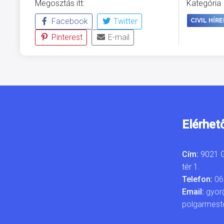
Megosztás itt:
Kategória
Facebook
Twitter
CIVIL HÍRE
Pinterest
E-mail
Elérhet
Cím:
9021 G
tér 1.
Telefon:
06
Email:
gyor
polgarmest