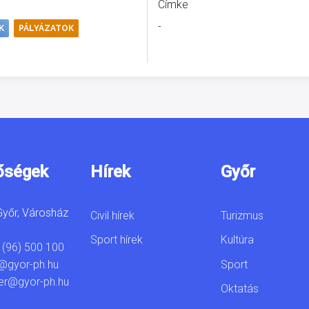
Címke
-
K
PÁLYÁZATOK
őségek
Hírek
Győr
yőr, Városház
Civil hírek
Turizmus
Sport hírek
Kultúra
 (96) 500 100
Sport
@gyor-ph.hu
er@gyor-ph.hu
Oktatás