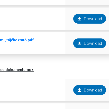
Download
lmi_tájékoztató.pdf
Download
ges dokumentumok:
Download