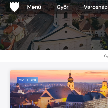
Ugrás
Menü
Győr
Városház
a
tartalomhoz
Gy
CIVIL HÍREK