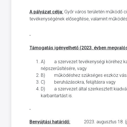
A pályázat célja:
Győr város területén működő ci
tevékenységének elősegítése, valamint működési
Támogatás igényelhető (2023. évben megvalós
A) a szervezet tevékenységi köréhez ka
népszerűsítésére, vagy
B) működéshez szükséges eszköz vásárlá
C) beruházásokra, felújításra vagy
D) a szervezet által szerkesztett kiadvány, 
karbantartást is.
Benyújtási határidő:
2023. augusztus 18. (pén