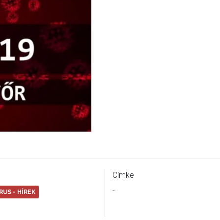
Címke
-
US - HÍREK