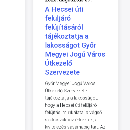
A Hecsei úti
felüljáró
felújításáról
tájékoztatja a
lakosságot Győr
Megyei Jogú Város
Útkezelő
Szervezete
Győr Megyei Jogú Város
Útkezelő Szervezete
tájékoztatja a lakosságot,
hogy a Hecsei úti felüljáró
felújítási munkálatai a végső
szakaszukhoz érkeztek, a
kivitelezés vasárnapig tart. Az