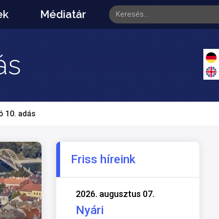
ek
Médiatár
ás
ó 10. adás
Friss híreink
2026. augusztus 07.
Nyári