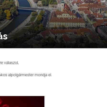
ás
e válaszol,
 Ákos alpolgármester mondja el.