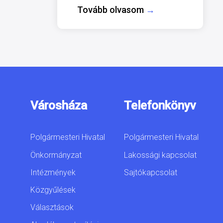
Tovább olvasom
→
Városháza
Telefonkönyv
Polgármesteri Hivatal
Polgármesteri Hivatal
Önkormányzat
Lakossági kapcsolat
Intézmények
Sajtókapcsolat
Közgyűlések
Választások