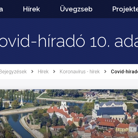
a
Hírek
Üvegzseb
Projekt
ovid-híradó 10. ad
Bejegyzések
Hírek
Koronavírus - hírek
Covid-hírad