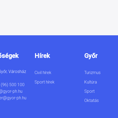
őségek
Hírek
Győr
yőr, Városház
Civil hírek
Turizmus
Sport hírek
Kultúra
 (96) 500 100
Sport
@gyor-ph.hu
er@gyor-ph.hu
Oktatás