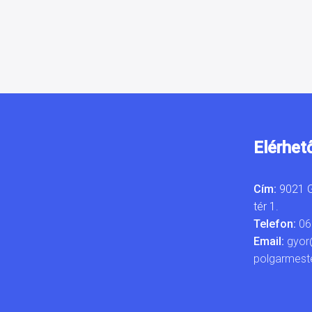
Elérhet
Cím:
9021 G
tér 1.
Telefon:
06
Email:
gyor
polgarmest