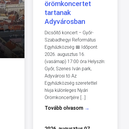
örömkoncertet
tartanak
Adyvárosban
Dicsőítő koncert – Győr-
Szabadhegyi Református
Egyházközség 📅 Időpont:
2026. augusztus 16.
(vasárnap) 17:00 óra Helyszín:
Győr, Szenes Iván park,
Adyvárosi tó Az
Egyházközség szeretettel
hívja különleges Nyári
Örömkoncertjére […]
Tovább olvasom
→
2026. augusztus 07.