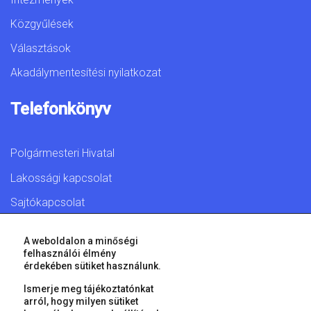
Közgyűlések
Választások
Akadálymentesítési nyilatkozat
Telefonkönyv
Polgármesteri Hivatal
Lakossági kapcsolat
Sajtókapcsolat
A weboldalon a minőségi
felhasználói élmény
érdekében sütiket használunk.
© 2026 Győr Megyei Jogú Város • Minden jog fenntartva!
Ismerje meg tájékoztatónkat
arról, hogy milyen sütiket