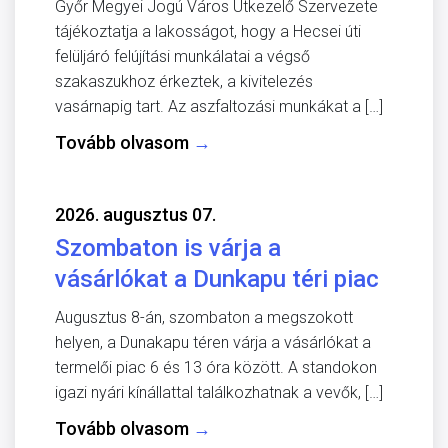
Győr Megyei Jogú Város Útkezelő Szervezete
tájékoztatja a lakosságot, hogy a Hecsei úti
felüljáró felújítási munkálatai a végső
szakaszukhoz érkeztek, a kivitelezés
vasárnapig tart. Az aszfaltozási munkákat a […]
Tovább olvasom
→
2026. augusztus 07.
Szombaton is várja a
vásárlókat a Dunkapu téri piac
Augusztus 8-án, szombaton a megszokott
helyen, a Dunakapu téren várja a vásárlókat a
termelői piac 6 és 13 óra között. A standokon
igazi nyári kínállattal találkozhatnak a vevők, […]
Tovább olvasom
→