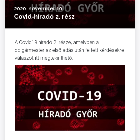
2020. november 10.
Covid-híradó 2. rész
A Covid19 híradó 2. része, amelyben a
polgármester az első adás után feltett kérdésekre
válaszol, itt megtekinthető: