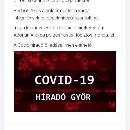
Dr. Dézsi Csaba András polgármester.
Radnóti Ákos alpolgármester a városi
intézmények és cégek híreiről számolt be,
míg a köznevelési- és szociális híreket Virág-
Adorján Andrea polgármesteri főbiztos mondta el.
A Covid-híradó 6. adása innen elérhető: