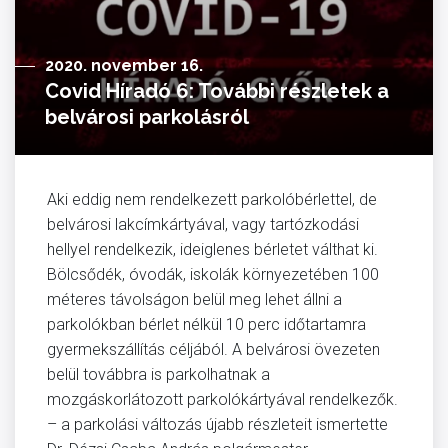
2020. november 16.
Covid Híradó 6: További részletek a
belvárosi parkolásról
Aki eddig nem rendelkezett parkolóbérlettel, de
belvárosi lakcímkártyával, vagy tartózkodási
hellyel rendelkezik, ideiglenes bérletet válthat ki.
Bölcsődék, óvodák, iskolák környezetében 100
méteres távolságon belül meg lehet állni a
parkolókban bérlet nélkül 10 perc időtartamra
gyermekszállítás céljából. A belvárosi övezeten
belül továbbra is parkolhatnak a
mozgáskorlátozott parkolókártyával rendelkezők.
– a parkolási változás újabb részleteit ismertette