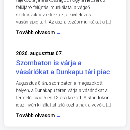
tájékoztatja a lakosságot, hogy a Hecsei úti
felüljáró felújítási munkálatai a végső
szakaszukhoz érkeztek, a kivitelezés
vasárnapig tart. Az aszfaltozási munkákat a […]
Tovább olvasom
→
2026. augusztus 07.
Szombaton is várja a
vásárlókat a Dunkapu téri piac
Augusztus 8-án, szombaton a megszokott
helyen, a Dunakapu téren várja a vásárlókat a
termelői piac 6 és 13 óra között. A standokon
igazi nyári kínállattal találkozhatnak a vevők, […]
Tovább olvasom
→