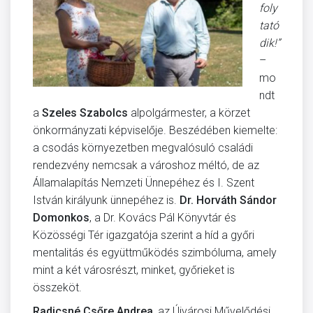
foly
tató
dik!”
–
mo
ndt
a
Szeles Szabolcs
alpolgármester, a körzet
önkormányzati képviselője. Beszédében kiemelte:
a csodás környezetben megvalósuló családi
rendezvény nemcsak a városhoz méltó, de az
Államalapítás Nemzeti Ünnepéhez és I. Szent
István királyunk ünnepéhez is.
Dr. Horváth Sándor
Domonkos
, a Dr. Kovács Pál Könyvtár és
Közösségi Tér igazgatója szerint a híd a győri
mentalitás és együttműködés szimbóluma, amely
mint a két városrészt, minket, győrieket is
összeköt.
Radicsné Csőre Andrea
, az Újvárosi Művelődési