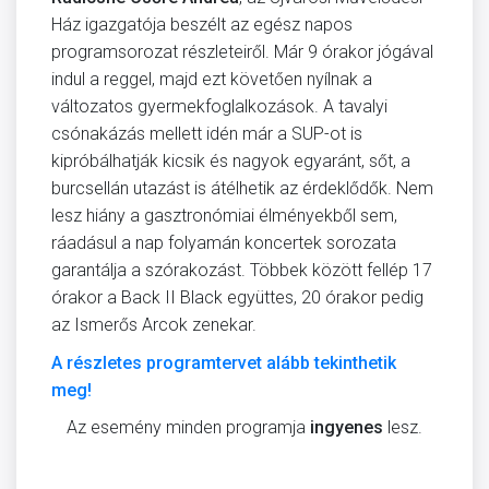
Ház igazgatója beszélt az egész napos
programsorozat részleteiről. Már 9 órakor jógával
indul a reggel, majd ezt követően nyílnak a
változatos gyermekfoglalkozások. A tavalyi
csónakázás mellett idén már a SUP-ot is
kipróbálhatják kicsik és nagyok egyaránt, sőt, a
burcsellán utazást is átélhetik az érdeklődők. Nem
lesz hiány a gasztronómiai élményekből sem,
ráadásul a nap folyamán koncertek sorozata
garantálja a szórakozást. Többek között fellép 17
órakor a Back II Black együttes, 20 órakor pedig
az Ismerős Arcok zenekar.
A részletes programtervet alább tekinthetik
meg!
Az esemény minden programja
ingyenes
lesz.