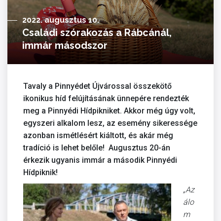
2022. augusztus 10.
Családi szórakozás a Rábcánál,
immár másodszor
Tavaly a Pinnyédet Újvárossal összekötő
ikonikus híd felújításának ünnepére rendezték
meg a Pinnyédi Hídpikniket. Akkor még úgy volt,
egyszeri alkalom lesz, az esemény sikeressége
azonban ismétlésért kiáltott, és akár még
tradíció is lehet belőle! Augusztus 20-án
érkezik ugyanis immár a második Pinnyédi
Hídpiknik!
„Az
álo
m