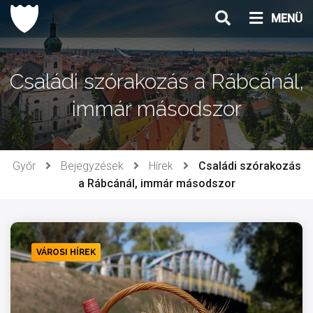
Ugrás
MENÜ
a
tartalomhoz
Családi szórakozás a Rábcánál,
immár másodszor
Győr
Bejegyzések
Hírek
Családi szórakozás
a Rábcánál, immár másodszor
VÁROSI HÍREK