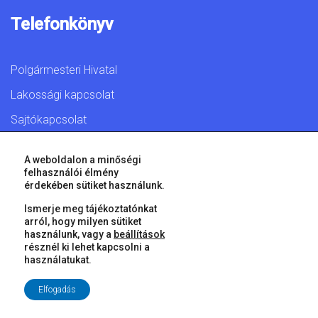
Telefonkönyv
Polgármesteri Hivatal
Lakossági kapcsolat
Sajtókapcsolat
A weboldalon a minőségi
felhasználói élmény
érdekében sütiket használunk.
© 2026 Győr Megyei Jogú Város • Minden jog fenntartva!
Ismerje meg tájékoztatónkat
arról, hogy milyen sütiket
használunk, vagy a
beállítások
résznél ki lehet kapcsolni a
használatukat.
Elfogadás