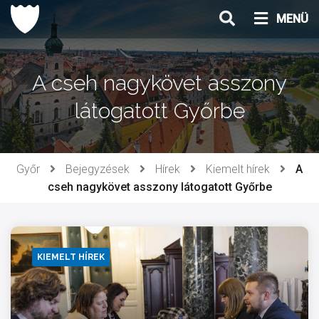
Ugrás
MENÜ
a
tartalomhoz
A cseh nagykövet asszony
látogatott Győrbe
Győr
Bejegyzések
Hírek
Kiemelt hírek
A
cseh nagykövet asszony látogatott Győrbe
KIEMELT HÍREK