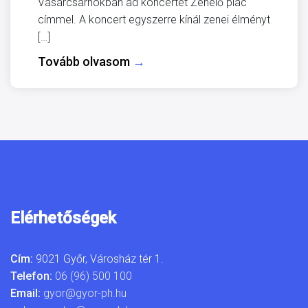
Vásárcsarnokban ad koncertet Zenélő piac
címmel. A koncert egyszerre kínál zenei élményt
[…]
Tovább olvasom
→
Elérhetőségek
Cím:
9021 Győr, Városház tér 1.
Telefon:
06 (96) 500 100
Email:
gyor@gyor-ph.hu