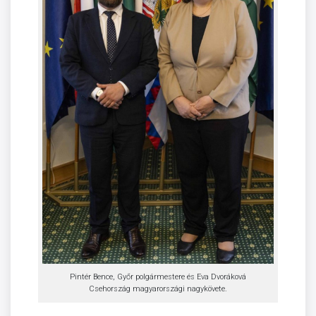
Pintér Bence, Győr polgármestere és Eva Dvoráková
Csehország magyarországi nagykövete.