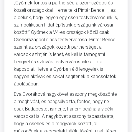
„Győrnek fontos a partnerség a szomszédos és
közeli országokkal – emelte ki Pintér Bence –, az
a célunk, hogy legyen egy cseh testvérvárosunk is,
szimbolikusan hidat építsünk országaink városai
között.” Győrnek a V4-es országok közül csak
Csehországból nincs testvérvárosa. Pintér Bence
szerint az országok közötti partnerséget a
városok szintjén is lehet, és kell is támogatni.
Lengyel és szlovák testvérvárosunkkal jó a
kapcsolat, illetve a Győrben élő lengyelek is
nagyon aktívak és sokat segítenek a kapcsolatok
ápolásában.
Eva Dvoráková nagykövet asszony megköszönte
a meghívást, és hangsúlyozta, fontos, hogy ne
csak Budapestet ismerje, hanem bejárja a vidéki
városokat is. A nagykövet asszony tapasztalata,
hogy a csehek és a magyarok között jól
működőnek a kapcsolati hálók, főként üzleti téren,