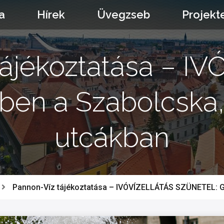
a
Hírek
Üvegzseb
Projekt
tájékoztatása – I
n a Szabolcska, 
utcákban
Pannon-Víz tájékoztatása – IVÓVÍZELLÁTÁS SZÜNETEL: Gy