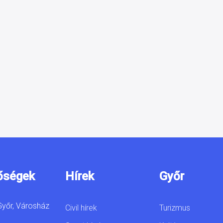
őségek
Hírek
Győr
yőr, Városház
Civil hírek
Turizmus