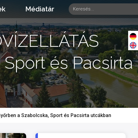
ek
Médiatár
VÓVÍZELLÁTÁS
Sport és Pacsirta
őrben a Szabolcska, Sport és Pacsirta utcákban