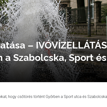
tatása – IVÓVÍZELLÁTÁS
a Szabolcska, Sport és
lóikat, hogy csőtörés történt Győrben a Sport utca és Szabolcsk