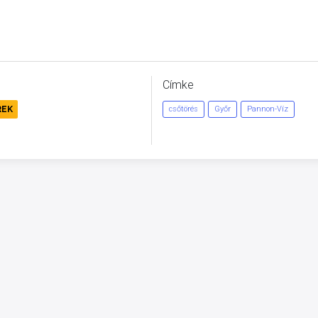
Címke
REK
csőtörés
Győr
Pannon-Víz