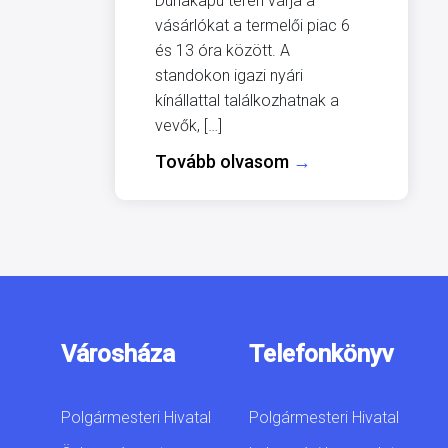
Dunakapu téren várja a
vásárlókat a termelői piac 6
és 13 óra között. A
standokon igazi nyári
kínállattal találkozhatnak a
vevők, […]
Tovább olvasom
→
Városháza
Telefonkönyv
Polgármesteri Hivatal
Polgármesteri Hivatal