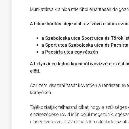
Munkatársaik a hiba mielőbbi elhárításán dolgozn
A hibaelhárítás ideje alatt az ivóvízellátás sz
a Szabolcska utca Sport utca és Török Is
a Sport utca Szabolcska utca és Pacsirta
a Pacsirta utca egy részén
A helyszínen lajtos kocsiból ivóvízvételezést 
előtt.
Az üzem visszaállítását követően a rendszer leveg
környéken.
Tájékoztatják felhasználóikat, hogy a szükséges 
elszíneződése rövid időn belül megszűnik, egész
elősegítve ezzel a víz színének mielőbbi letisztulá