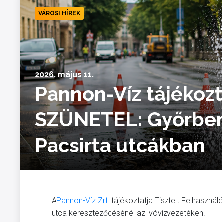
VÁROSI HÍREK
2026. május 11.
Pannon-Víz tájékoz
SZÜNETEL: Győrben 
Pacsirta utcákban
A
Pannon-Víz Zrt.
tájékoztatja Tisztelt Felhaszná
utca kereszteződésénél az ivóvízvezetéken.