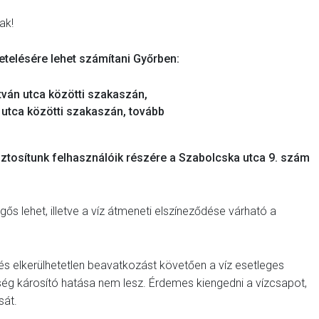
ak!
ünetelésére lehet számítani Győrben:
tván utca közötti szakaszán,
 utca közötti szakaszán, tovább
biztosítunk felhasználóik részére a Szabolcska utca 9. szám
ős lehet, illetve a víz átmeneti elszíneződése várható a
és elkerülhetetlen beavatkozást követően a víz esetleges
ség károsító hatása nem lesz. Érdemes kiengedni a vízcsapot,
sát.