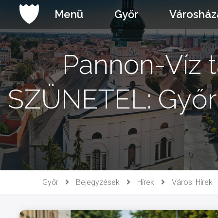
Ugrás
Menü
Győr
Városház
a
tartalomhoz
Pannon-Víz 
SZÜNETEL: Győrbe
Győr
Bejegyzések
Hírek
Városi Hírek