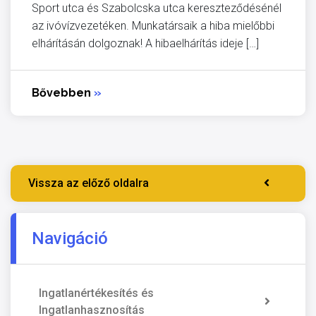
Sport utca és Szabolcska utca kereszteződésénél
az ivóvízvezetéken. Munkatársaik a hiba mielőbbi
elhárításán dolgoznak! A hibaelhárítás ideje […]
Bővebben
»
Vissza az előző oldalra
Navigáció
Ingatlanértékesítés és
Ingatlanhasznosítás