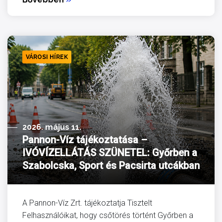
VÁROSI HÍREK
2026. május 11.
Pannon-Víz tájékoztatása –
IVÓVÍZELLÁTÁS SZÜNETEL: Győrben a
Szabolcska, Sport és Pacsirta utcákban
A Pannon-Víz Zrt. tájékoztatja Tisztelt
Felhasználóikat, hogy csőtörés történt Győrben a