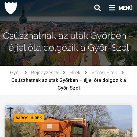
Ugrás
MENÜ
a
tartalomhoz
Csúszhatnak az utak Győrben –
éjjel óta dolgozik a Győr-Szol
Győr
Bejegyzések
Hírek
Városi Hírek
Csúszhatnak az utak Győrben – éjjel óta dolgozik a
Győr-Szol
VÁROSI HÍREK