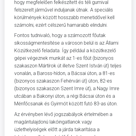
hogy megfelelően felkészített és téli gumival
felszerelt járművel induljanak útnak. A speciális
körülmények között hosszabb menetidővel kell
számolni, ezért célszerű hamarabb elindulni.
Fontos tudnivaló, hogy a számozott főutak
síkosságmentesítése a városon belül is az Állami
Közútkezelő feladata. Így például a közútkezelő
gépei végeznek munkát az 1-es főút (bizonyos
szakaszon Mártírok út illetve Szent István út) teljes
vonalán, a Baross-hídon, a Bácsai úton, a 81-es
(bizonyos szakaszon Fehérvári út) úton, 82-es
(bizonyos szakaszon Szent Imre út), a Nagy Imre
utcában a Bakonyi úton, a régi Bácsai úton és a
Ménfőcsanak és Gyirmót között futó 83-as úton.
Az érvényben lévő jogszabályok értelmében a
magántulajdonú lakóingatlanok vagy
üzlethelyiségek előtt a járda takarítása a