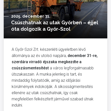
2025. december 31.
Csúszhatnak az utak Győrben – éjjel
óta dolgozik a Győr-Szol
A Győr-Szol Zrt. készenléti ügyeletben lévő
állománya az év utolsó napjára,
december 31-re,
szerdára virradó éjszaka megkezdte a
csúszásmentesítést
a város legforgalmasabb
útszakaszain. A munka jelenleg is tart, és
mindaddig folytatódik, amíg az időjárási
körülmények indokolják. A síkosságmentesítés
ellenére az utak csúszhatnak, így csak
megfelelően felkészített járművel szabad útnak
indulni.