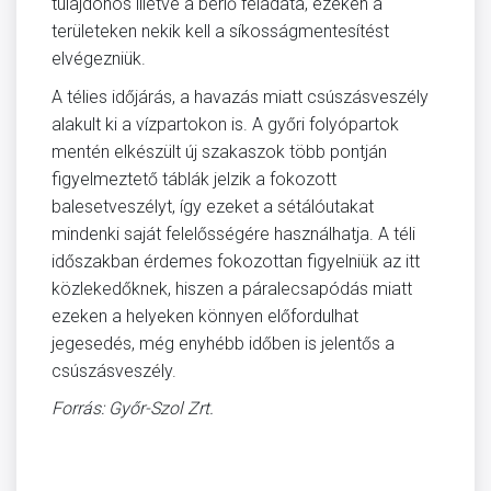
tulajdonos illetve a bérlő feladata, ezeken a
területeken nekik kell a síkosságmentesítést
elvégezniük.
A télies időjárás, a havazás miatt csúszásveszély
alakult ki a vízpartokon is. A győri folyópartok
mentén elkészült új szakaszok több pontján
figyelmeztető táblák jelzik a fokozott
balesetveszélyt, így ezeket a sétálóutakat
mindenki saját felelősségére használhatja. A téli
időszakban érdemes fokozottan figyelniük az itt
közlekedőknek, hiszen a páralecsapódás miatt
ezeken a helyeken könnyen előfordulhat
jegesedés, még enyhébb időben is jelentős a
csúszásveszély.
Forrás: Győr-Szol Zrt.