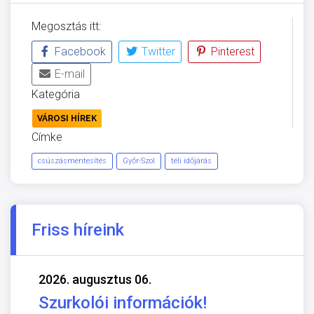
Megosztás itt:
Facebook
Twitter
Pinterest
E-mail
Kategória
VÁROSI HÍREK
Címke
csúszásmentesítés
Győr-Szol
téli időjárás
Friss híreink
2026. augusztus 06.
Szurkolói információk!