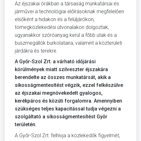
Az éjszakai órákban a társaság munkatársai és
járművei a technológiai előírásoknak megfelelően
elsőként a hidakon és a felüljárókon,
tömegközlekedési útvonalakon dolgoztak,
ugyanakkor szóróanyag kerül a főbb utak és a
buszmegállók burkolataira, valamint a közterületi
járdákra és terekre.
A Győr-Szol Zrt. a várható időjárási
körülmények miatt szilveszter éjszakára
berendelte az összes munkatársát, akik a
síkosságmentesítést végzik, ezzel felkészülve
az éjszakai megnövekedett gyalogos,
kerékpáros és közúti forgalomra. Amennyiben
szükséges teljes kapacitással tudja végezni a
szolgáltató a síkosságmentesítést Győr
területén.
A Győr-Szol Zrt. felhívja a közlekedők figyelmét,