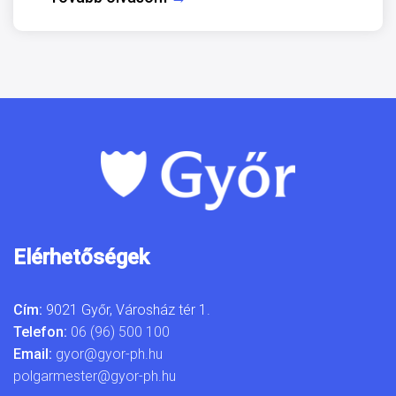
Elérhetőségek
Cím:
9021 Győr, Városház tér 1.
Telefon:
06 (96) 500 100
Email:
gyor@gyor-ph.hu
polgarmester@gyor-ph.hu