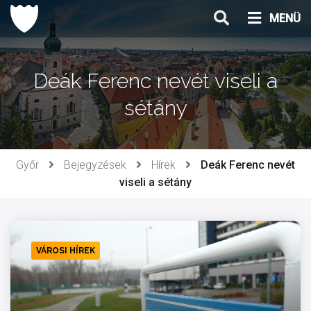
Ugrás
MENÜ
a
tartalomhoz
Deák Ferenc nevét viseli a
sétány
Győr
Bejegyzések
Hírek
Deák Ferenc nevét
viseli a sétány
VÁROSI HÍREK