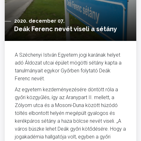
2020. december 07.
Deák Ferenc nevét viseli a sétány
A Széchenyi István Egyetem jogi karának helyet
adó Áldozat utcai épület mögötti sétány kapta a
tanulmányait egykor Győrben folytató Deák
Ferenc nevét.
Az egyetem kezdeményezésére döntött róla a
győri közgyűlés, így az Aranypart II. mellett, a
Zólyom utca és a Mosoni-Duna között húzódó
töltés elbontott helyén megépült gyalogos és
kerékpáros sétány a haza bölcse nevét viseli. „A
város büszke lehet Deák győri kötődésére. Hogy a
jogakadémia hallgatója volt, egyben a győri