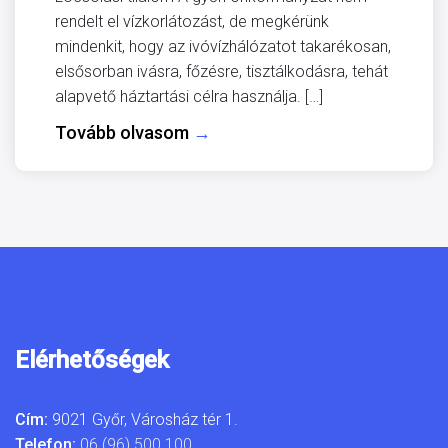
rendelt el vízkorlátozást, de megkérünk
mindenkit, hogy az ivóvízhálózatot takarékosan,
elsősorban ivásra, főzésre, tisztálkodásra, tehát
alapvető háztartási célra használja. […]
Tovább olvasom
→
Elérhetőségek
Cím:
9021 Győr, Városház tér 1.
Telefon:
06 (96) 500 100