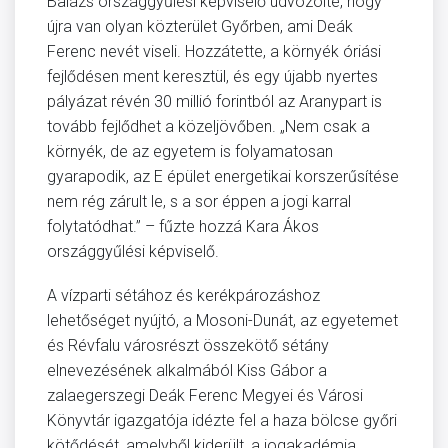
Balázs országgyűlési képviselő üdvözölte, hogy
újra van olyan közterület Győrben, ami Deák
Ferenc nevét viseli. Hozzátette, a környék óriási
fejlődésen ment keresztül, és egy újabb nyertes
pályázat révén 30 millió forintból az Aranypart is
tovább fejlődhet a közeljövőben. „Nem csak a
környék, de az egyetem is folyamatosan
gyarapodik, az E épület energetikai korszerűsítése
nem rég zárult le, s a sor éppen a jogi karral
folytatódhat.” – fűzte hozzá Kara Ákos
országgyűlési képviselő.
A vízparti sétához és kerékpározáshoz
lehetőséget nyújtó, a Mosoni-Dunát, az egyetemet
és Révfalu városrészt összekötő sétány
elnevezésének alkalmából Kiss Gábor a
zalaegerszegi Deák Ferenc Megyei és Városi
Könyvtár igazgatója idézte fel a haza bölcse győri
kötődését, amelyből kiderült, a jogakadémia