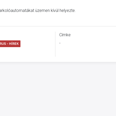
parkolóautomatákat üzemen kívül helyezte.
Címke
-
US - HÍREK