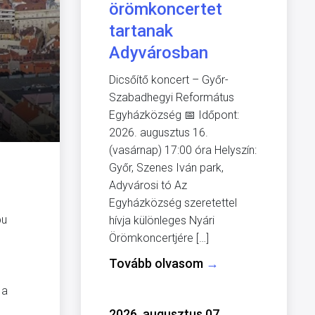
örömkoncertet
tartanak
Adyvárosban
Dicsőítő koncert – Győr-
Szabadhegyi Református
Egyházközség 📅 Időpont:
2026. augusztus 16.
(vasárnap) 17:00 óra Helyszín:
Győr, Szenes Iván park,
Adyvárosi tó Az
Egyházközség szeretettel
pu
hívja különleges Nyári
Örömkoncertjére […]
Tovább olvasom
→
 a
2026. augusztus 07.