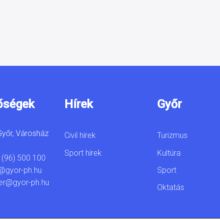
őségek
Hírek
Győr
yőr, Városház
Civil hírek
Turizmus
Sport hírek
Kultúra
 (96) 500 100
Sport
@gyor-ph.hu
er@gyor-ph.hu
Oktatás