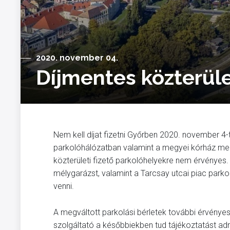
2020. november 04.
Díjmentes közterüle
Nem kell díjat fizetni Győrben 2020. november 4-tő
parkolóhálózatban valamint a megyei kórház mell
közterületi fizető parkolóhelyekre nem érvényes
mélygarázst, valamint a Tarcsay utcai piac parkol
venni.
A megváltott parkolási bérletek további érvénye
szolgáltató a későbbiekben tud tájékoztatást adn