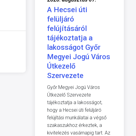
A Hecsei úti
felüljáró
felújításáról
tájékoztatja a
lakosságot Győr
Megyei Jogú Város
Útkezelő
Szervezete
Győr Megyei Jogú Város
Útkezelő Szervezete
tájékoztatja a lakosságot,
hogy a Hecsei úti felüljáró
felújítási munkálatai a végső
szakaszukhoz érkeztek, a
kivitelezés vasárnapig tart. Az