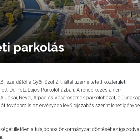
ti parkolás
l, szerdától a Győr-Szol Zrt. által üzemeltetett közterületi
etti Dr. Petz Lajos Parkolóházban. A rendelkezés a nem
. A Jókai, Révai, Árpád és Vásárcsarnok parkolóházat, a Dunaka
ót továbbra is az érvényben lévő díjszabás szerint lehet igénybe
sségét illetően a tulajdonos önkormányzat döntéséhez igazodva
i.