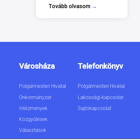
Tovább olvasom
→
Városháza
Telefonkönyv
Polgármesteri Hivatal
Polgármesteri Hivatal
Önkormányzat
Lakossági kapcsolat
Intézmények
Sajtókapcsolat
Közgyűlések
Választások