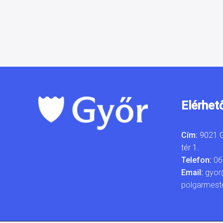
Elérhet
Cím:
9021 G
tér 1.
Telefon:
06
Email:
gyor
polgarmest