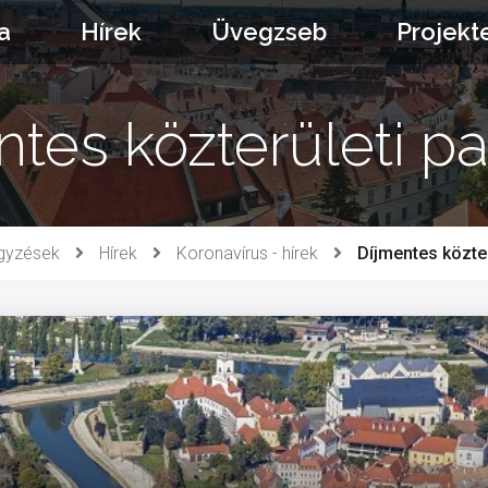
a
Hírek
Üvegzseb
Projekt
tes közterületi p
gyzések
Hírek
Koronavírus - hírek
Díjmentes közter