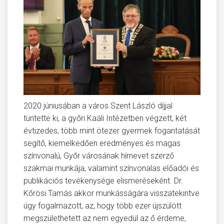
2020 júniusában a város Szent László díjjal
tüntette ki, a győri Kaáli Intézetben végzett, két
évtizedes, több mint ötezer gyermek fogantatását
segítő, kiemelkedően eredményes és magas
színvonalú, Győr városának hírnevet szerző
szakmai munkája, valamint színvonalas előadói és
publikációs tevékenysége elismeréseként. Dr.
Kőrösi Tamás akkor munkásságára visszatekintve
úgy fogalmazott, az, hogy több ezer újszülött
megszülethetett az nem egyedül az ő érdeme,