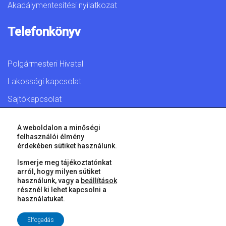
Akadálymentesítési nyilatkozat
Telefonkönyv
Polgármesteri Hivatal
Lakossági kapcsolat
Sajtókapcsolat
A weboldalon a minőségi
felhasználói élmény
érdekében sütiket használunk.
© 2026 Győr Megyei Jogú Város • Minden jog fenntartva!
Ismerje meg tájékoztatónkat
arról, hogy milyen sütiket
használunk, vagy a
beállítások
résznél ki lehet kapcsolni a
használatukat.
Elfogadás