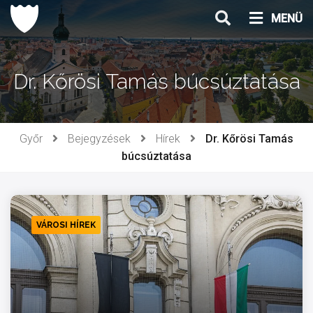
Ugrás
MENÜ
a
tartalomhoz
Dr. Kőrösi Tamás búcsúztatása
Győr
Bejegyzések
Hírek
Dr. Kőrösi Tamás
búcsúztatása
VÁROSI HÍREK