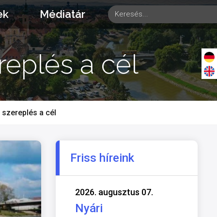
ek
Médiatár
replés a cél
 szereplés a cél
Friss híreink
2026. augusztus 07.
Nyári