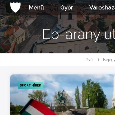
Ugrás
Menü
Győr
Városház
a
tartalomhoz
Eb-arany ut
Győr
Bejeg
SPORT HÍREK