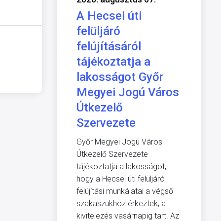
A Hecsei úti
felüljáró
felújításáról
tájékoztatja a
lakosságot Győr
Megyei Jogú Város
Útkezelő
Szervezete
Győr Megyei Jogú Város
Útkezelő Szervezete
tájékoztatja a lakosságot,
hogy a Hecsei úti felüljáró
felújítási munkálatai a végső
szakaszukhoz érkeztek, a
kivitelezés vasárnapig tart. Az