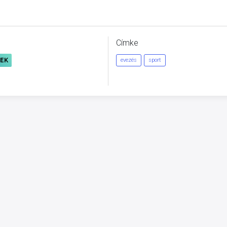
Címke
REK
evezés
sport