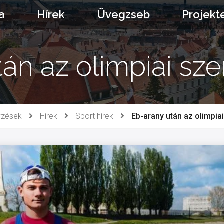
a
Hírek
Üvegzseb
Projekt
án az olimpiai sze
yzések
Hírek
Sport hírek
Eb-arany után az olimpiai