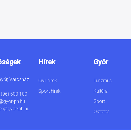
őségek
Hírek
Győr
yőr, Városház
Civil hírek
Turizmus
Sport hírek
Kultúra
 (96) 500 100
Sport
@gyor-ph.hu
er@gyor-ph.hu
Oktatás