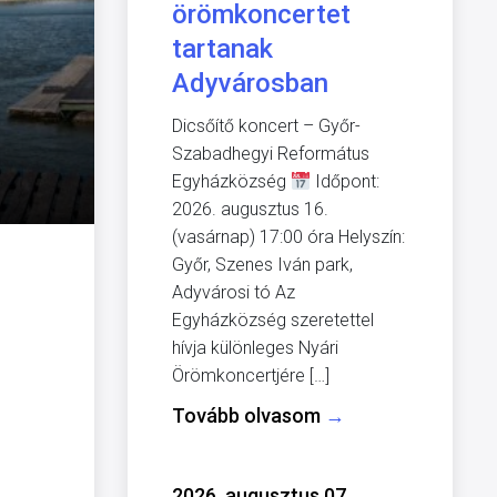
örömkoncertet
tartanak
Adyvárosban
Dicsőítő koncert – Győr-
Szabadhegyi Református
Egyházközség
Időpont:
2026. augusztus 16.
(vasárnap) 17:00 óra Helyszín:
Győr, Szenes Iván park,
Adyvárosi tó Az
Egyházközség szeretettel
hívja különleges Nyári
Örömkoncertjére […]
Tovább olvasom
→
2026. augusztus 07.