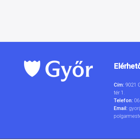
Elérhet
Cím:
9021 G
tér 1.
Telefon:
06
Email:
gyor
polgarmest