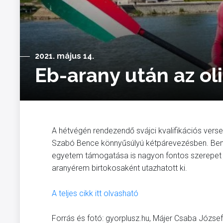
2021. május 14.
Eb-arany után az ol
A hétvégén rendezendő svájci kvalifikációs verse
Szabó Bence könnyűsúlyú kétpárevezésben. Bence
egyetem támogatása is nagyon fontos szerepet j
aranyérem birtokosaként utazhatott ki.
A teljes cikk itt olvasható
Forrás és fotó: gyorplusz.hu, Májer Csaba József