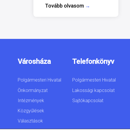
Tovább olvasom
→
Városháza
Telefonkönyv
Polgármesteri Hivatal
Polgármesteri Hivatal
Önkormányzat
Lakossági kapcsolat
Intézmények
Sajtókapcsolat
Közgyűlések
Választások