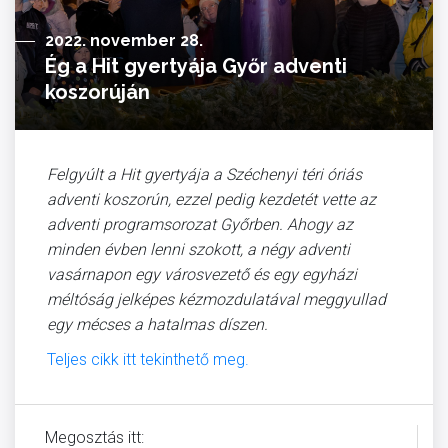
2022. november 28.
Ég a Hit gyertyája Győr adventi
koszorúján
Felgyúlt a Hit gyertyája a Széchenyi téri óriás
adventi koszorún, ezzel pedig kezdetét vette az
adventi programsorozat Győrben. Ahogy az
minden évben lenni szokott, a négy adventi
vasárnapon egy városvezető és egy egyházi
méltóság jelképes kézmozdulatával meggyullad
egy mécses a hatalmas díszen.
Teljes cikk itt tekinthető meg.
Megosztás itt: