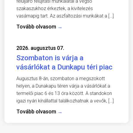
felüljáró felújítási munkálatai a végső
szakaszukhoz érkeztek, a kivitelezés
vasárnapig tart. Az aszfaltozási munkákat a […]
Tovább olvasom
→
2026. augusztus 07.
Szombaton is várja a
vásárlókat a Dunkapu téri piac
Augusztus 8-án, szombaton a megszokott
helyen, a Dunakapu téren várja a vásárlókat a
termelői piac 6 és 13 óra között. A standokon
igazi nyári kínállattal találkozhatnak a vevők, […]
Tovább olvasom
→