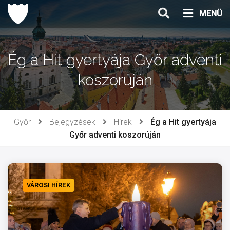
Ugrás
MENÜ
a
tartalomhoz
Ég a Hit gyertyája Győr adventi
koszorúján
Győr
Bejegyzések
Hírek
Ég a Hit gyertyája
Győr adventi koszorúján
VÁROSI HÍREK