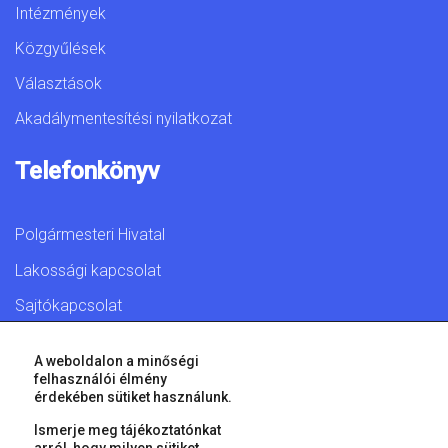
Intézmények
Közgyűlések
Választások
Akadálymentesítési nyilatkozat
Telefonkönyv
Polgármesteri Hivatal
Lakossági kapcsolat
Sajtókapcsolat
A weboldalon a minőségi
felhasználói élmény
érdekében sütiket használunk.
© 2026 Győr Megyei Jogú Város • Minden jog fenntartva!
Ismerje meg tájékoztatónkat