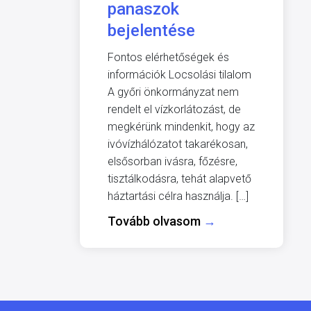
panaszok
bejelentése
Fontos elérhetőségek és
információk Locsolási tilalom
A győri önkormányzat nem
rendelt el vízkorlátozást, de
megkérünk mindenkit, hogy az
ivóvízhálózatot takarékosan,
elsősorban ivásra, főzésre,
tisztálkodásra, tehát alapvető
háztartási célra használja. […]
Tovább olvasom
→