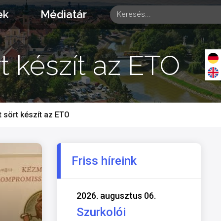
ek
Médiatár
rt készít az ETO
t sört készít az ETO
Friss híreink
2026. augusztus 06.
Szurkolói