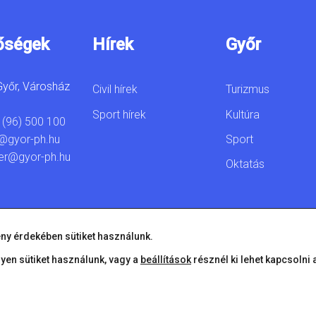
őségek
Hírek
Győr
yőr, Városház
Civil hírek
Turizmus
Sport hírek
Kultúra
 (96) 500 100
Sport
@gyor-ph.hu
er@gyor-ph.hu
Oktatás
ny érdekében sütiket használunk.
lyen sütiket használunk, vagy a
beállítások
résznél ki lehet kapcsolni 
© 2026 Győr Megyei Jogú Város • Minden jog fenntartva!