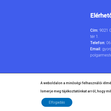
Elérhet
Cím:
9021 G
tér 1.
Telefon:
06
Email:
gyor
polgarmest
A weboldalon a minőségi felhasználói élmé
Ismerje meg tájékoztatónkat arról, hogy mi
Elfogadás