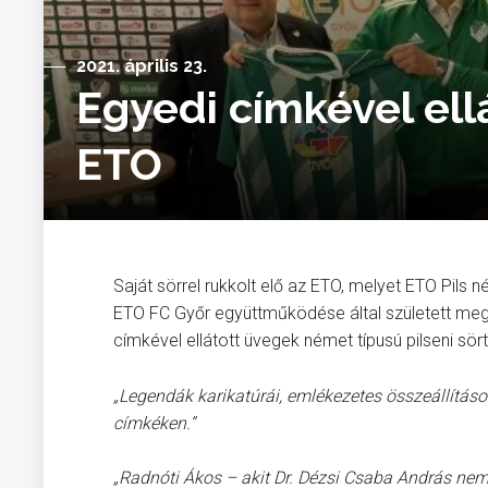
2021. április 23.
Egyedi címkével ellá
ETO
Saját sörrel rukkolt elő az ETO, melyet ETO Pils n
ETO FC Győr együttműködése által született meg 
címkével ellátott üvegek német típusú pilseni sö
„
Legendák karikatúrái, emlékezetes összeállítás
címkéken.”
„Radnóti Ákos – akit Dr. Dézsi Csaba András nem 