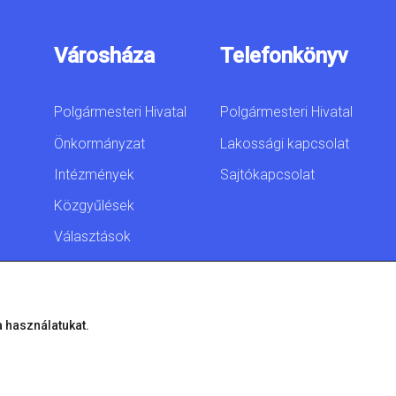
Városháza
Telefonkönyv
Polgármesteri Hivatal
Polgármesteri Hivatal
Önkormányzat
Lakossági kapcsolat
Intézmények
Sajtókapcsolat
Közgyűlések
Választások
Akadálymentesítési
nyilatkozat
a használatukat.