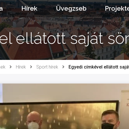
a
Hírek
Üvegzseb
Projekt
 ellátott saját sö
sek
Hírek
Sport hírek
Egyedi címkével ellátott sajá