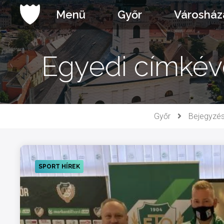
Ugrás
Menü
Győr
Városház
a
tartalomhoz
Egyedi címkével
Győr
Bejegyzé
SPORT HÍREK