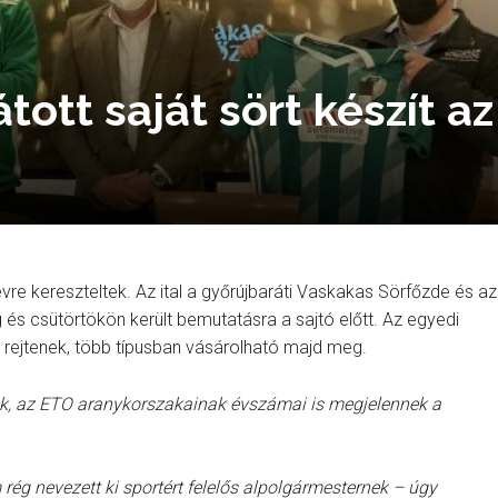
tott saját sört készít az
évre kereszteltek. Az ital a győrújbaráti Vaskakas Sörfőzde és az
és csütörtökön került bemutatásra a sajtó előtt. Az egyedi
rt rejtenek, több típusban vásárolható majd meg.
ok, az ETO aranykorszakainak évszámai is megjelennek a
rég nevezett ki sportért felelős alpolgármesternek – úgy