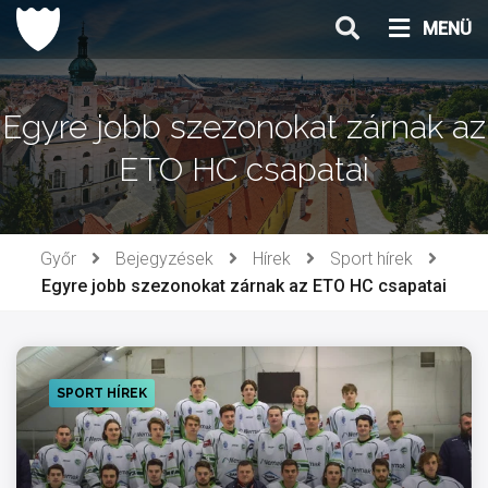
Ugrás
MENÜ
a
tartalomhoz
Egyre jobb szezonokat zárnak az
ETO HC csapatai
Győr
Bejegyzések
Hírek
Sport hírek
Egyre jobb szezonokat zárnak az ETO HC csapatai
SPORT HÍREK