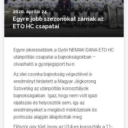
2020. április 24.
Egyre jobb szezonokat zárnak az
ETO HC csapatai
Egyre sikeresebbek a Győri NEMAK-DANA ETO HC
utánpótlás csapatai a bajnokságokban –
olvasható a gyorijegsport.hu-n.
Az idei csonka bajnokság végeztével is
eredményt hirdetett a Magyar Jégkorong
Szövetég az utánpótlás korosztályok
bajnokságaiban. Igaz, hogy nem volt igazi
rájátszás és helyosztók sem, így az
eredményeket a meglévő mérkőzések és
pontozás alapján állapították meg.
Először úgy tűnt, hogy az U14-es korosztály a 11-