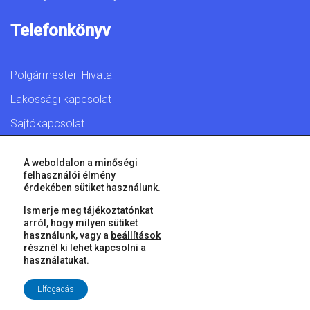
Telefonkönyv
Polgármesteri Hivatal
Lakossági kapcsolat
Sajtókapcsolat
A weboldalon a minőségi
felhasználói élmény
érdekében sütiket használunk.
© 2026 Győr Megyei Jogú Város • Minden jog fenntartva!
Ismerje meg tájékoztatónkat
arról, hogy milyen sütiket
használunk, vagy a
beállítások
résznél ki lehet kapcsolni a
használatukat.
Elfogadás