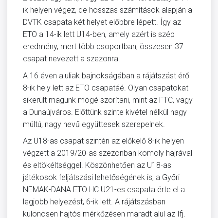
ik helyen végez, de hosszas számítások alapján a
DVTK csapata két helyet előbbre lépett. Így az
ETO a 14-ik lett U14-ben, amely azért is szép
eredmény, mert több csoportban, összesen 37
csapat nevezett a szezonra.
A 16 éven aluliak bajnokságában a rájátszást érő
8-ik hely lett az ETO csapatáé. Olyan csapatokat
sikerült magunk mögé szorítani, mint az FTC, vagy
a Dunaújváros. Előttünk szinte kivétel nélkül nagy
múltú, nagy nevű együttesek szerepelnek.
Az U18-as csapat szintén az előkelő 8-ik helyen
végzett a 2019/20-as szezonban komoly hajrával
és eltökéltséggel. Köszönhetően az U18-as
játékosok feljátszási lehetőségének is, a Győri
NEMAK-DANA ETO HC U21-es csapata érte el a
legjobb helyezést, 6-ik lett. A rájátszásban
különösen hajtós mérkőzésen maradt alul az Ifj.